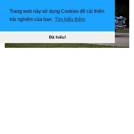
Trang web này sử dụng Cookies để cải thiện
trải nghiệm của bạn.
Tìm hiểu thêm
Đã hiểu!
Hình nền xe hơi 1920x1080, Cadillac, xe cổ “
](!
[1600x1200 1959 Cadillac Eldorado Hình nền HD)
(
https://wallpaperaccess.com/full/1181791.jpg)1600x1
200
1959 Cadillac Eldorado Hình nền HD “]
(
https://wallpaperaccess.com/download/classic-
cadillac-1181791
)
[