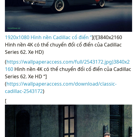
1920x1080 Hình nền Cadillac cổ điển “
](![3840x2160
Hình nền 4K có thể chuyển đổi cổ điển của Cadillac
Series 62. Xe HD)
(
https://wallpaperaccess.com/full/2543172.jpg)3840x2
160
Hình nền 4K có thể chuyển đổi cổ điển của Cadillac
Series 62. Xe HD “]
(
https://wallpaperaccess.com/download/classic-
cadillac-2543172
)
[