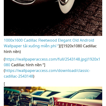
1000x1600 Cadillac Fleetwood Elegant Old Android
Wallpaper tải xuống miễn phí “
](![1920x1080 Cadillac
hình nền)
(
https://wallpaperaccess.com/full/2543148.jpg)1920x1
080
Cadillac hình nền “]
(
https://wallpaperaccess.com/download/classic-
cadillac-2543148
)
[