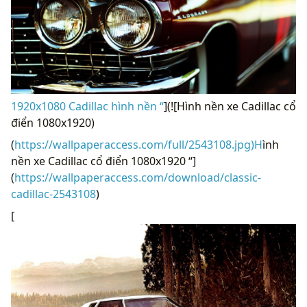
1920x1080 Cadillac hình nền “
](![Hình nền xe Cadillac cổ
điển 1080x1920)
(
https://wallpaperaccess.com/full/2543108.jpg)H
ình
nền xe Cadillac cổ điển 1080x1920 “]
(
https://wallpaperaccess.com/download/classic-
cadillac-2543108
)
[