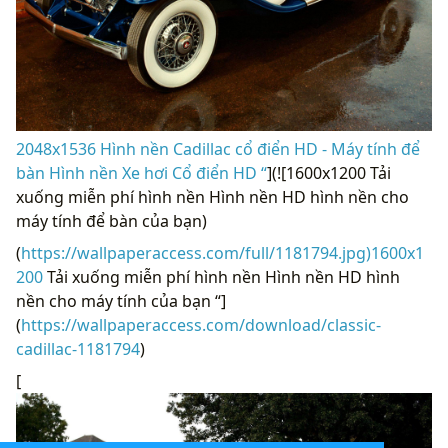
2048x1536 Hình nền Cadillac cổ điển HD - Máy tính để
bàn Hình nền Xe hơi Cổ điển HD “
](![1600x1200 Tải
xuống miễn phí hình nền Hình nền HD hình nền cho
máy tính để bàn của bạn)
(
https://wallpaperaccess.com/full/1181794.jpg)1600x1
200
Tải xuống miễn phí hình nền Hình nền HD hình
nền cho máy tính của bạn “]
(
https://wallpaperaccess.com/download/classic-
cadillac-1181794
)
[