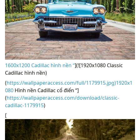
1600x1200 Cadillac hình nền “
](![1920x1080 Classic
Cadillac hình nền)
(
https://wallpaperaccess.com/full/1179915.jpg)1920x1
080
Hình nền Cadillac cổ điển “]
(
https://wallpaperaccess.com/download/classic-
cadillac-1179915
)
[