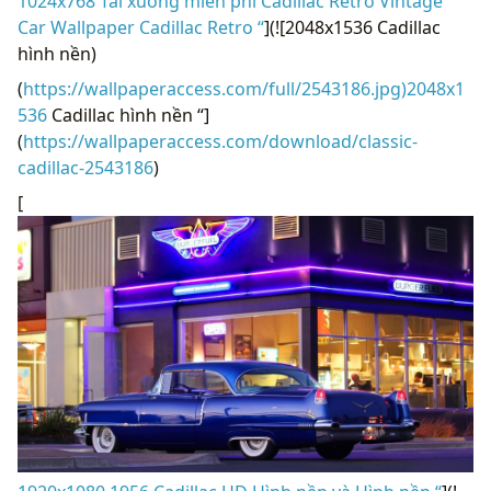
1024x768 Tải xuống miễn phí Cadillac Retro Vintage
Car Wallpaper Cadillac Retro “
](![2048x1536 Cadillac
hình nền)
(
https://wallpaperaccess.com/full/2543186.jpg)2048x1
536
Cadillac hình nền “]
(
https://wallpaperaccess.com/download/classic-
cadillac-2543186
)
[