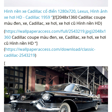
Hình nền xe Cadillac cổ điển 1280x720, Lexus, Hình ảnh
xe hơi HD - Cadillac 1959 “
](![2048x1360 Cadillac coupe
màu đen, xe, Cadillac, xe hơi, xe hơi cũ Hình nền HD)
(
https://wallpaperaccess.com/full/2543219.jpg)2048x1
360
Cadillac coupe màu đen, xe, Cadillac, xe hơi, xe hơi
cũ Hình nền HD “]
(
https://wallpaperaccess.com/download/classic-
cadillac-2543219
)
[