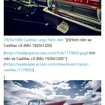
1920x1080 Cadillac Logo hình nền “
](![Hình nền xe
Cadillac cổ điển 1920x1200)
(
https://wallpaperaccess.com/full/1179850.jpg)H
ình
nền xe Cadillac cổ điển 1920x1200 “]
(
https://wallpaperaccess.com/download/classic-
cadillac-1179850
)
[