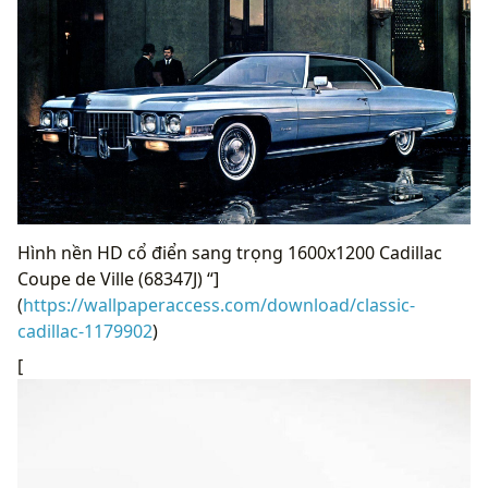
Hình nền HD cổ điển sang trọng 1600x1200 Cadillac
Coupe de Ville (68347J) “]
(
https://wallpaperaccess.com/download/classic-
cadillac-1179902
)
[