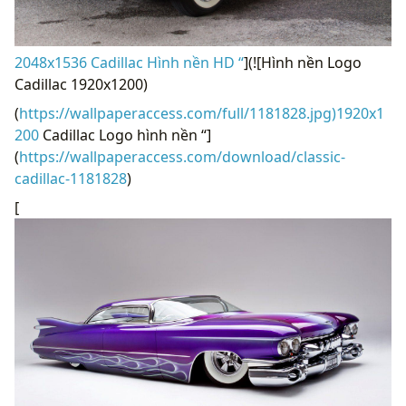
2048x1536 Cadillac Hình nền HD “
](![Hình nền Logo
Cadillac 1920x1200)
(
https://wallpaperaccess.com/full/1181828.jpg)1920x1
200
Cadillac Logo hình nền “]
(
https://wallpaperaccess.com/download/classic-
cadillac-1181828
)
[