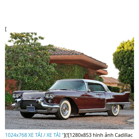
[
1024x768 XE TẢI / XE TẢI “
](![1280x853 hình ảnh Cadillac