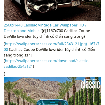
2560x1440 Cadillac Vintage Car Wallpaper HD /
Desktop and Mobile “
](![1167x700 Cadillac Coupe
DeVille lowrider tùy chỉnh cổ điển sang trọng)
(
https://wallpaperaccess.com/full/2543121.jpg)1167x7
00
Cadillac Coupe DeVille lowrider tùy chỉnh cổ điển
sang trọng ss “]
(
https://wallpaperaccess.com/download/classic-
cadillac-2543121
)
[