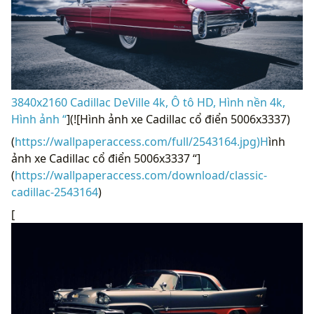
3840x2160 Cadillac DeVille 4k, Ô tô HD, Hình nền 4k,
Hình ảnh “
](![Hình ảnh xe Cadillac cổ điển 5006x3337)
(
https://wallpaperaccess.com/full/2543164.jpg)H
ình
ảnh xe Cadillac cổ điển 5006x3337 “]
(
https://wallpaperaccess.com/download/classic-
cadillac-2543164
)
[