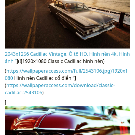
2043x1256 Cadillac Vintage, Ô tô HD, Hình nền 4k, Hình
ảnh “
](![1920x1080 Classic Cadillac hình nền)
(
https://wallpaperaccess.com/full/2543106.jpg)1920x1
080
Hình nền Cadillac cổ điển “]
(
https://wallpaperaccess.com/download/classic-
cadillac-2543106
)
[