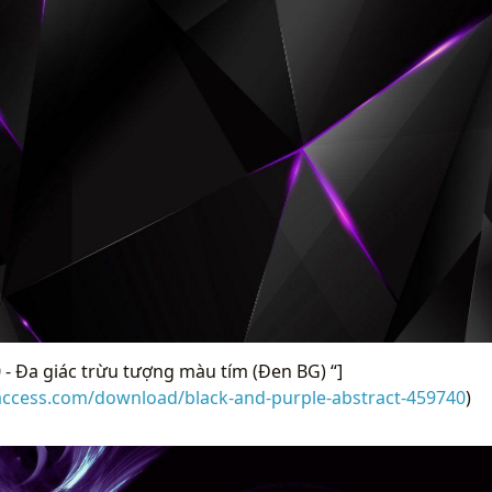
- Đa giác trừu tượng màu tím (Đen BG) “]
raccess.com/download/black-and-purple-abstract-459740
)