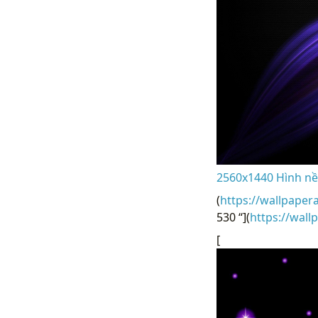
2560x1440 Hình nền
(
https://wallpaper
530 “](
https://wal
[