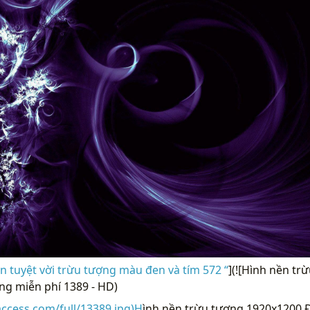
 tuyệt vời trừu tượng màu đen và tím 572 “
](![Hình nền t
ng miễn phí 1389 - HD)
access.com/full/13389.jpg)H
ình nền trừu tượng 1920x1200 Đ