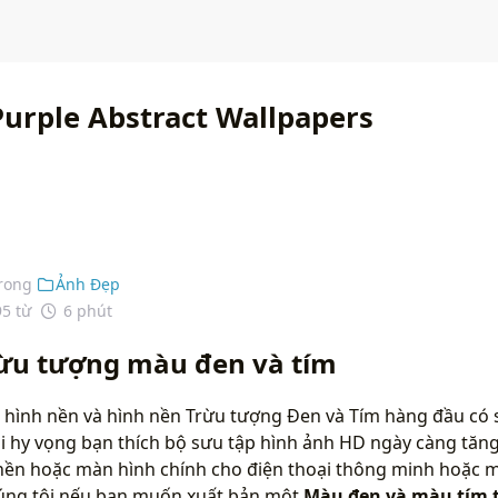
Purple Abstract Wallpapers
rong
Ảnh Đẹp
95 từ
6 phút
rừu tượng màu đen và tím
 hình nền và hình nền Trừu tượng Đen và Tím hàng đầu có 
i hy vọng bạn thích bộ sưu tập hình ảnh HD ngày càng tăng
nền hoặc màn hình chính cho điện thoại thông minh hoặc m
chúng tôi nếu bạn muốn xuất bản một
Màu đen và màu tím 