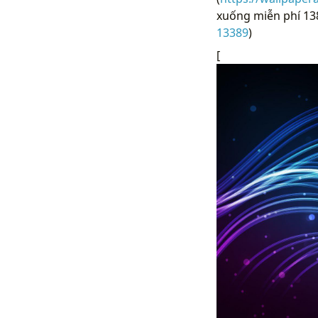
xuống miễn phí 138
13389
)
[