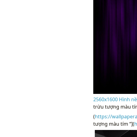
2560x1600 Hình nề
trừu tượng màu tí
(
https://wallpaper
tượng màu tím “](
h