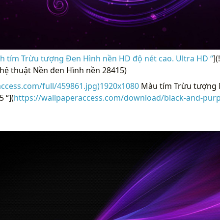
h tím Trừu tượng Đen Hình nền HD độ nét cao. Ultra HD “
]
hệ thuật Nền đen Hình nền 28415)
access.com/full/459861.jpg)1920x1080
Màu tím Trừu tượng 
 “](
https://wallpaperaccess.com/download/black-and-purpl