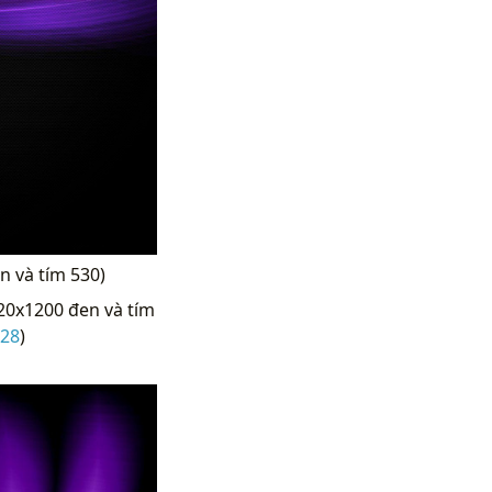
n và tím 530)
20x1200 đen và tím
628
)