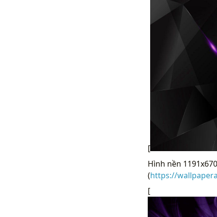
[
Hình nền 1191x670 
(
https://wallpape
[