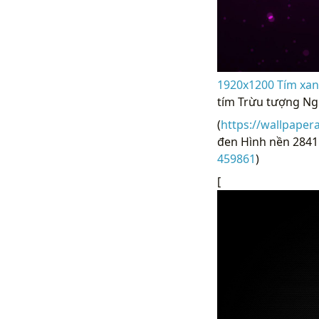
1920x1200 Tím xan
tím Trừu tượng Ng
(
https://wallpaper
đen Hình nền 28415
459861
)
[