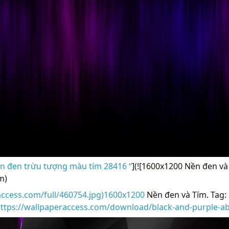
n đen trừu tượng màu tím 28416 “
](![1600x1200 Nền đen và
m)
access.com/full/460754.jpg)1600x1200
Nền đen và Tím. Tag:
ttps://wallpaperaccess.com/download/black-and-purple-ab