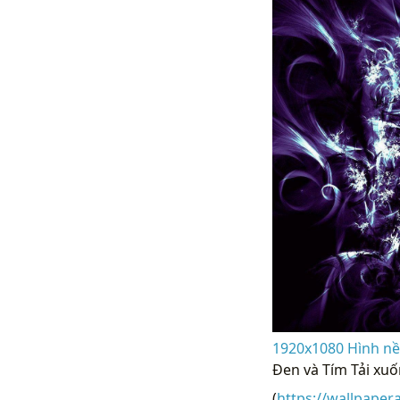
1920x1080 Hình nền
Đen và Tím Tải xuố
(
https://wallpaper