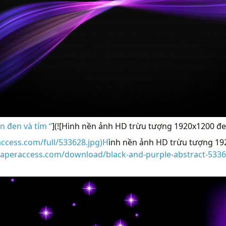
 đen và tím “
](![Hình nền ảnh HD trừu tượng 1920x1200 đe
access.com/full/533628.jpg)H
ình nền ảnh HD trừu tượng 19
lpaperaccess.com/download/black-and-purple-abstract-533