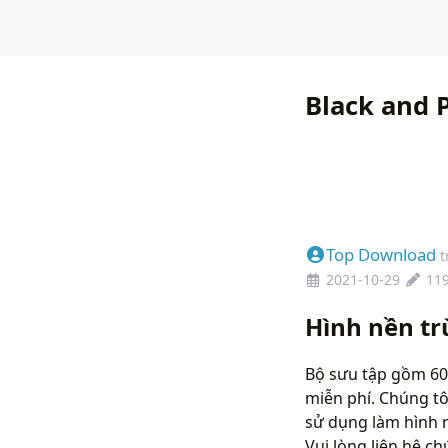
Black and 
Top Download
t
2021-10-29
11
Hình nền t
Bộ sưu tập gồm 60
miễn phí. Chúng tô
sử dụng làm hình 
Vui lòng liên hệ 