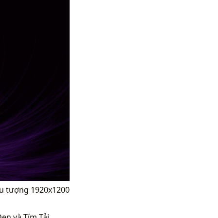
rừu tượng 1920x1200
en và Tím Tải