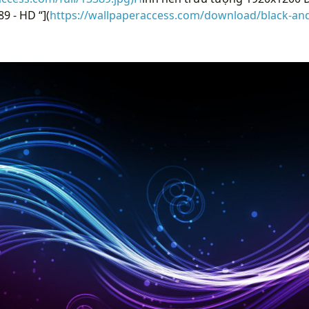
9 - HD “](
https://wallpaperaccess.com/download/black-and