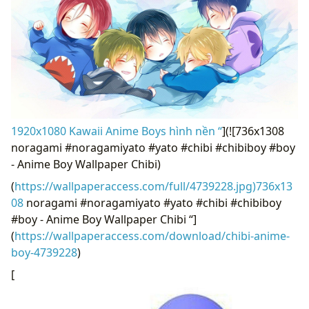
1920x1080 Kawaii Anime Boys hình nền “
](![736x1308
noragami #noragamiyato #yato #chibi #chibiboy #boy
- Anime Boy Wallpaper Chibi)
(
https://wallpaperaccess.com/full/4739228.jpg)736x13
08
noragami #noragamiyato #yato #chibi #chibiboy
#boy - Anime Boy Wallpaper Chibi “]
(
https://wallpaperaccess.com/download/chibi-anime-
boy-4739228
)
[