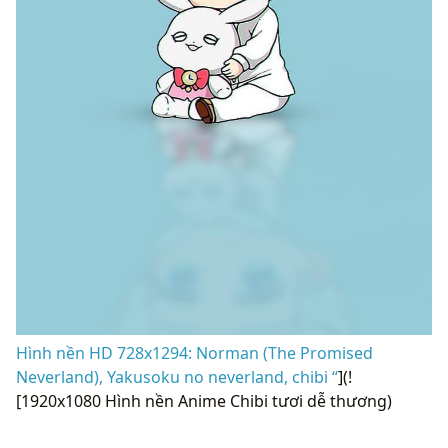
Hình nền HD 728x1294: Norman (The Promised
Neverland), Yakusoku no neverland, chibi “
](!
[1920x1080 Hình nền Anime Chibi tươi dễ thương)