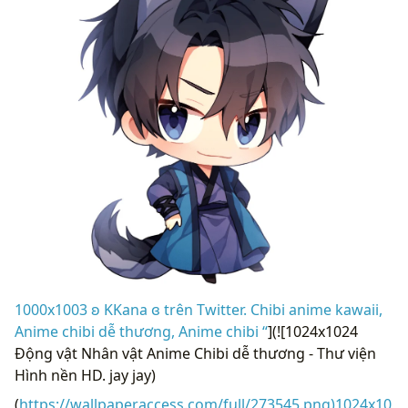
1000x1003 ʚ KKana ɞ trên Twitter. Chibi anime kawaii,
Anime chibi dễ thương, Anime chibi “
](![1024x1024
Động vật Nhân vật Anime Chibi dễ thương - Thư viện
Hình nền HD. jay jay)
(
https://wallpaperaccess.com/full/273545.png)1024x10