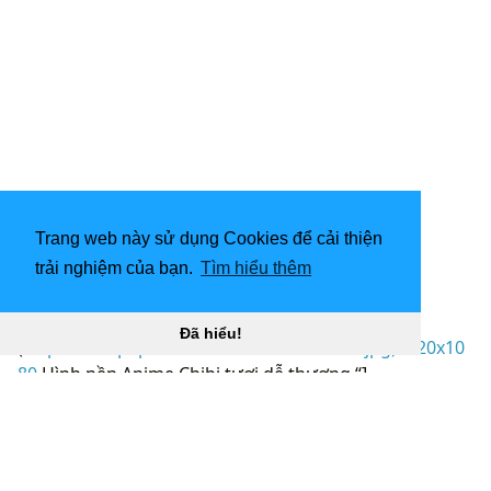
Trang web này sử dụng Cookies để cải thiện
trải nghiệm của bạn.
Tìm hiểu thêm
Đã hiểu!
(
https://wallpaperaccess.com/full/126745.jpg)1920x10
80
Hình nền Anime Chibi tươi dễ thương “]
(
https://wallpaperaccess.com/download/chibi-anime-
boy-126745
)
[