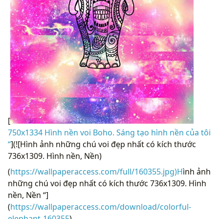
[
750x1334 Hình nền voi Boho. Sáng tạo hình nền của tôi
“
](![Hình ảnh những chú voi đẹp nhất có kích thước
736x1309. Hình nền, Nền)
(
https://wallpaperaccess.com/full/160355.jpg)H
ình ảnh
những chú voi đẹp nhất có kích thước 736x1309. Hình
nền, Nền “]
(
https://wallpaperaccess.com/download/colorful-
elephant-160355
)