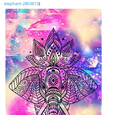
elephant-2863613
)