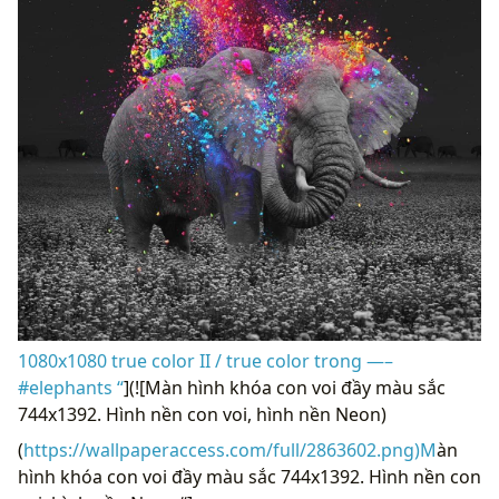
1080x1080 true color II / true color trong —–
#elephants “
](![Màn hình khóa con voi đầy màu sắc
744x1392. Hình nền con voi, hình nền Neon)
(
https://wallpaperaccess.com/full/2863602.png)M
àn
hình khóa con voi đầy màu sắc 744x1392. Hình nền con