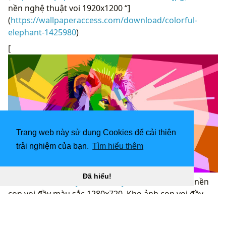
nền nghệ thuật voi 1920x1200 “]
(
https://wallpaperaccess.com/download/colorful-
elephant-1425980
)
[
Trang web này sử dụng Cookies để cải thiện
trải nghiệm của bạn.
Tìm hiểu thêm
Đã hiểu!
1280x720 Nền máy tính voi đầy màu sắc “
](![Hình nền
con voi đầy màu sắc 1280x720. Kho ảnh con voi đầy
màu sắc)
(
https://wallpaperaccess.com/full/1698938.jpg)H
ình