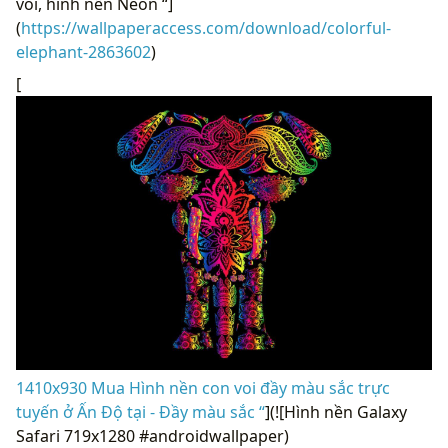
voi, hình nền Neon “]
(
https://wallpaperaccess.com/download/colorful-
elephant-2863602
)
[
1410x930 Mua Hình nền con voi đầy màu sắc trực
tuyến ở Ấn Độ tại - Đầy màu sắc “
](![Hình nền Galaxy
Safari 719x1280 #androidwallpaper)