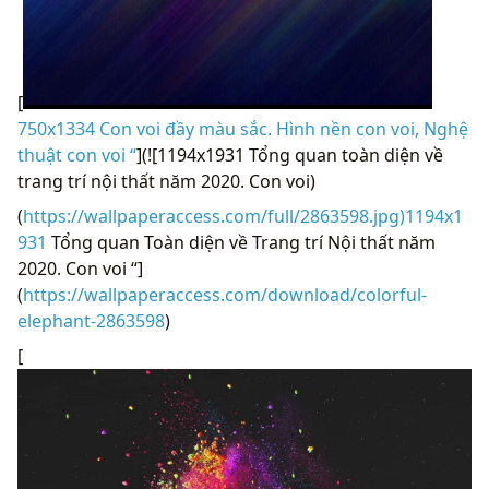
[
750x1334 Con voi đầy màu sắc. Hình nền con voi, Nghệ
thuật con voi “
](![1194x1931 Tổng quan toàn diện về
trang trí nội thất năm 2020. Con voi)
(
https://wallpaperaccess.com/full/2863598.jpg)1194x1
931
Tổng quan Toàn diện về Trang trí Nội thất năm
2020. Con voi “]
(
https://wallpaperaccess.com/download/colorful-
elephant-2863598
)
[