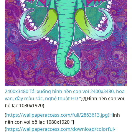
2400x3480 Tải xuống hình nền con voi 2400x3480, hoa
văn, đầy màu sắc, nghệ thuật HD “
](![Hình nền con voi
bộ lạc 1080x1920)
(
https://wallpaperaccess.com/full/2863613.jpg)H
ình
nền con voi bộ lạc 1080x1920 “]
(
https://wallpaperaccess.com/download/colorful-