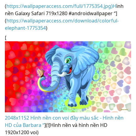
(
https://wallpaperaccess.com/full/1775354.jpg)H
ình
nền Galaxy Safari 719x1280 #androidwallpaper “]
(
https://wallpaperaccess.com/download/colorful-
elephant-1775354
)
[
2048x1152 Hình nền con voi đầy màu sắc - Hình nền
HD của Barbara “
](![Hình nền và hình nền HD
1920x1200 voi)