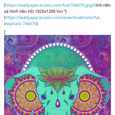
(
https://wallpaperaccess.com/full/746670.jpg)H
ình nền
và hình nền HD 1920x1200 Voi “]
(
https://wallpaperaccess.com/download/colorful-
elephant-746670
)
[