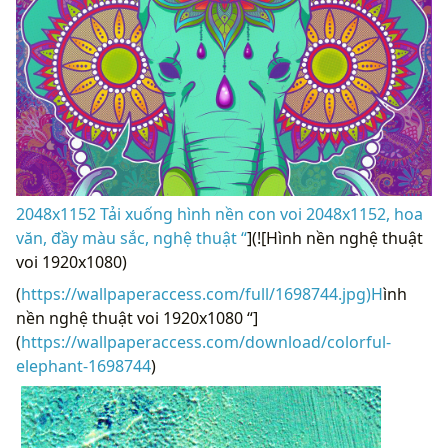
2048x1152 Tải xuống hình nền con voi 2048x1152, hoa
văn, đầy màu sắc, nghệ thuật “
](![Hình nền nghệ thuật
voi 1920x1080)
(
https://wallpaperaccess.com/full/1698744.jpg)H
ình
nền nghệ thuật voi 1920x1080 “]
(
https://wallpaperaccess.com/download/colorful-
elephant-1698744
)