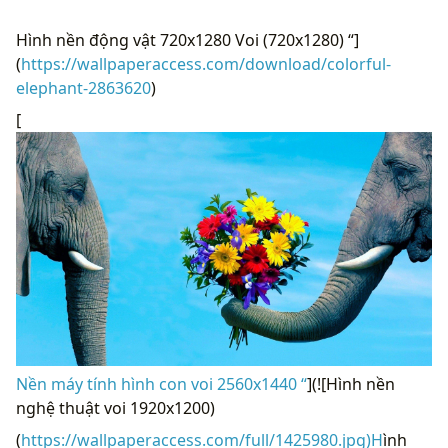
Hình nền động vật 720x1280 Voi (720x1280) “]
(
https://wallpaperaccess.com/download/colorful-
elephant-2863620
)
[
Nền máy tính hình con voi 2560x1440 “
](![Hình nền
nghệ thuật voi 1920x1200)
(
https://wallpaperaccess.com/full/1425980.jpg)H
ình