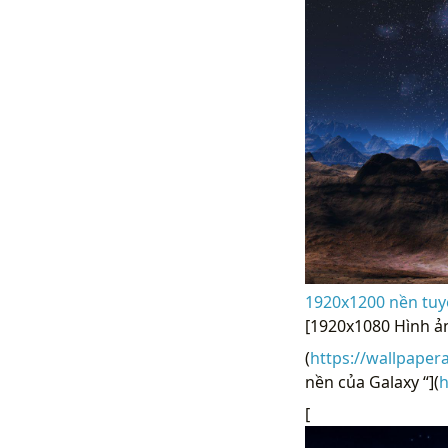
1920x1200 nền tuyệ
[1920x1080 Hình ả
(
https://wallpaper
nền của Galaxy “](
h
[