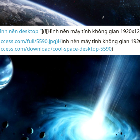
ình nền desktop “
](![Hình nền máy tính không gian 1920x12
access.com/full/5590.jpg)H
ình nền máy tính không gian 192
raccess.com/download/cool-space-desktop-5590
)