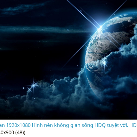
an 1920x1080 Hình nền không gian sống HDQ tuyệt vời. HD
0x900 (48))