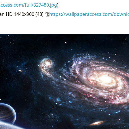
access.com/full/327489.jpg
)
n HD 1440x900 (48) “](
https://wallpaperaccess.com/downl