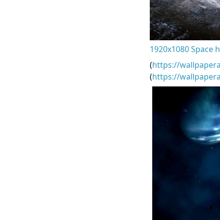
1920x1080 Space h
(
https://wallpaper
(
https://wallpape