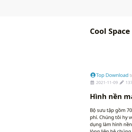
Cool Space
Top Download
t
2021-11-09
13
Hình nền m
Bộ sưu tập gồm 70
phí. Chúng tôi hy 
dụng làm hình nền
lòng liên hệ chún