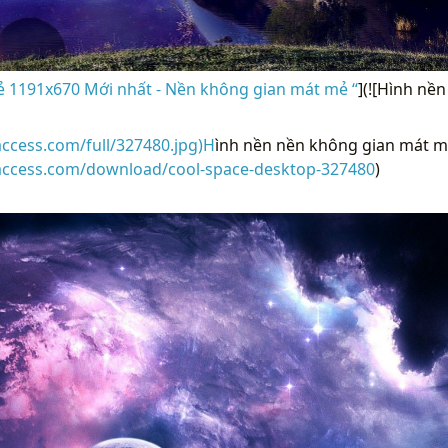
 1191x670 Mới nhất - Nền không gian mát mẻ “
](![Hình nề
access.com/full/327480.jpg)H
ình nền nền không gian mát m
raccess.com/download/cool-space-desktop-327480
)