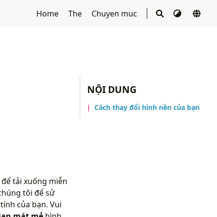
Home
The
Chuyen muc
NỘI DUNG
Cách thay đổi hình nền của bạn
 để tải xuống miễn
chúng tôi để sử
ính của bạn. Vui
gian mát mẻ
hình