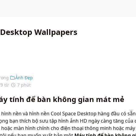
 Desktop Wallpapers
rong
Ảnh Đẹp
79 từ
7 phút
áy tính để bàn không gian mát mẻ
 hình nền và hình nền Cool Space Desktop hàng đầu có sẵn
vọng bạn thích bộ sưu tập hình ảnh HD ngày càng tăng của 
 hoặc màn hình chính cho điện thoại thông minh hoặc máy t
g tôi nếu bạn muốn xuất bản một
Máy tính để bàn không 