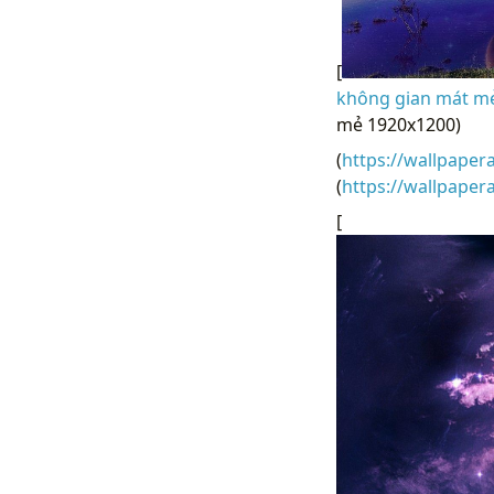
[
không gian mát mẻ
mẻ 1920x1200)
(
https://wallpaper
(
https://wallpape
[