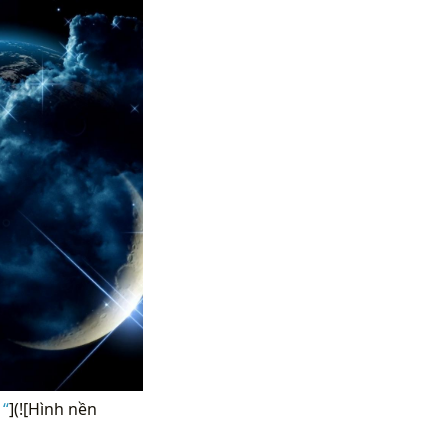
 “
](![Hình nền