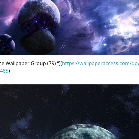
e Wallpaper Group (79) “](
https://wallpaperaccess.com/do
7485
)