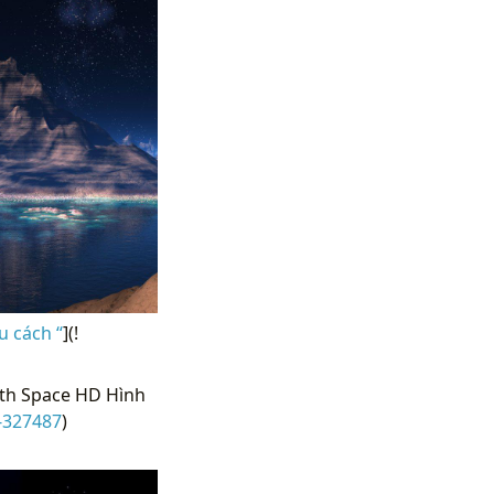
u cách “
](!
th Space HD Hình
-327487
)