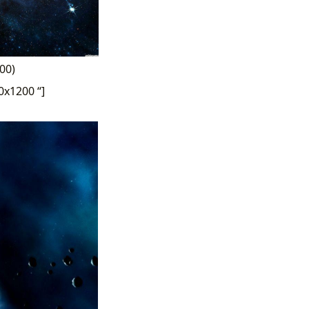
00)
0x1200 “]