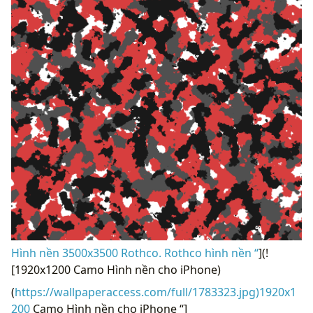
Hình nền 3500x3500 Rothco. Rothco hình nền “
](!
[1920x1200 Camo Hình nền cho iPhone)
(
https://wallpaperaccess.com/full/1783323.jpg)1920x1
200
Camo Hình nền cho iPhone “]