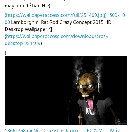
máy tính để bàn HD)
(
https://wallpaperaccess.com/full/251409.jpg)1600x10
00
Lamborghini Rat Rod Crazy Concept 2015 HD
Desktop Wallpaper “]
(
https://wallpaperaccess.com/download/crazy-
desktop-251409
)
[
1366x768 px Nền Crazy Desktop cho PC & Mac, Máy