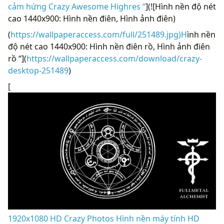
cảm hứng Crazy Awesome Highres “
](![Hình nền độ nét
cao 1440x900: Hình nền điên, Hình ảnh điên)
(
https://wallpaperaccess.com/full/251489.jpg)H
ình nền
độ nét cao 1440x900: Hình nền điên rồ, Hình ảnh điên
rồ “](
https://wallpaperaccess.com/download/crazy-
desktop-251489
)
[
1920x1080 HD Crazy Photos Hình nền máy tính HD