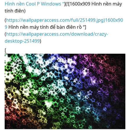
Hình nền Cool P Windows “
](![1600x909 Hình nền máy
tính điên)
(
https://wallpaperaccess.com/full/251499.jpg)1600x90
9
Hình nền máy tính để bàn điên rồ “]
(
https://wallpaperaccess.com/download/crazy-
desktop-251499
)
[