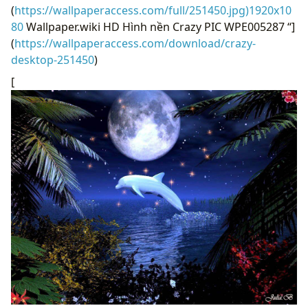
(
https://wallpaperaccess.com/full/251450.jpg)1920x10
80
Wallpaper.wiki HD Hình nền Crazy PIC WPE005287 “]
(
https://wallpaperaccess.com/download/crazy-
desktop-251450
)
[