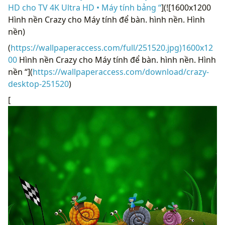
HD cho TV 4K Ultra HD • Máy tính bảng “
](![1600x1200
Hình nền Crazy cho Máy tính để bàn. hình nền. Hình
nền)
(
https://wallpaperaccess.com/full/251520.jpg)1600x12
00
Hình nền Crazy cho Máy tính để bàn. hình nền. Hình
nền “](
https://wallpaperaccess.com/download/crazy-
desktop-251520
)
[