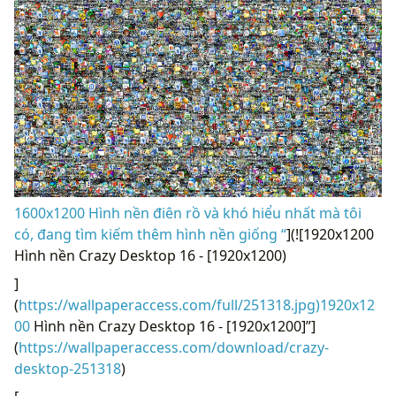
1600x1200 Hình nền điên rồ và khó hiểu nhất mà tôi
có, đang tìm kiếm thêm hình nền giống “
](![1920x1200
Hình nền Crazy Desktop 16 - [1920x1200)
]
(
https://wallpaperaccess.com/full/251318.jpg)1920x12
00
Hình nền Crazy Desktop 16 - [1920x1200]”]
(
https://wallpaperaccess.com/download/crazy-
desktop-251318
)