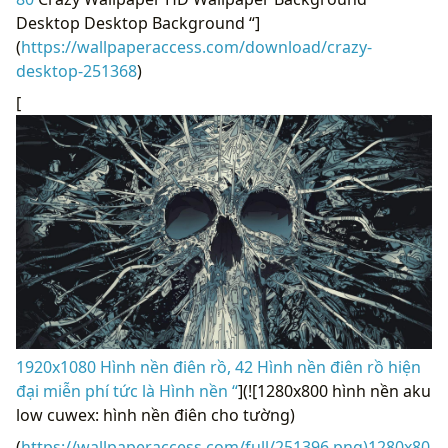
Desktop Desktop Background “]
(
https://wallpaperaccess.com/download/crazy-
desktop-251368
)
[
1920x1080 Hình nền điên rồ, 42 Hình nền điên rồ hiện
đại miễn phí tức là Hình nền “
](![1280x800 hình nền aku
low cuwex: hình nền điên cho tường)
(
https://wallpaperaccess.com/full/251396.png)1280x80