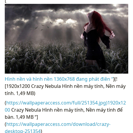
[
Hình nền và hình nền 1360x768 đang phát điên “
](!
[1920x1200 Crazy Nebula Hình nền máy tính, Nền máy
tính. 1,49 MB)
(
https://wallpaperaccess.com/full/251354.jpg)1920x12
00
Crazy Nebula Hình nền máy tính, Nền máy tính để
bàn. 1,49 MB “]
(
https://wallpaperaccess.com/download/crazy-
desktop-251354
)