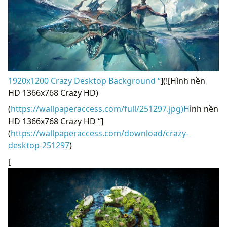
1920x1200 Crazy Desktop Background “
](![Hình nền
HD 1366x768 Crazy HD)
(
https://wallpaperaccess.com/full/251297.jpg)H
ình nền
HD 1366x768 Crazy HD “]
(
https://wallpaperaccess.com/download/crazy-
desktop-251297
)
[