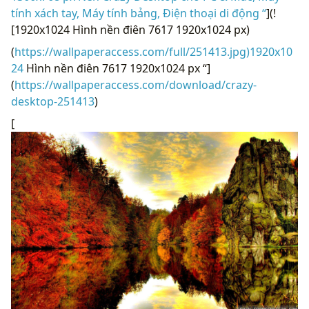
tính xách tay, Máy tính bảng, Điện thoại di động “
](!
[1920x1024 Hình nền điên 7617 1920x1024 px)
(
https://wallpaperaccess.com/full/251413.jpg)1920x10
24
Hình nền điên 7617 1920x1024 px “]
(
https://wallpaperaccess.com/download/crazy-
desktop-251413
)
[