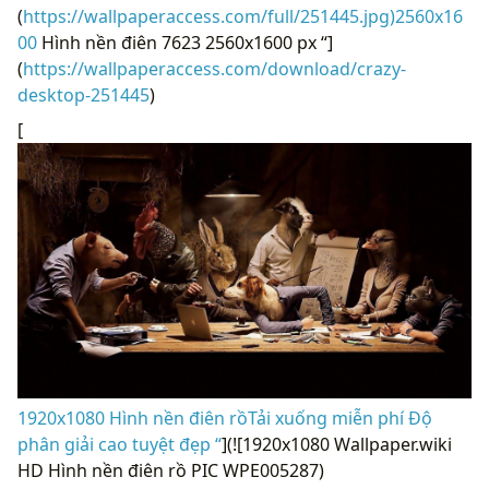
(
https://wallpaperaccess.com/full/251445.jpg)2560x16
00
Hình nền điên 7623 2560x1600 px “]
(
https://wallpaperaccess.com/download/crazy-
desktop-251445
)
[
1920x1080 Hình nền điên rồTải xuống miễn phí Độ
phân giải cao tuyệt đẹp “
](![1920x1080 Wallpaper.wiki
HD Hình nền điên rồ PIC WPE005287)