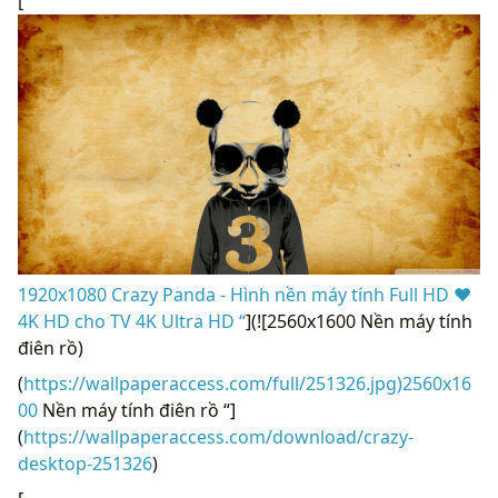
[
1920x1080 Crazy Panda - Hình nền máy tính Full HD ❤
4K HD cho TV 4K Ultra HD “
](![2560x1600 Nền máy tính
điên rồ)
(
https://wallpaperaccess.com/full/251326.jpg)2560x16
00
Nền máy tính điên rồ “]
(
https://wallpaperaccess.com/download/crazy-
desktop-251326
)