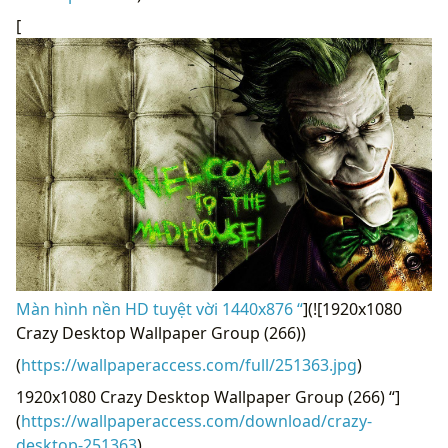
[
Màn hình nền HD tuyệt vời 1440x876 “
](![1920x1080
Crazy Desktop Wallpaper Group (266))
(
https://wallpaperaccess.com/full/251363.jpg
)
1920x1080 Crazy Desktop Wallpaper Group (266) “]
(
https://wallpaperaccess.com/download/crazy-
desktop-251363
)