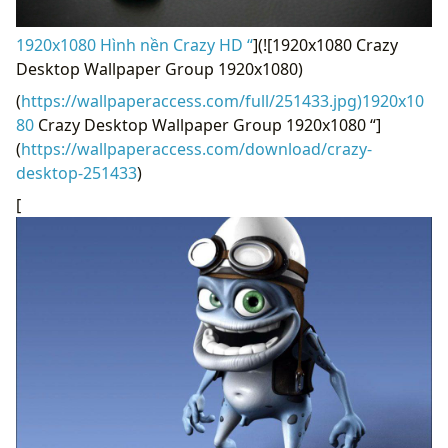
1920x1080 Hình nền Crazy HD “
](![1920x1080 Crazy
Desktop Wallpaper Group 1920x1080)
(
https://wallpaperaccess.com/full/251433.jpg)1920x10
80
Crazy Desktop Wallpaper Group 1920x1080 “]
(
https://wallpaperaccess.com/download/crazy-
desktop-251433
)
[