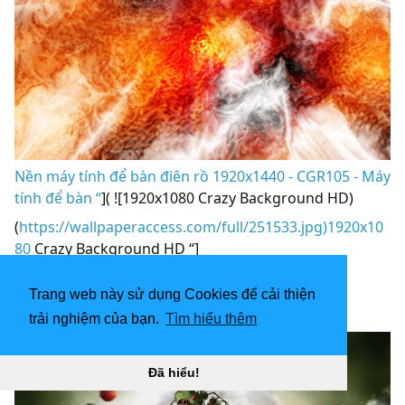
Nền máy tính để bàn điên rồ 1920x1440 - CGR105 - Máy
tính để bàn “
]( ![1920x1080 Crazy Background HD)
(
https://wallpaperaccess.com/full/251533.jpg)1920x10
80
Crazy Background HD “]
(
https://wallpaperaccess.com/download/crazy-
desktop-251533
)
Trang web này sử dụng Cookies để cải thiện
[
trải nghiệm của bạn.
Tìm hiểu thêm
Đã hiểu!