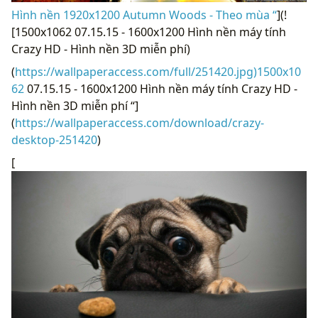
Hình nền 1920x1200 Autumn Woods - Theo mùa “
](!
[1500x1062 07.15.15 - 1600x1200 Hình nền máy tính
Crazy HD - Hình nền 3D miễn phí)
(
https://wallpaperaccess.com/full/251420.jpg)1500x10
62
07.15.15 - 1600x1200 Hình nền máy tính Crazy HD -
Hình nền 3D miễn phí “]
(
https://wallpaperaccess.com/download/crazy-
desktop-251420
)
[