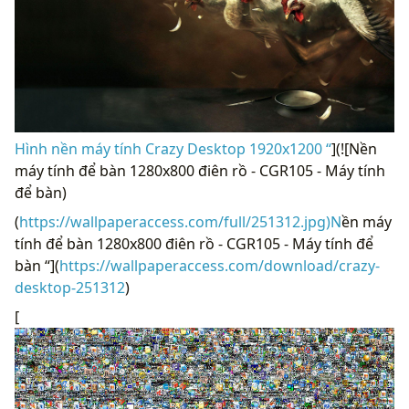
Hình nền máy tính Crazy Desktop 1920x1200 “
](![Nền
máy tính để bàn 1280x800 điên rồ - CGR105 - Máy tính
để bàn)
(
https://wallpaperaccess.com/full/251312.jpg)N
ền máy
tính để bàn 1280x800 điên rồ - CGR105 - Máy tính để
bàn “](
https://wallpaperaccess.com/download/crazy-
desktop-251312
)
[