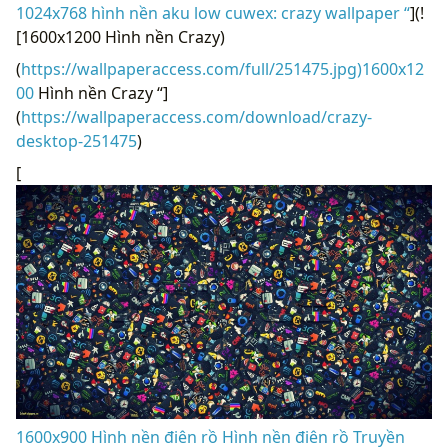
1024x768 hình nền aku low cuwex: crazy wallpaper “
](!
[1600x1200 Hình nền Crazy)
(
https://wallpaperaccess.com/full/251475.jpg)1600x12
00
Hình nền Crazy “]
(
https://wallpaperaccess.com/download/crazy-
desktop-251475
)
[
1600x900 Hình nền điên rồ Hình nền điên rồ Truyền