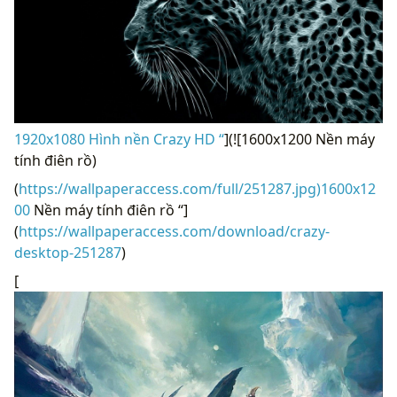
1920x1080 Hình nền Crazy HD “
](![1600x1200 Nền máy
tính điên rồ)
(
https://wallpaperaccess.com/full/251287.jpg)1600x12
00
Nền máy tính điên rồ “]
(
https://wallpaperaccess.com/download/crazy-
desktop-251287
)
[