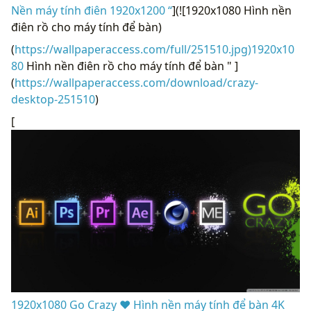
Nền máy tính điên 1920x1200 “
](![1920x1080 Hình nền
điên rồ cho máy tính để bàn)
(
https://wallpaperaccess.com/full/251510.jpg)1920x10
80
Hình nền điên rồ cho máy tính để bàn " ]
(
https://wallpaperaccess.com/download/crazy-
desktop-251510
)
[
1920x1080 Go Crazy ❤ Hình nền máy tính để bàn 4K