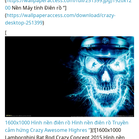
(
https://wallpaperaccess.com/full/251399.jpg)1920x12
00
Nền Máy tính Điên rồ “]
(
https://wallpaperaccess.com/download/crazy-
desktop-251399
)
[
1600x1000 Hình nền điên rồ Hình nền điên rồ Truyền
cảm hứng Crazy Awesome Highres “
](![1600x1000
Lamborghini Rat Rod Crazy Concept 2015 Hình nền