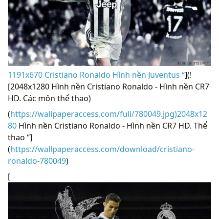
1191x670 Cristiano Ronaldo Hình nền Juventus “
](!
[2048x1280 Hình nền Cristiano Ronaldo - Hình nền CR7
HD. Các môn thể thao)
(
https://wallpaperaccess.com/full/780049.jpg)2048x12
80
Hình nền Cristiano Ronaldo - Hình nền CR7 HD. Thể
thao “]
(
https://wallpaperaccess.com/download/cristiano-
ronaldo-780049
)
[