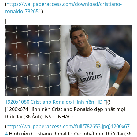
(
https://wallpaperaccess.com/download/cristiano-
ronaldo-782651
)
[
1920x1080 Cristiano Ronaldo Hình nền HD “
](!
[1200x674 Hình nền Cristiano Ronaldo đẹp nhất mọi
thời đại (36 Ảnh). NSF - NHẠC)
(
https://wallpaperaccess.com/full/782653.jpg)1200x67
4
Hình nền Cristiano Ronaldo đẹp nhất mọi thời đại (36