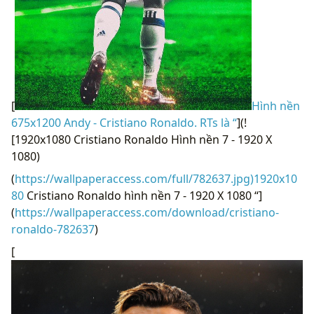
[
Hình nền
675x1200 Andy - Cristiano Ronaldo. RTs là “
](!
[1920x1080 Cristiano Ronaldo Hình nền 7 - 1920 X
1080)
(
https://wallpaperaccess.com/full/782637.jpg)1920x10
80
Cristiano Ronaldo hình nền 7 - 1920 X 1080 “]
(
https://wallpaperaccess.com/download/cristiano-
ronaldo-782637
)
[