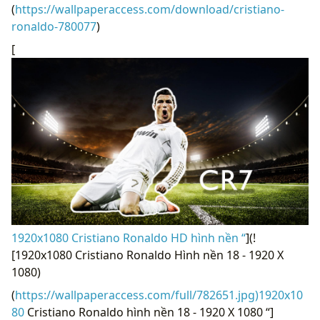
(
https://wallpaperaccess.com/download/cristiano-
ronaldo-780077
)
[
1920x1080 Cristiano Ronaldo HD hình nền “
](!
[1920x1080 Cristiano Ronaldo Hình nền 18 - 1920 X
1080)
(
https://wallpaperaccess.com/full/782651.jpg)1920x10
80
Cristiano Ronaldo hình nền 18 - 1920 X 1080 “]