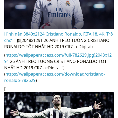
Hình nền 3840x2124 Cristiano Ronaldo, FIFA 18, 4K, Trò
chơi "
](![2048x1291 26 ẢNH TREO TƯỜNG CRISTIANO
RONALDO TỐT NHẤT HD 2019 CR7 - eDigital)
(
https://wallpaperaccess.com/full/782629.jpg)2048x12
91
26 ẢNH TREO TƯỜNG CRISTIANO RONALDO TỐT
NHẤT HD 2019 CR7 - eDigital “]
(
https://wallpaperaccess.com/download/cristiano-
ronaldo-782629
)
[