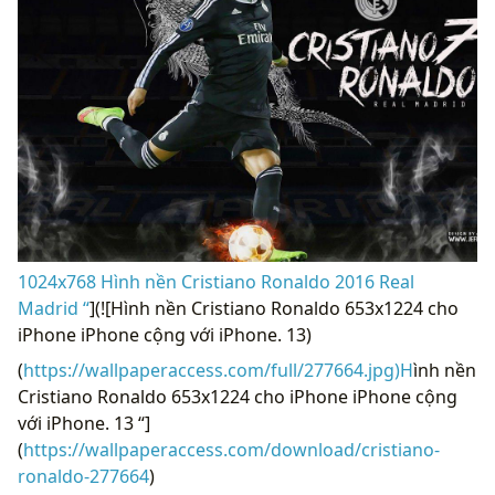
1024x768 Hình nền Cristiano Ronaldo 2016 Real
Madrid “
](![Hình nền Cristiano Ronaldo 653x1224 cho
iPhone iPhone cộng với iPhone. 13)
(
https://wallpaperaccess.com/full/277664.jpg)H
ình nền
Cristiano Ronaldo 653x1224 cho iPhone iPhone cộng
với iPhone. 13 “]
(
https://wallpaperaccess.com/download/cristiano-
ronaldo-277664
)