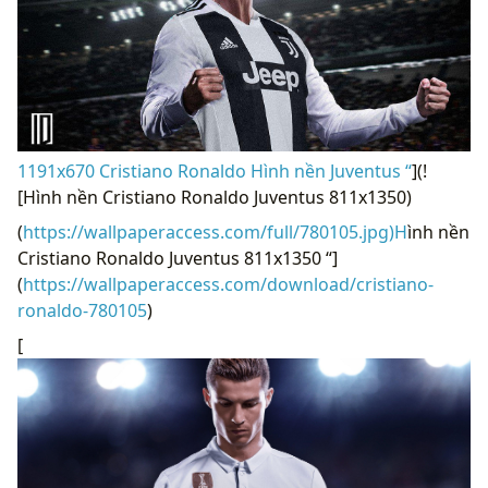
1191x670 Cristiano Ronaldo Hình nền Juventus “
](!
[Hình nền Cristiano Ronaldo Juventus 811x1350)
(
https://wallpaperaccess.com/full/780105.jpg)H
ình nền
Cristiano Ronaldo Juventus 811x1350 “]
(
https://wallpaperaccess.com/download/cristiano-
ronaldo-780105
)
[