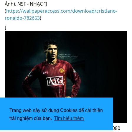
Ảnh). NSF - NHẠC “]
(
https://wallpaperaccess.com/download/cristiano-
ronaldo-782653
)
[
Trang web này sử dụng Cookies để cải thiện
trải nghiệm của bạn.
Tìm hiểu thêm
Hình nền Cristiano Ronaldo 1024x768 “
](![1920x1080