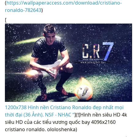
(
https://wallpaperaccess.com/download/cristiano-
ronaldo-782643
)
[
1200x738 Hình nền Cristiano Ronaldo đẹp nhất mọi
thời đại (36 Ảnh). NSF - NHẠC “
](![Hình nền siêu HD 4k
siêu HD của các tiểu vương quốc bay 4096x2160
cristiano ronaldo. ololoshenka)