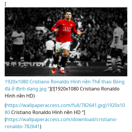
[
1920x1080 Cristiano Ronaldo Hình nền Thể thao Bóng
đá ở định dạng jpg “
](![1920x1080 Cristiano Ronaldo
Hình nền HD)
(
https://wallpaperaccess.com/full/782641.jpg)1920x10
80
Cristiano Ronaldo Hình nền HD “]
(
https://wallpaperaccess.com/download/cristiano-
ronaldo-782641
)