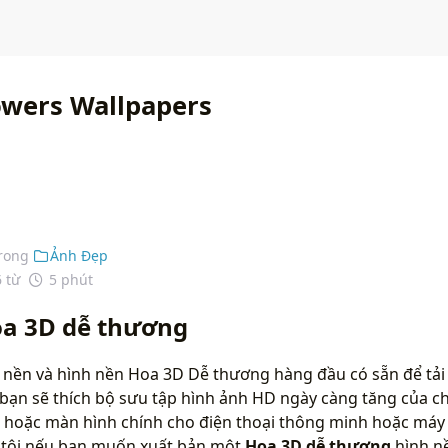
owers Wallpapers
rong
Ảnh Đẹp
6 từ
5 phút
oa 3D dễ thương
 nền và hình nền Hoa 3D Dễ thương hàng đầu có sẵn để tải
bạn sẽ thích bộ sưu tập hình ảnh HD ngày càng tăng của ch
 hoặc màn hình chính cho điện thoại thông minh hoặc máy t
g tôi nếu bạn muốn xuất bản một
Hoa 3D dễ thương
hình n