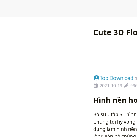
Cute 3D Fl
Top Download
t
2021-10-19
99
Hình nền h
Bộ sưu tập 51 hình
Chúng tôi hy vọng 
dụng làm hình nền
lòng liên hệ chún