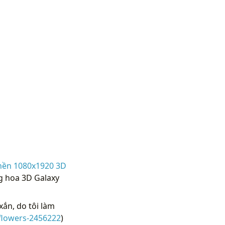
nền 1080x1920 3D
g hoa 3D Galaxy
ắn, do tôi làm
flowers-2456222
)