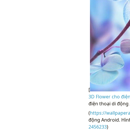
[
3D Flower cho điện
điện thoại di động
(
https://wallpaper
động Android. Hình
2456233
)