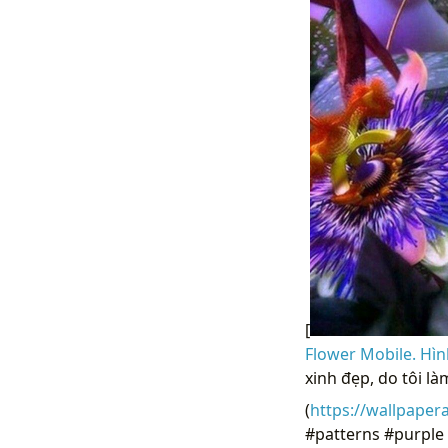
[
Flower Mobile. Hìn
xinh đẹp, do tôi là
(
https://wallpaper
#patterns #purple #