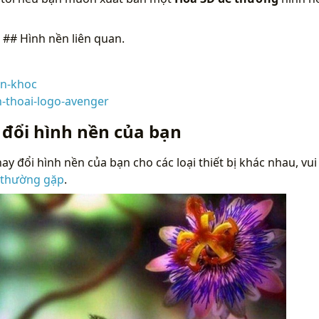
n
## Hình nền liên quan.
n-khoc
n-thoai-logo-avenger
 đổi hình nền của bạn
ay đổi hình nền của bạn cho các loại thiết bị khác nhau, vui
 thường gặp
.