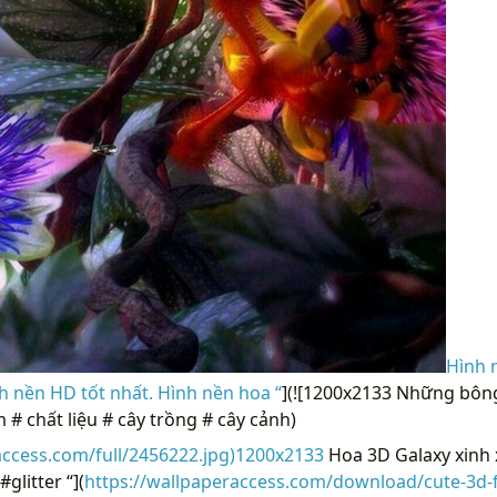
Hình 
h nền HD tốt nhất. Hình nền hoa “
](![1200x2133 Những bôn
m # chất liệu # cây trồng # cây cảnh)
access.com/full/2456222.jpg)1200x2133
Hoa 3D Galaxy xinh x
glitter “](
https://wallpaperaccess.com/download/cute-3d-