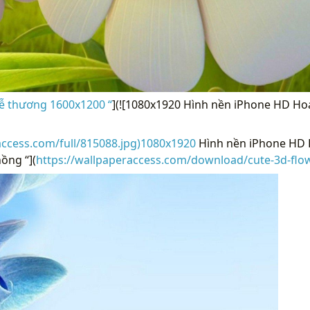
ễ thương 1600x1200 “
](![1080x1920 Hình nền iPhone HD Ho
access.com/full/815088.jpg)1080x1920
Hình nền iPhone HD 
ồng “](
https://wallpaperaccess.com/download/cute-3d-flo