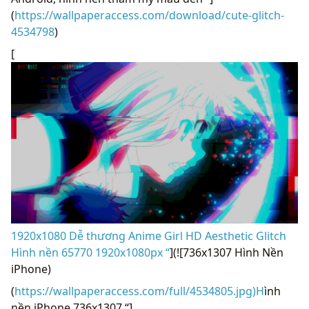
(
https://wallpaperaccess.com/download/cute-glitch-
4534798
)
[
1920x1080 Dễ thương Anime Girl HD Aesthetic Glitch
Hình nền 65770 1920x1080px “
](![736x1307 Hình Nền
iPhone)
(
https://wallpaperaccess.com/full/4534805.jpg)H
ình
nền iPhone 736x1307 “]