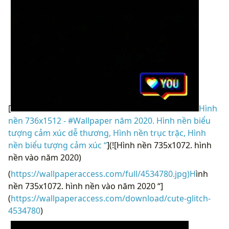
[
Hình
nền 736x1512 - #Wallpaper năm 2020. Hình nền biểu
tượng cảm xúc dễ thương, Hình nền trục trặc, Hình
nền biểu tượng cảm xúc “
](![Hình nền 735x1072. hình
nền vào năm 2020)
(
https://wallpaperaccess.com/full/4534780.jpg)H
ình
nền 735x1072. hình nền vào năm 2020 “]
(
https://wallpaperaccess.com/download/cute-glitch-
4534780
)