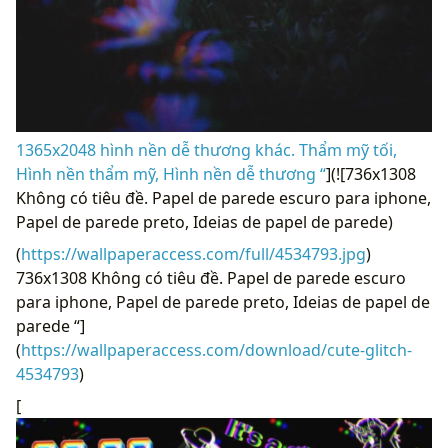
1365x2048 hình nền dễ thương khác. Thẩm mỹ tối,
Hình nền thẩm mỹ, Hình nền dễ thương “
](![736x1308
Không có tiêu đề. Papel de parede escuro para iphone,
Papel de parede preto, Ideias de papel de parede)
(
https://wallpaperaccess.com/full/4534793.jpg
)
736x1308 Không có tiêu đề. Papel de parede escuro
para iphone, Papel de parede preto, Ideias de papel de
parede “]
(
https://wallpaperaccess.com/download/cute-glitch-
4534793
)
[