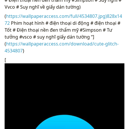
Vvco # Suy nghĩ về giấy dán tường)
(
https://wallpaperaccess.com/full/4534807.jpg)828x14
72
Phim hoạt hình # điện thoại di động # điện thoại #
Tốt # Điện thoại nền đen thẩm mỹ #Simpson # Tư
tưởng #vsco # suy nghĩ giấy dán tường “]
(
https://wallpaperaccess.com/download/cute-glitch-
4534807
)
[