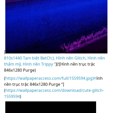
[
810x1440 Tạm biệt BetCh;). Hình nền Glitch, Hình nền
thẩm mỹ, Hình nền Trippy “
](![Hình nền trục trặc
846x1280 Purge)
(
https://wallpaperaccess.com/full/1559594.jpg)H
ình
nền trục trặc 846x1280 Purge “]
(
https://wallpaperaccess.com/download/cute-glitch-
1559594
)