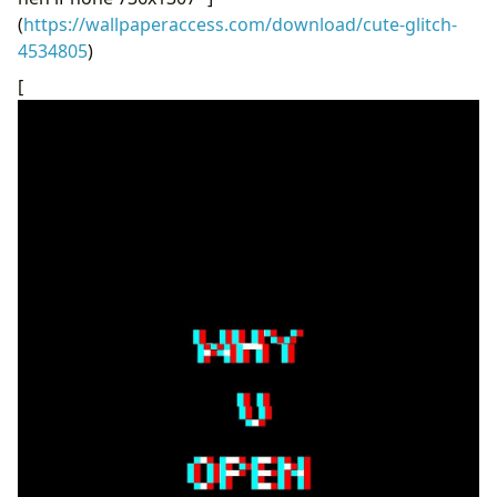
(
https://wallpaperaccess.com/download/cute-glitch-
4534805
)
[