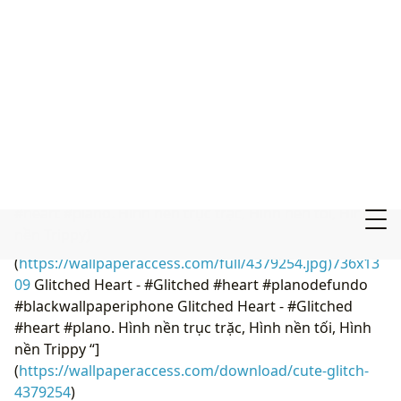
[
736x1389 Hãy là bản gốc ❤ “
](![736x1309 Glitched
Heart - #Glitched #heart #planodefundo
#blackwallpaperiphone Glitched Heart - #Glitched
#heart #plano. Hình nền trục trặc, Hình nền tối, Hình
nền Trippy)
(
https://wallpaperaccess.com/full/4379254.jpg)736x13
09
Glitched Heart - #Glitched #heart #planodefundo
#blackwallpaperiphone Glitched Heart - #Glitched
#heart #plano. Hình nền trục trặc, Hình nền tối, Hình
nền Trippy “]
(
https://wallpaperaccess.com/download/cute-glitch-
4379254
)