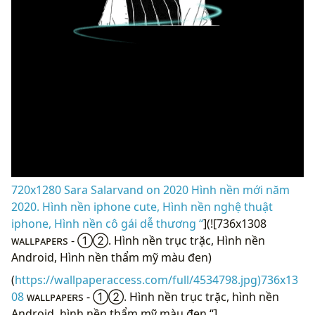
720x1280 Sara Salarvand on 2020 Hình nền mới năm
2020. Hình nền iphone cute, Hình nền nghệ thuật
iphone, Hình nền cô gái dễ thương “
](![736x1308
ᴡᴀʟʟᴘᴀᴘᴇʀs - ①②. Hình nền trục trặc, Hình nền
Android, Hình nền thẩm mỹ màu đen)
(
https://wallpaperaccess.com/full/4534798.jpg)736x13
08
ᴡᴀʟʟᴘᴀᴘᴇʀs - ①②. Hình nền trục trặc, hình nền
Android, hình nền thẩm mỹ màu đen “]