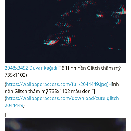
2048x3452 Duvar kağıdı “
](![Hình nền Glitch thẩm mỹ
735x1102)
(
https://wallpaperaccess.com/full/2044449.jpg)H
ình
nền Glitch thẩm mỹ 735x1102 màu đen “]
(
https://wallpaperaccess.com/download/cute-glitch-
2044449
)
[