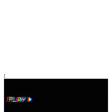
[
Trang web này sử dụng Cookies để cải thiện
trải nghiệm của bạn.
Tìm hiểu thêm
Đã hiểu!