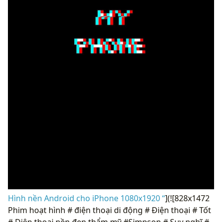
Hình nền Android cho iPhone 1080x1920 “
](![828x1472
Phim hoạt hình # điện thoại di động # Điện thoại # Tốt
# Điện thoại nền đen thẩm mỹ #Simpson # Suy nghĩ #