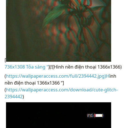
[
736x1308 Tỏa sáng “
](![Hình nền điện thoại 1366x1366)
(
https://wallpaperaccess.com/full/2394442.jpg)H
ình
nền điện thoại 1366x1366 “]
(
https://wallpaperaccess.com/download/cute-glitch-
2394442
)