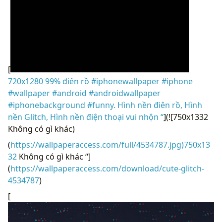
[
720x1280 99% điên rồ #iphonewallpaper #iphone
#wallpaper #android #androidwallpaper
#iphonebackground #funny. Hình nền điên rồ, Hình
nền Glitch, Hình nền điện thoại vui nhộn “
](![750x1332
Không có gì khác)
(
https://wallpaperaccess.com/full/4534787.jpg)750x13
32
Không có gì khác “]
(
https://wallpaperaccess.com/download/cute-glitch-
4534787
)
[