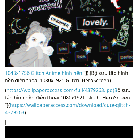
1048x1756 Glitch Anime hình nền “
](![Bộ sưu tập hình
nền điện thoại 1080x1921 Glitch. HeroScreen)
(
https://wallpaperaccess.com/full/4379263.jpg)B
ộ sưu
tập hình nền điện thoại 1080x1921 Glitch. HeroScreen
“](
https://wallpaperaccess.com/download/cute-glitch-
4379263
)
[