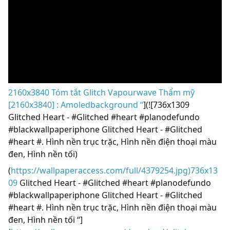
2160x3840 Tóm tắt Glitch Vapourwave Thẩm mỹ
[2160x3840] : Amoledbackground “
](![736x1309
Glitched Heart - #Glitched #heart #planodefundo
#blackwallpaperiphone Glitched Heart - #Glitched
#heart #. Hình nền trục trặc, Hình nền điện thoại màu
đen, Hình nền tối)
(
https://wallpaperaccess.com/full/4379254.jpg)736x13
09
Glitched Heart - #Glitched #heart #planodefundo
#blackwallpaperiphone Glitched Heart - #Glitched
#heart #. Hình nền trục trặc, Hình nền điện thoại màu
đen, Hình nền tối “]