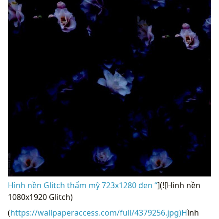
Hình nền Glitch thẩm mỹ 723x1280 đen “
](![Hình nền
1080x1920 Glitch)
(
https://wallpaperaccess.com/full/4379256.jpg)H
ình