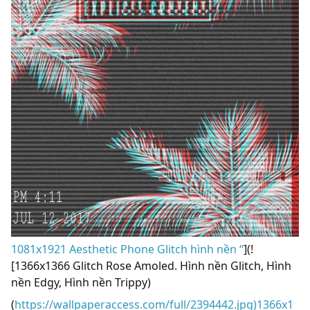
1081x1921 Aesthetic Phone Glitch hình nền “
](!
[1366x1366 Glitch Rose Amoled. Hình nền Glitch, Hình
nền Edgy, Hình nền Trippy)
(
https://wallpaperaccess.com/full/2394442.jpg)1366x1