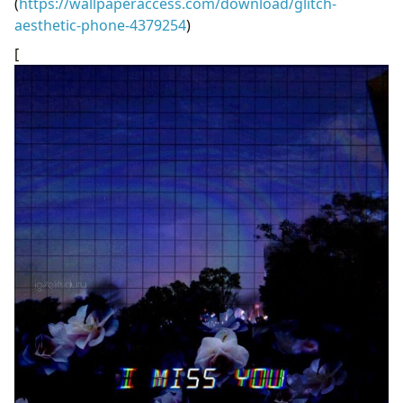
(
https://wallpaperaccess.com/download/glitch-
aesthetic-phone-4379254
)
[