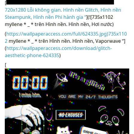
[
720x1280 Lỗi không gian. Hình nền Glitch, Hình nền
Steampunk, Hình nền Phi hành gia “
](![735x1102
myllene * _ * trên Hình nền. Hình nền, Hơi nước)
(
https://wallpaperaccess.com/full/624335.jpg)735x110
2
myllene * _ * trên Hình nền. Hình nền, Vaporwave “]
(
https://wallpaperaccess.com/download/glitch-
aesthetic-phone-624335
)
[