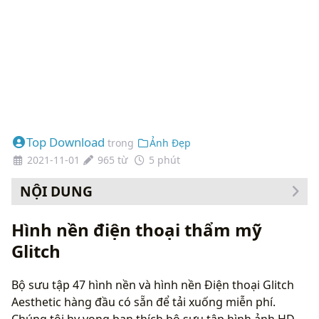
Top Download
trong
Ảnh Đẹp
2021-11-01
965 từ
5 phút
NỘI DUNG
Cách thay đổi hình nền của bạn
Hình nền điện thoại thẩm mỹ
Glitch
Bộ sưu tập 47 hình nền và hình nền Điện thoại Glitch
Aesthetic hàng đầu có sẵn để tải xuống miễn phí.
Chúng tôi hy vọng bạn thích bộ sưu tập hình ảnh HD