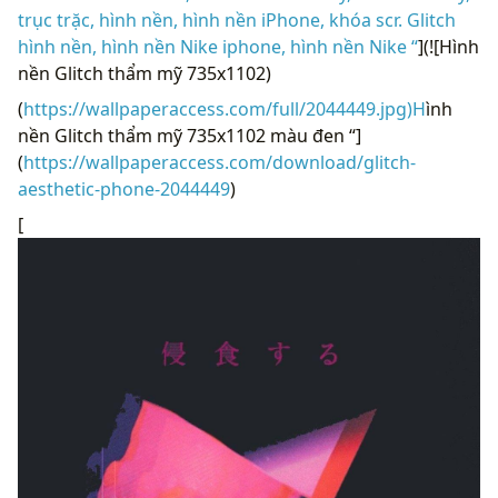
trục trặc, hình nền, hình nền iPhone, khóa scr. Glitch
hình nền, hình nền Nike iphone, hình nền Nike “
](![Hình
nền Glitch thẩm mỹ 735x1102)
(
https://wallpaperaccess.com/full/2044449.jpg)H
ình
nền Glitch thẩm mỹ 735x1102 màu đen “]
(
https://wallpaperaccess.com/download/glitch-
aesthetic-phone-2044449
)
[