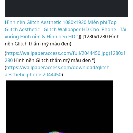
Hình nền Glitch Aesthetic 1080x1920 Miễn phí Top
Glitch Aesthetic - Glitch Wallpaper HD Cho iPhone - Tải
xuống Hình nền & Hình nền HD “
](![1280x1280 Hình
nền Glitch thẩm mỹ màu đen)
(
https://wallpaperaccess.com/full/2044450.jpg)1280x1
280
Hình nền Glitch thẩm mỹ màu đen “]
(
https://wallpaperaccess.com/download/glitch-
aesthetic-phone-2044450
)