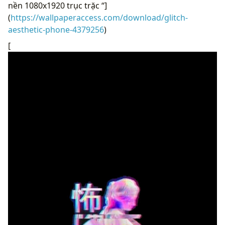
nền 1080x1920 trục trặc “]
(
https://wallpaperaccess.com/download/glitch-
aesthetic-phone-4379256
)
[