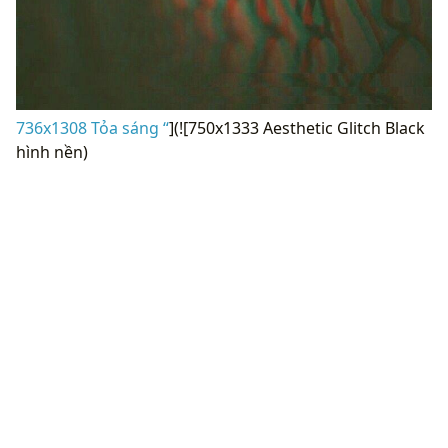
736x1308 Tỏa sáng “
](![750x1333 Aesthetic Glitch Black
hình nền)