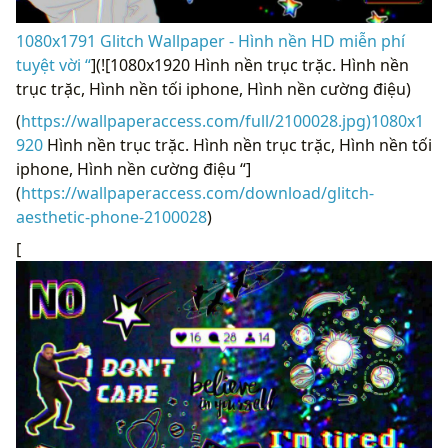
1080x1791 Glitch Wallpaper - Hình nền HD miễn phí
tuyệt vời “
](![1080x1920 Hình nền trục trặc. Hình nền
trục trặc, Hình nền tối iphone, Hình nền cường điệu)
(
https://wallpaperaccess.com/full/2100028.jpg)1080x1
920
Hình nền trục trặc. Hình nền trục trặc, Hình nền tối
iphone, Hình nền cường điệu “]
(
https://wallpaperaccess.com/download/glitch-
aesthetic-phone-2100028
)
[