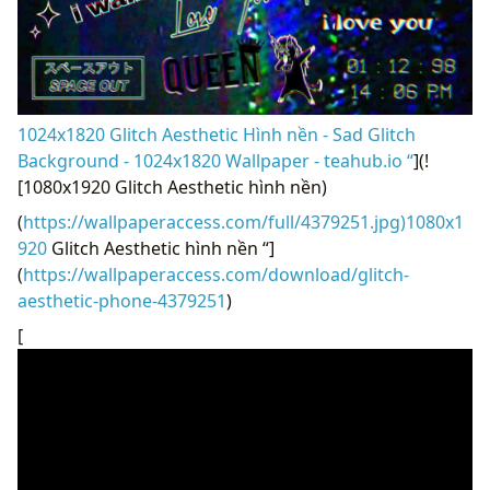
1024x1820 Glitch Aesthetic Hình nền - Sad Glitch
Background - 1024x1820 Wallpaper - teahub.io “
](!
[1080x1920 Glitch Aesthetic hình nền)
(
https://wallpaperaccess.com/full/4379251.jpg)1080x1
920
Glitch Aesthetic hình nền “]
(
https://wallpaperaccess.com/download/glitch-
aesthetic-phone-4379251
)
[