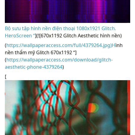
Bộ sưu tập hình nền điện thoại 1080x1921 Glitch.
HeroScreen “
](![670x1192 Glitch Aesthetic hình nền)
(
https://wallpaperaccess.com/full/4379264.jpg)H
ình
nền thẩm mỹ Glitch 670x1192 “]
(
https://wallpaperaccess.com/download/glitch-
aesthetic-phone-4379264
)
[