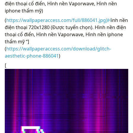
điện thoại cổ điển, Hình nền Vaporwave, Hình nền
iphone thẩm mỹ)
(
https://wallpaperaccess.com/full/886041.jpg)H
ình nền
điện thoại 720x1280 (Được tuyển chọn). Hình nền điện
thoại cổ điển, Hình nền Vaporwave, Hình nền iphone
thẩm mỹ “]
(
https://wallpaperaccess.com/download/glitch-
aesthetic-phone-886041
)
[