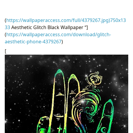
(
https://wallpaperaccess.com/full/4379267.jpg)750x13
33
Aesthetic Glitch Black Wallpaper “]
(
https://wallpaperaccess.com/download/glitch-
aesthetic-phone-4379267
)
[