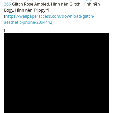
366
Glitch Rose Amoled. Hình nền Glitch, Hình nền
Edgy, Hình nền Trippy “]
(
https://wallpaperaccess.com/download/glitch-
aesthetic-phone-2394442
)
[