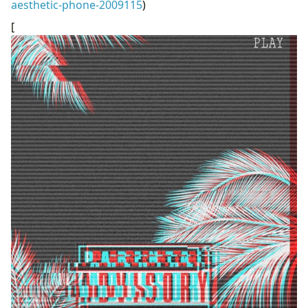
aesthetic-phone-2009115
)
[