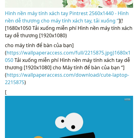
Hình nền máy tính xách tay Pintrest 2560x1440 - Hình
nền dễ thương cho máy tính xách tay, tải xuống “
](!
[1680x1050 Tải xuống miễn phí Hình nền máy tính xách
tay dễ thương [1920x1080)
cho máy tính để bàn của bạn]
(
https://wallpaperaccess.com/full/2215875.jpg)1680x1
050
Tải xuống miễn phí Hình nền máy tính xách tay dễ
thương [1920x1080] cho Máy tính để bàn của bạn “]
(
https://wallpaperaccess.com/download/cute-laptop-
2215875
)
[