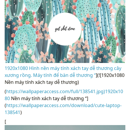
1920x1080 Hình nền máy tính xách tay dễ thương cây
xương rồng. Máy tính để bàn dễ thương “
](![1920x1080
Nền máy tính xách tay dễ thương)
(
https://wallpaperaccess.com/full/138541.jpg)1920x10
80
Nền máy tính xách tay dễ thương “]
(
https://wallpaperaccess.com/download/cute-laptop-
138541
)
[