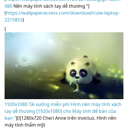
080
Nền máy tính xách tay dễ thương “]
(
https://wallpaperaccess.com/download/cute-laptop-
2215853
)
[
1920x1080 Tải xuống miễn phí Hình nền máy tính xách
tay dễ thương [1920x1080] cho Máy tính để bàn của
bạn “
](![1280x720 Cheri Anne trên invictus. Hình nền
máy tính thẩm mỹ)