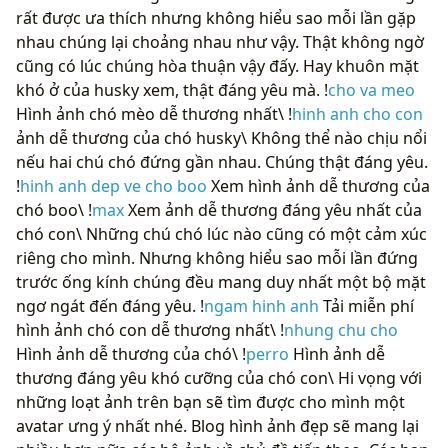
rất được ưa thích nhưng không hiểu sao mỗi lần gặp
nhau chúng lại choảng nhau như vậy. Thật không ngờ
cũng có lúc chúng hòa thuận vậy đấy. Hay khuôn mặt
khó ở của husky xem, thật đáng yêu mà. !
cho va meo
Hình ảnh chó mèo dễ thương nhất\ !
hinh anh cho con
ảnh dễ thương của chó husky\ Không thể nào chịu nổi
nếu hai chú chó đứng gần nhau. Chúng thật đáng yêu.
!
hinh anh dep ve cho boo
Xem hình ảnh dễ thương của
chó boo\ !
max
Xem ảnh dễ thương đáng yêu nhất của
chó con\ Những chú chó lúc nào cũng có một cảm xúc
riêng cho mình. Nhưng không hiểu sao mỗi lần đứng
trước ống kính chúng đều mang duy nhất một bộ mặt
ngơ ngát đến đáng yêu. !
ngam hinh anh
Tải miễn phí
hình ảnh chó con dễ thương nhất\ !
nhung chu cho
Hình ảnh dễ thương của chó\ !
perro
Hình ảnh dễ
thương đáng yêu khó cưỡng của chó con\ Hi vọng với
những loạt ảnh trên bạn sẽ tìm được cho mình một
avatar ưng ý nhất nhé. Blog hình ảnh đẹp sẽ mang lại