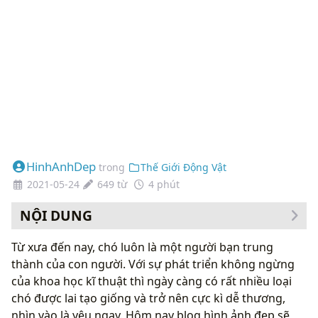
HinhAnhDep
trong
Thế Giới Động Vật
2021-05-24
649 từ
4 phút
NỘI DUNG
Top những hình ảnh chó con đẹp một cách không ngờ
Từ xưa đến nay, chó luôn là một người bạn trung
thành của con người. Với sự phát triển không ngừng
của khoa học kĩ thuật thì ngày càng có rất nhiều loại
chó được lai tạo giống và trở nên cực kì dễ thương,
nhìn vào là yêu ngay. Hôm nay blog hình ảnh đẹp sẽ