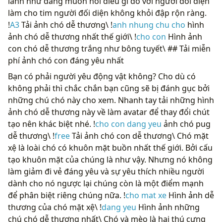
lanh như đang muốn nói điều gì đó với người đối diện
làm cho tim người đối diện không khỏi đập rộn ràng.
!
A3
Tải ảnh chó dễ thương\ !
anh nhung chu cho
hình
ảnh chó dễ thương nhất thế giới\ !
cho con
Hình ảnh
con chó dễ thương trắng như bông tuyết\ ## Tải miễn
phí ảnh chó con đáng yêu nhất
Bạn có phải người yêu động vật không? Cho dù có
không phải thì chắc chắn bạn cũng sẽ bị đánh gục bởi
những chú chó này cho xem. Nhanh tay tải những hình
ảnh chó dễ thương này về làm avatar để thay đổi chút
tạo nên khác biệt nhé. !
cho con dang yeu
ảnh chó pug
dễ thương\ !
free
Tải ảnh chó con dễ thương\ Chó mặt
xệ là loài chó có khuôn mặt buồn nhất thế giới. Bởi cấu
tạo khuôn mặt của chúng là như vậy. Nhưng nó không
làm giảm đi vẻ đáng yêu và sự yêu thích nhiều người
dành cho nó ngược lại chúng còn là một điểm mạnh
để phân biệt riêng chúng nữa. !
cho mat xe
Hình ảnh dễ
thương của chó mặt xệ\ !
dang yeu
Hình ảnh những
chú chó dễ thương nhất\ Chó và mèo là hai thú cưng