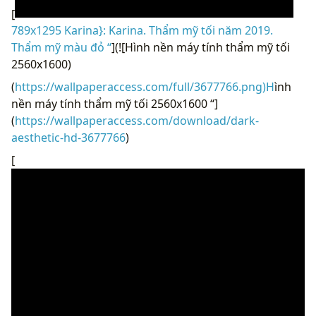
[
789x1295 Karina}: Karina. Thẩm mỹ tối năm 2019.
Thẩm mỹ màu đỏ “
](![Hình nền máy tính thẩm mỹ tối
2560x1600)
(
https://wallpaperaccess.com/full/3677766.png)H
ình
nền máy tính thẩm mỹ tối 2560x1600 “]
(
https://wallpaperaccess.com/download/dark-
aesthetic-hd-3677766
)
[