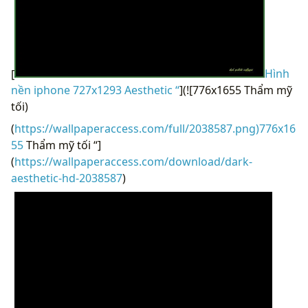
[
Hình
nền iphone 727x1293 Aesthetic “
](![776x1655 Thẩm mỹ
tối)
(
https://wallpaperaccess.com/full/2038587.png)776x16
55
Thẩm mỹ tối “]
(
https://wallpaperaccess.com/download/dark-
aesthetic-hd-2038587
)