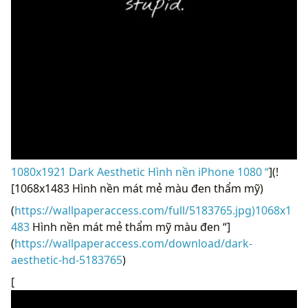
1080x1921 Dark Aesthetic Hình nền iPhone 1080 “
](!
[1068x1483 Hình nền mát mẻ màu đen thẩm mỹ)
(
https://wallpaperaccess.com/full/5183765.jpg)1068x1
483
Hình nền mát mẻ thẩm mỹ màu đen “]
(
https://wallpaperaccess.com/download/dark-
aesthetic-hd-5183765
)
[