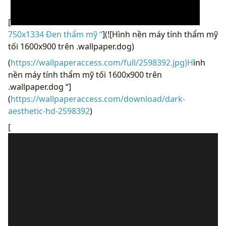
[
750x1334 Đen thẩm mỹ “
](![Hình nền máy tính thẩm mỹ
tối 1600x900 trên .wallpaper.dog)
(
https://wallpaperaccess.com/full/2598392.jpg)H
ình
nền máy tính thẩm mỹ tối 1600x900 trên
.wallpaper.dog “]
(
https://wallpaperaccess.com/download/dark-
aesthetic-hd-2598392
)
[