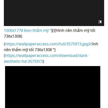
1000x1778 Đen thẩm mỹ “
](![Hình nền thẩm mỹ tối
736x1308)
(
https://wallpaperaccess.com/full/3575973.jpg)H
ình
nền thẩm mỹ tối 736x1308 “]
(
https://wallpaperaccess.com/download/dark-
aesthetic-hd-3575973
)