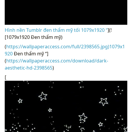
Hình nền Tumblr đen thẩm mỹ tối 1079x1920 “
](!
[1079x1920 Đen thẩm mỹ)
(
https://wallpaperaccess.com/full/2398565.jpg)1079x1
920
Đen thẩm mỹ “]
(
https://wallpaperaccess.com/download/dark-
aesthetic-hd-2398565
)
[