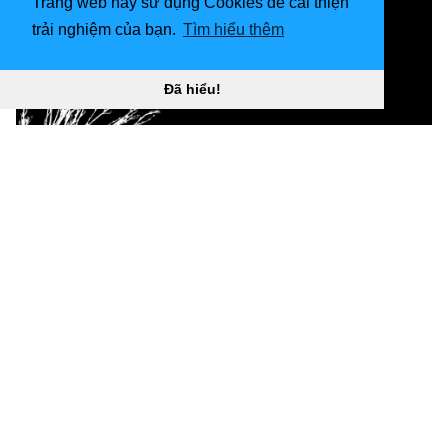
Trang web này sử dụng Cookies để cải thiện
trải nghiệm của bạn.
Tìm hiểu thêm
Đã hiểu!
1920x1080 Dark Aesthetic Wallpaper Máy tính
.teahub.io “
](![Hình nền thẩm mỹ tối 720x1280)
(
https://wallpaperaccess.com/full/5183788.jpg)H
ình
nền thẩm mỹ tối 720x1280 “]
(
https://wallpaperaccess.com/download/dark-
aesthetic-hd-5183788
)
[