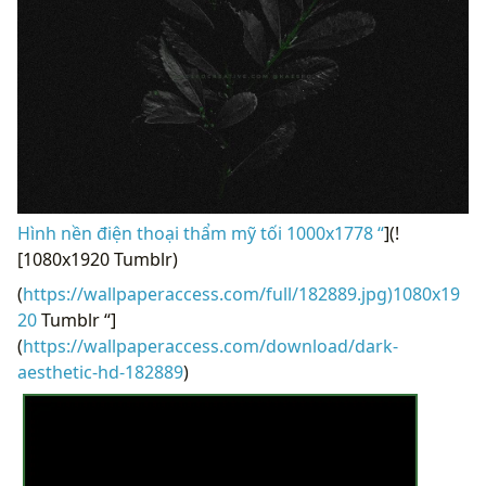
Hình nền điện thoại thẩm mỹ tối 1000x1778 “
](!
[1080x1920 Tumblr)
(
https://wallpaperaccess.com/full/182889.jpg)1080x19
20
Tumblr “]
(
https://wallpaperaccess.com/download/dark-
aesthetic-hd-182889
)