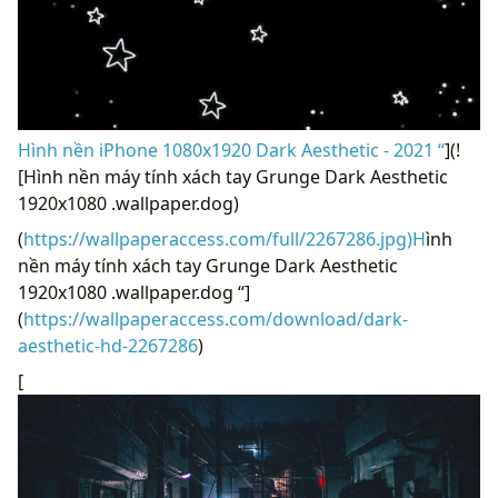
Hình nền iPhone 1080x1920 Dark Aesthetic - 2021 “
](!
[Hình nền máy tính xách tay Grunge Dark Aesthetic
1920x1080 .wallpaper.dog)
(
https://wallpaperaccess.com/full/2267286.jpg)H
ình
nền máy tính xách tay Grunge Dark Aesthetic
1920x1080 .wallpaper.dog “]
(
https://wallpaperaccess.com/download/dark-
aesthetic-hd-2267286
)
[