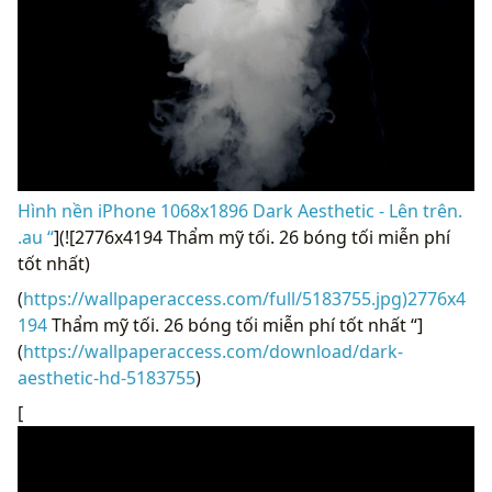
Hình nền iPhone 1068x1896 Dark Aesthetic - Lên trên.
.au “
](![2776x4194 Thẩm mỹ tối. 26 bóng tối miễn phí
tốt nhất)
(
https://wallpaperaccess.com/full/5183755.jpg)2776x4
194
Thẩm mỹ tối. 26 bóng tối miễn phí tốt nhất “]
(
https://wallpaperaccess.com/download/dark-
aesthetic-hd-5183755
)
[