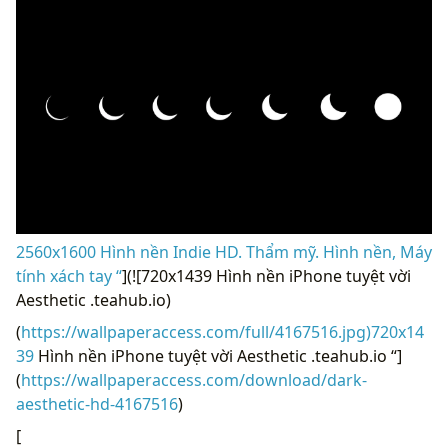
2560x1600 Hình nền Indie HD. Thẩm mỹ. Hình nền, Máy
tính xách tay “
](![720x1439 Hình nền iPhone tuyệt vời
Aesthetic .teahub.io)
(
https://wallpaperaccess.com/full/4167516.jpg)720x14
39
Hình nền iPhone tuyệt vời Aesthetic .teahub.io “]
(
https://wallpaperaccess.com/download/dark-
aesthetic-hd-4167516
)
[