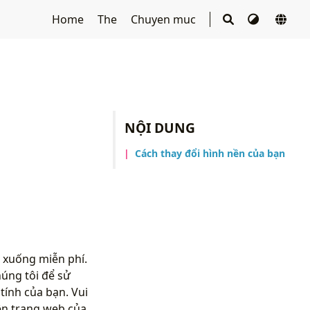
Home
The
Chuyen muc
NỘI DUNG
Cách thay đổi hình nền của bạn
 xuống miễn phí.
úng tôi để sử
ính của bạn. Vui
ên trang web của