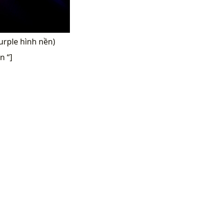
urple hình nền)
n “]