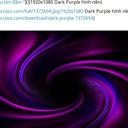
u tím đậm “
](![1920x1080 Dark Purple hình nền)
access.com/full/1372694.jpg)1920x1080
Dark Purple hình nề
raccess.com/download/dark-purple-1372694
)