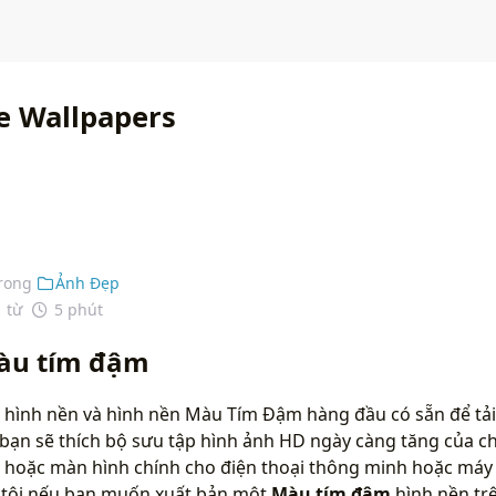
e Wallpapers
rong
Ảnh Đẹp
1 từ
5 phút
àu tím đậm
 hình nền và hình nền Màu Tím Đậm hàng đầu có sẵn để tải
bạn sẽ thích bộ sưu tập hình ảnh HD ngày càng tăng của ch
 hoặc màn hình chính cho điện thoại thông minh hoặc máy t
g tôi nếu bạn muốn xuất bản một
Màu tím đậm
hình nền tr