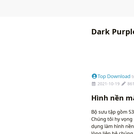
Dark Purpl
Top Download
t
2021-10-19
86
Hình nền m
Bộ sưu tập gồm 53
Chúng tôi hy vọng 
dụng làm hình nền
lòng liên hệ chún