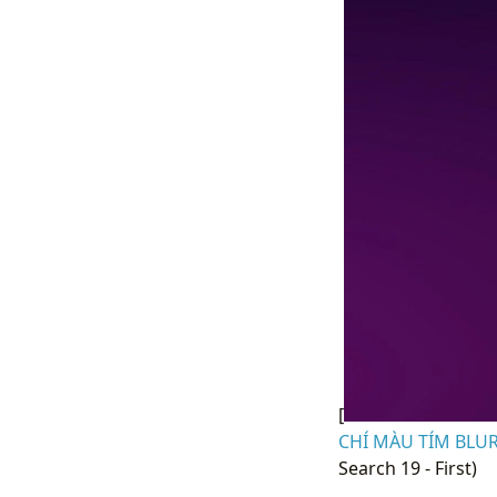
[
CHÍ MÀU TÍM BLUR 
Search 19 - First)