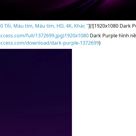
 Tối, Màu tím, Màu tím, HD, 4K, Khác “
](![1920x1080 Dark P
access.com/full/1372699.jpg)1920x1080
Dark Purple hình nề
raccess.com/download/dark-purple-1372699
)