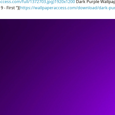
access.com/full/1372703.jpg)1920x1200
Dark Purple Wallpap
- First “](
https://wallpaperaccess.com/download/dark-pu