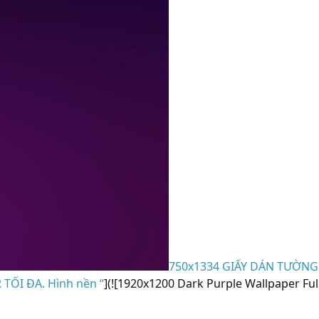
750x1334 GIẤY DÁN TƯỜNG
TỐI ĐA. Hình nền “
](![1920x1200 Dark Purple Wallpaper Fu