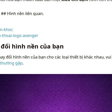
n
## Hình nền liên quan.
n-khoc
n-thoai-logo-avenger
 đổi hình nền của bạn
ay đổi hình nền của bạn cho các loại thiết bị khác nhau, vui
 thường gặp
.