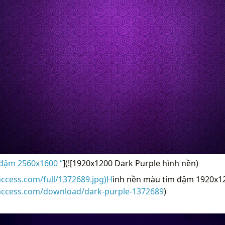
đậm 2560x1600 “
](![1920x1200 Dark Purple hình nền)
access.com/full/1372689.jpg)H
ình nền màu tím đậm 1920x12
raccess.com/download/dark-purple-1372689
)