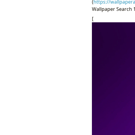
(
https://wallpaper
Wallpaper Search 19 
[