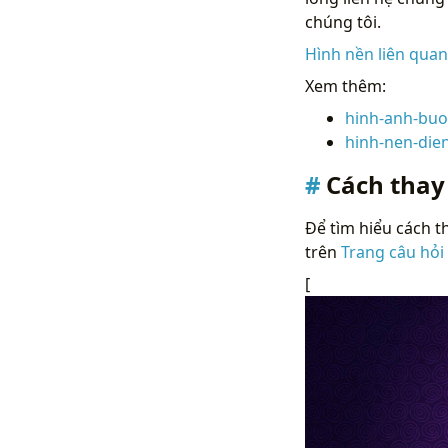
chúng tôi.
Hình nền liên qua
Xem thêm:
hinh-anh-buo
hinh-nen-die
Cách thay
Để tìm hiểu cách th
trên
Trang câu hỏi
[