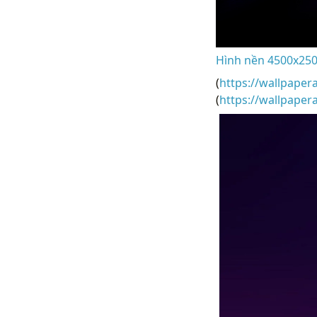
Hình nền 4500x2500
(
https://wallpaper
(
https://wallpape