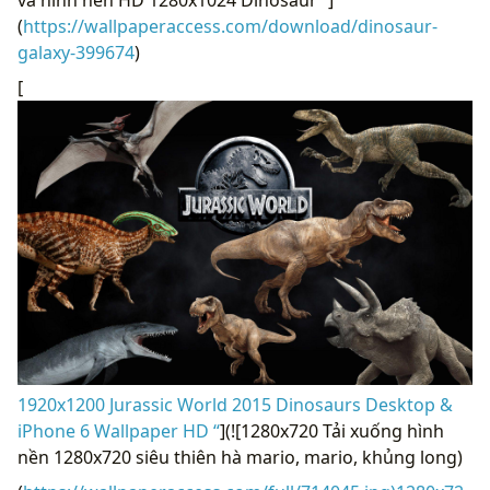
và hình nền HD 1280x1024 Dinosaur “]
(
https://wallpaperaccess.com/download/dinosaur-
galaxy-399674
)
[
1920x1200 Jurassic World 2015 Dinosaurs Desktop &
iPhone 6 Wallpaper HD “
](![1280x720 Tải xuống hình
nền 1280x720 siêu thiên hà mario, mario, khủng long)