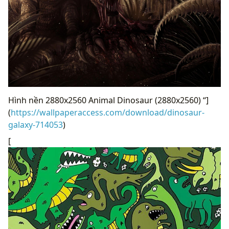
Hình nền 2880x2560 Animal Dinosaur (2880x2560) “]
(
https://wallpaperaccess.com/download/dinosaur-
galaxy-714053
)
[