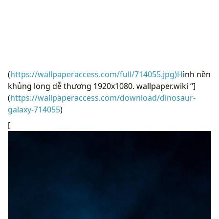
(
https://wallpaperaccess.com/full/714055.jpg)H
ình nền
khủng long dễ thương 1920x1080. wallpaper.wiki “]
(
https://wallpaperaccess.com/download/dinosaur-
galaxy-714055
)
[