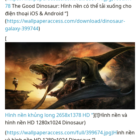
78
The Good Dinosaur: Hình nền có thể tải xuống cho
điện thoại iOS & Android “]
(
https://wallpaperaccess.com/download/dinosaur-
galaxy-399744
)
[
Hình nền khủng long 2658x1378 HD “
](![Hình nền và
hình nền HD 1280x1024 Dinosaur)
(
https://wallpaperaccess.com/full/399674.jpg)H
ình nền