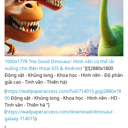
1000x1778 The Good Dinosaur: Hình nền có thể tải
xuống cho điện thoại iOS & Android “
](![2880x1800
Động vật - Khủng long - Khoa học - Hình nền - Độ phân
giải cao - Tinh vân - Thiên hà)
(
https://wallpaperaccess.com/full/714015.jpg)2880x18
00
Động vật - Khủng long - Khoa học - Hình nền - HD -
Tinh vân - Thiên hà “]
(
https://wallpaperaccess.com/download/dinosaur-
galaxy-714015
)
[