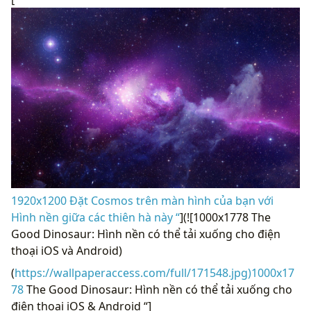
1920x1200 Đặt Cosmos trên màn hình của bạn với
Hình nền giữa các thiên hà này “
](![1000x1778 The
Good Dinosaur: Hình nền có thể tải xuống cho điện
thoại iOS và Android)
(
https://wallpaperaccess.com/full/171548.jpg)1000x17
78
The Good Dinosaur: Hình nền có thể tải xuống cho
điện thoại iOS & Android “]