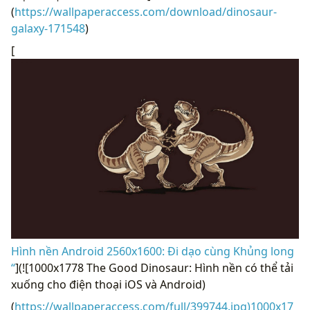
(
https://wallpaperaccess.com/download/dinosaur-
galaxy-171548
)
[
Hình nền Android 2560x1600: Đi dạo cùng Khủng long
“
](![1000x1778 The Good Dinosaur: Hình nền có thể tải
xuống cho điện thoại iOS và Android)
(
https://wallpaperaccess.com/full/399744.jpg)1000x17