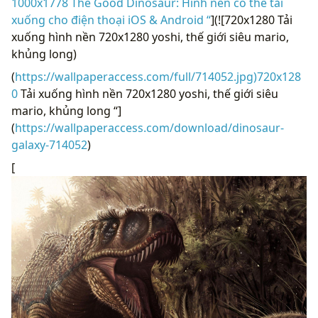
1000x1778 The Good Dinosaur: Hình nền có thể tải
xuống cho điện thoại iOS & Android “
](![720x1280 Tải
xuống hình nền 720x1280 yoshi, thế giới siêu mario,
khủng long)
(
https://wallpaperaccess.com/full/714052.jpg)720x128
0
Tải xuống hình nền 720x1280 yoshi, thế giới siêu
mario, khủng long “]
(
https://wallpaperaccess.com/download/dinosaur-
galaxy-714052
)
[