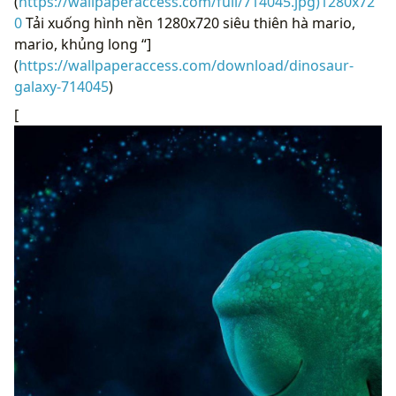
(
https://wallpaperaccess.com/full/714045.jpg)1280x72
0
Tải xuống hình nền 1280x720 siêu thiên hà mario,
mario, khủng long “]
(
https://wallpaperaccess.com/download/dinosaur-
galaxy-714045
)
[