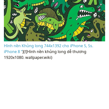
Hình nền Khủng long 744x1392 cho iPhone 5, 5s.
iPhone 8 “
](![Hình nền khủng long dễ thương
1920x1080. wallpaper.wiki)