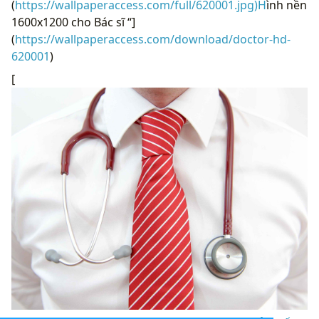
(
https://wallpaperaccess.com/full/620001.jpg)H
ình nền
1600x1200 cho Bác sĩ “]
(
https://wallpaperaccess.com/download/doctor-hd-
620001
)
[