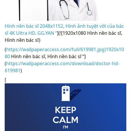
Hình nền bác sĩ 2048x1152, Hình ảnh tuyệt vời của bác
sĩ 4K Ultra HD. GG.YAN “
](![1920x1080 Hình nền bác sĩ,
Hình nền bác sĩ)
(
https://wallpaperaccess.com/full/619981.jpg)1920x10
80
Hình nền bác sĩ, Hình nền bác sĩ “]
(
https://wallpaperaccess.com/download/doctor-hd-
619981
)
[