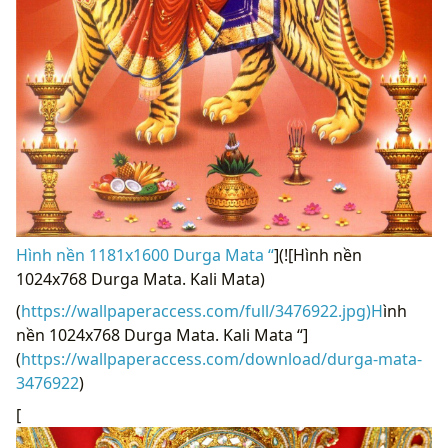
Hình nền 1181x1600 Durga Mata “
](![Hình nền
1024x768 Durga Mata. Kali Mata)
(
https://wallpaperaccess.com/full/3476922.jpg)H
ình
nền 1024x768 Durga Mata. Kali Mata “]
(
https://wallpaperaccess.com/download/durga-mata-
3476922
)
[