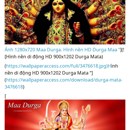
Ảnh 1280x720 Maa Durga. Hình nền HD Durga Maa “
](!
[Hình nền di động HD 900x1202 Durga Mata)
(
https://wallpaperaccess.com/full/3476618.jpg)H
ình
nền di động HD 900x1202 Durga Mata “]
(
https://wallpaperaccess.com/download/durga-mata-
3476618
)
[