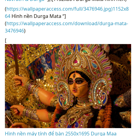
(
https://wallpaperaccess.com/full/3476946.jpg)1152x8
64
Hình nền Durga Mata “]
(
https://wallpaperaccess.com/download/durga-mata-
3476946
)
[
Hình nền máy tính để bàn 2550x1695 Durga Maa