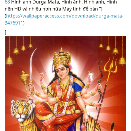
68
Hình ảnh Durga Mata, Hình ảnh, Hình ảnh, Hình
nền HD và nhiều hơn nữa Máy tính để bàn “]
(
https://wallpaperaccess.com/download/durga-mata-
3476911
)
[