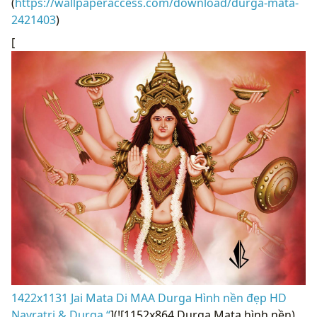
(
https://wallpaperaccess.com/download/durga-mata-
2421403
)
[
1422x1131 Jai Mata Di MAA Durga Hình nền đẹp HD
Navratri & Durga “
](![1152x864 Durga Mata hình nền)