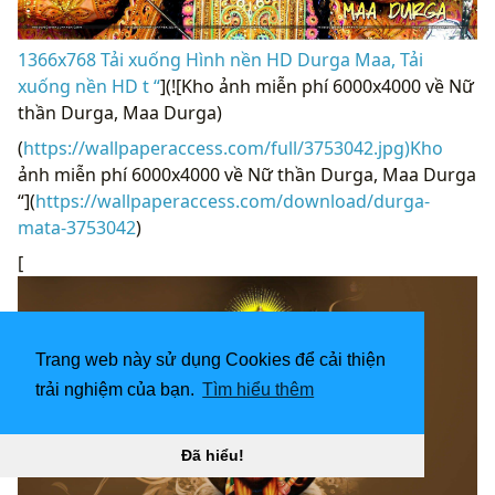
1366x768 Tải xuống Hình nền HD Durga Maa, Tải
xuống nền HD t “
](![Kho ảnh miễn phí 6000x4000 về Nữ
thần Durga, Maa Durga)
(
https://wallpaperaccess.com/full/3753042.jpg)Kho
ảnh miễn phí 6000x4000 về Nữ thần Durga, Maa Durga
“](
https://wallpaperaccess.com/download/durga-
mata-3753042
)
[
Trang web này sử dụng Cookies để cải thiện
trải nghiệm của bạn.
Tìm hiểu thêm
Đã hiểu!