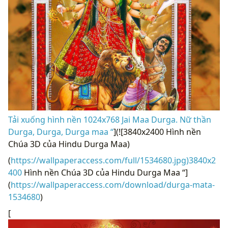
Tải xuống hình nền 1024x768 Jai Maa Durga. Nữ thần
Durga, Durga, Durga maa “
](![3840x2400 Hình nền
Chúa 3D của Hindu Durga Maa)
(
https://wallpaperaccess.com/full/1534680.jpg)3840x2
400
Hình nền Chúa 3D của Hindu Durga Maa “]
(
https://wallpaperaccess.com/download/durga-mata-
1534680
)
[