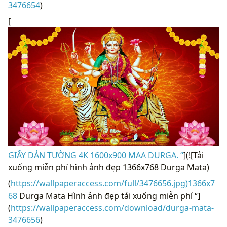
3476654
)
[
GIẤY DÁN TƯỜNG 4K 1600x900 MAA DURGA. “
](![Tải
xuống miễn phí hình ảnh đẹp 1366x768 Durga Mata)
(
https://wallpaperaccess.com/full/3476656.jpg)1366x7
68
Durga Mata Hình ảnh đẹp tải xuống miễn phí “]
(
https://wallpaperaccess.com/download/durga-mata-
3476656
)