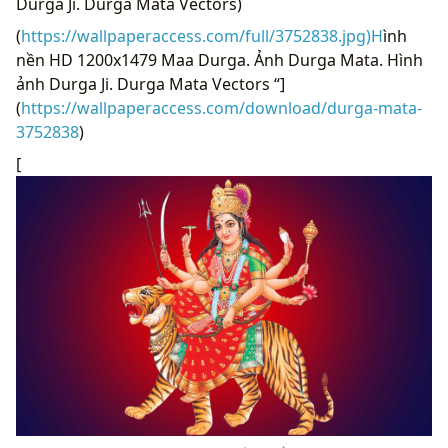
Durga Ji. Durga Mata Vectors)
(
https://wallpaperaccess.com/full/3752838.jpg)H
ình
nền HD 1200x1479 Maa Durga. Ảnh Durga Mata. Hình
ảnh Durga Ji. Durga Mata Vectors “]
(
https://wallpaperaccess.com/download/durga-mata-
3752838
)
[