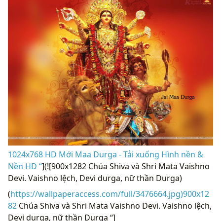
1024x768 HD Mới Maa Durga - Tải xuống Hình nền &
Nền HD “
](![900x1282 Chúa Shiva và Shri Mata Vaishno
Devi. Vaishno lệch, Devi durga, nữ thần Durga)
(
https://wallpaperaccess.com/full/3476664.jpg)900x12
82
Chúa Shiva và Shri Mata Vaishno Devi. Vaishno lệch,
Devi durga, nữ thần Durga “]