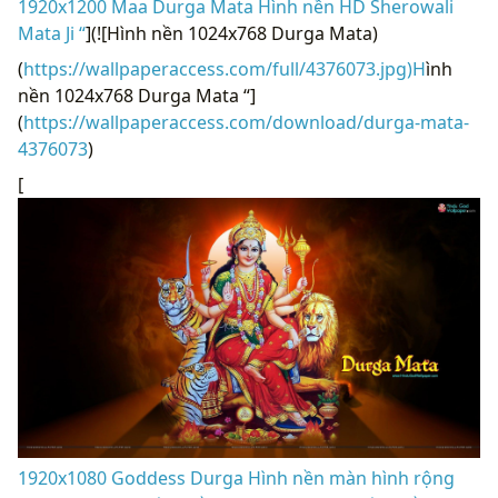
1920x1200 Maa Durga Mata Hình nền HD Sherowali
Mata Ji “
](![Hình nền 1024x768 Durga Mata)
(
https://wallpaperaccess.com/full/4376073.jpg)H
ình
nền 1024x768 Durga Mata “]
(
https://wallpaperaccess.com/download/durga-mata-
4376073
)
[
1920x1080 Goddess Durga Hình nền màn hình rộng