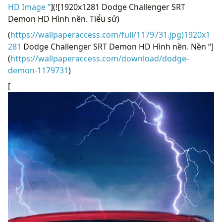
HD Image “
](![1920x1281 Dodge Challenger SRT
Demon HD Hình nền. Tiểu sử)
(
https://wallpaperaccess.com/full/1179731.jpg)1920x1
281
Dodge Challenger SRT Demon HD Hình nền. Nền “]
(
https://wallpaperaccess.com/download/dodge-
demon-1179731
)
[