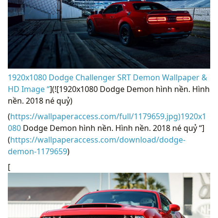
1920x1080 Dodge Challenger SRT Demon Wallpaper &
HD Image “
](![1920x1080 Dodge Demon hình nền. Hình
nền. 2018 né quỷ)
(
https://wallpaperaccess.com/full/1179659.jpg)1920x1
080
Dodge Demon hình nền. Hình nền. 2018 né quỷ “]
(
https://wallpaperaccess.com/download/dodge-
demon-1179659
)
[