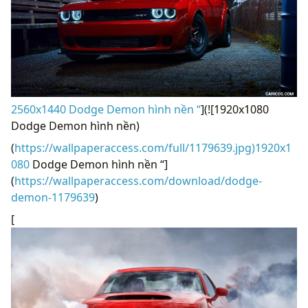
2560x1440 Dodge Demon hình nền “
](![1920x1080
Dodge Demon hình nền)
(
https://wallpaperaccess.com/full/1179639.jpg)1920x1
080
Dodge Demon hình nền “]
(
https://wallpaperaccess.com/download/dodge-
demon-1179639
)
[