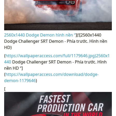
2560x1440 Dodge Demon hình nền “
](![2560x1440
Dodge Challenger SRT Demon - Phía trước. Hình nền
HD)
(
https://wallpaperaccess.com/full/1179646.jpg)2560x1
440
Dodge Challenger SRT Demon - Phía trước. Hình
nền HD “]
(
https://wallpaperaccess.com/download/dodge-
demon-1179646
)
[