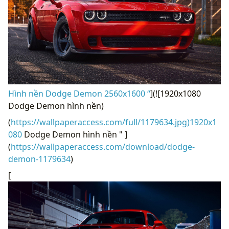
Hình nền Dodge Demon 2560x1600 “
](![1920x1080
Dodge Demon hình nền)
(
https://wallpaperaccess.com/full/1179634.jpg)1920x1
080
Dodge Demon hình nền " ]
(
https://wallpaperaccess.com/download/dodge-
demon-1179634
)
[