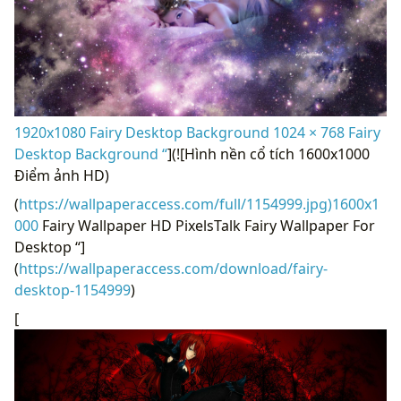
1920x1080 Fairy Desktop Background 1024 × 768 Fairy
Desktop Background “
](![Hình nền cổ tích 1600x1000
Điểm ảnh HD)
(
https://wallpaperaccess.com/full/1154999.jpg)1600x1
000
Fairy Wallpaper HD PixelsTalk Fairy Wallpaper For
Desktop “]
(
https://wallpaperaccess.com/download/fairy-
desktop-1154999
)
[