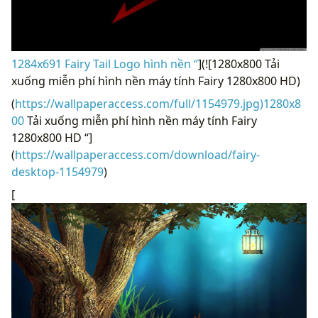
1284x691 Fairy Tail Logo hình nền “
](![1280x800 Tải
xuống miễn phí hình nền máy tính Fairy 1280x800 HD)
(
https://wallpaperaccess.com/full/1154979.jpg)1280x8
00
Tải xuống miễn phí hình nền máy tính Fairy
1280x800 HD “]
(
https://wallpaperaccess.com/download/fairy-
desktop-1154979
)
[