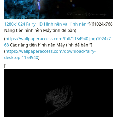
1280x1024 Fairy HD Hình nền và Hình nền “
](![1024x768
Nàng tiên hình nền Máy tính để bàn)
(
https://wallpaperaccess.com/full/1154940.jpg)1024x7
68
Các nàng tiên hình nền Máy tính để bàn “]
(
https://wallpaperaccess.com/download/fairy-
desktop-1154940
)
[