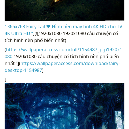
1366x768 Fairy Tail ❤ Hình nền máy tính 4K HD cho TV
4K Ultra HD “
](![1920x1080 1920x1080 câu chuyện cổ
tích hình nền phổ biến nhất)
(
https://wallpaperaccess.com/full/1154987.jpg)1920x1
080
1920x1080 câu chuyện cổ tích hình nền phổ biến
nhất “](
https://wallpaperaccess.com/download/fairy-
desktop-1154987
)
[