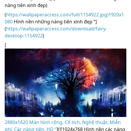
nàng tiên xinh đẹp)
(
https://wallpaperaccess.com/full/1154922.jpg)1920x1
080
Hình nền những nàng tiên xinh đẹp “]
(
https://wallpaperaccess.com/download/fairy-
desktop-1154922
)
[
2880x1620 Màn hình rộng, Cổ tích, Nghệ thuật, Miễn
phí, Các nàng tiên, HD “
](![1024x768 Hình nền các nàng