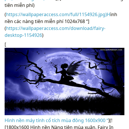
tiên miễn phí)
(
https://wallpaperaccess.com/full/1154926.jpg)H
ình
nền các nàng tiên miễn phí 1024x768 “]
(
https://wallpaperaccess.com/download/fairy-
desktop-1154926
)
[
Hình nền máy tính cổ tích mùa đông 1600x900 “
](!
[1800x1600 Hình nền Nàng tiên mùa xuân. Fairy In