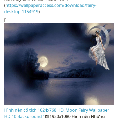
(
https://wallpaperaccess.com/download/fairy-
desktop-1154919
)
[
Hình nền cổ tích 1024x768 HD. Moon Fairy Wallpaper
HD 10 Background “
](![1920x1080 Hình nền Những