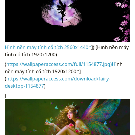
Hình nền máy tính cổ tích 2560x1440 “
](![Hình nền máy
tính cổ tích 1920x1200)
(
https://wallpaperaccess.com/full/1154877.jpg)H
ình
nền máy tính cổ tích 1920x1200 “]
(
https://wallpaperaccess.com/download/fairy-
desktop-1154877
)
[