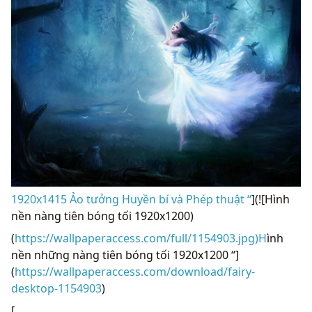
1920x1415 Ảo tưởng Huyền bí và Phép thuật “
](![Hình
nền nàng tiên bóng tối 1920x1200)
(
https://wallpaperaccess.com/full/1154903.jpg)H
ình
nền những nàng tiên bóng tối 1920x1200 “]
(
https://wallpaperaccess.com/download/fairy-
desktop-1154903
)
[