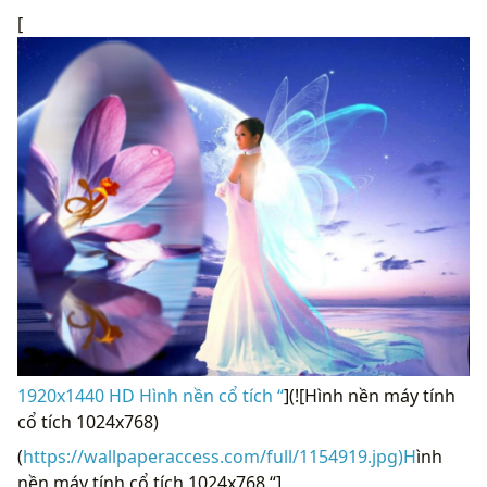
[
1920x1440 HD Hình nền cổ tích “
](![Hình nền máy tính
cổ tích 1024x768)
(
https://wallpaperaccess.com/full/1154919.jpg)H
ình
nền máy tính cổ tích 1024x768 “]