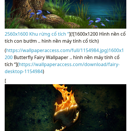
2560x1600 Khu rừng cổ tích “
](![1600x1200 Hình nền cổ
tích con bướm .. hình nền máy tính cổ tích)
(
https://wallpaperaccess.com/full/1154984.jpg)1600x1
200
Butterfly Fairy Wallpaper .. hình nền máy tính cổ
tích “](
https://wallpaperaccess.com/download/fairy-
desktop-1154984
)
[