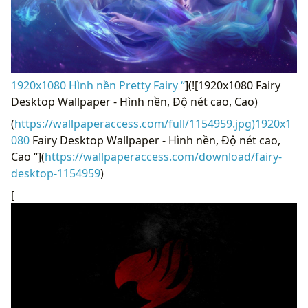
1920x1080 Hình nền Pretty Fairy “
](![1920x1080 Fairy
Desktop Wallpaper - Hình nền, Độ nét cao, Cao)
(
https://wallpaperaccess.com/full/1154959.jpg)1920x1
080
Fairy Desktop Wallpaper - Hình nền, Độ nét cao,
Cao “](
https://wallpaperaccess.com/download/fairy-
desktop-1154959
)
[