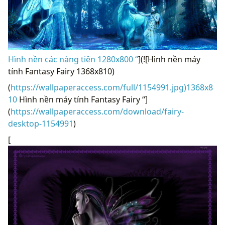
Hình nền các nàng tiên 1280x800 “
](![Hình nền máy
tính Fantasy Fairy 1368x810)
(
https://wallpaperaccess.com/full/1154991.jpg)1368x8
10
Hình nền máy tính Fantasy Fairy “]
(
https://wallpaperaccess.com/download/fairy-
desktop-1154991
)
[