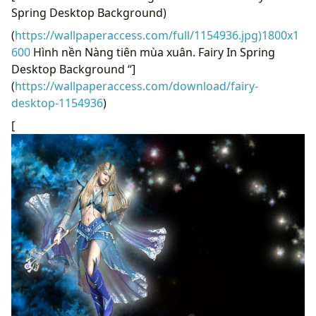
Spring Desktop Background)
(
https://wallpaperaccess.com/full/1154936.jpg)1800x1
600
Hình nền Nàng tiên mùa xuân. Fairy In Spring
Desktop Background “]
(
https://wallpaperaccess.com/download/fairy-
desktop-1154936
)
[