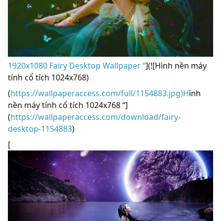
1920x1080 Fairy Desktop Wallpaper “
](![Hình nền máy
tính cổ tích 1024x768)
(
https://wallpaperaccess.com/full/1154883.jpg)H
ình
nền máy tính cổ tích 1024x768 “]
(
https://wallpaperaccess.com/download/fairy-
desktop-1154883
)
[