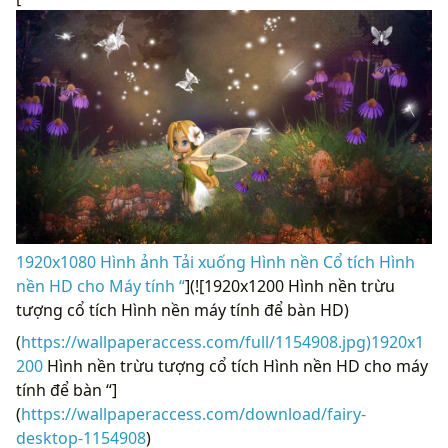
1920x1080 Hình ảnh Tải xuống Hình nền Cổ tích Hình
nền HD cho Máy tính “
](![1920x1200 Hình nền trừu
tượng cổ tích Hình nền máy tính để bàn HD)
(
https://wallpaperaccess.com/full/1154908.jpg)1920x1
200
Hình nền trừu tượng cổ tích Hình nền HD cho máy
tính để bàn “]
(
https://wallpaperaccess.com/download/fairy-
desktop-1154908
)