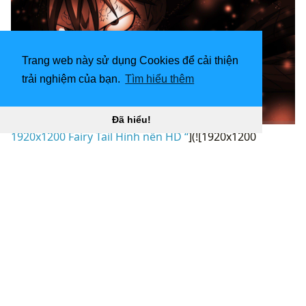
Trang web này sử dụng Cookies để cải thiện
trải nghiệm của bạn.
Tìm hiểu thêm
Đã hiểu!
1920x1200 Fairy Tail Hình nền HD “
](![1920x1200
Mystogan (Fairy Tail) hình nền HD cho nền máy tính để
bàn)
(
https://wallpaperaccess.com/full/1155018.jpg)1920x1
200
Mystogan (Fairy Tail) hình nền HD cho nền máy
tính “](
https://wallpaperaccess.com/download/fairy-
desktop-1155018
)
[