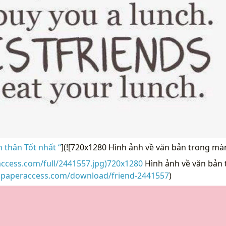
 thân Tốt nhất “
](![720x1280 Hình ảnh về văn bản trong mà
access.com/full/2441557.jpg)720x1280
Hình ảnh về văn bản 
llpaperaccess.com/download/friend-2441557
)