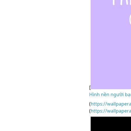
[
Hình nền người bạn
(
https://wallpaper
(
https://wallpape