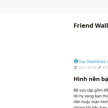
Friend Wal
Top Download
t
2021-10-29
97
Hình nền b
Bộ sưu tập gồm 49
tôi hy vọng bạn th
nền hoặc màn hình 
chúng tôi nếu bạ