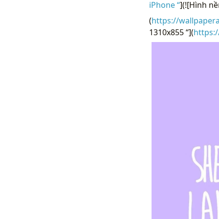
iPhone “
](![Hình n
(
https://wallpaper
1310x855 “](
https: