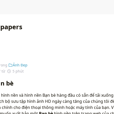
lpapers
rong
Ảnh Đẹp
7 từ
5 phút
ạn bè
 hình nền và hình nền Bạn bè hàng đầu có sẵn để tải xuống
ích bộ sưu tập hình ảnh HD ngày càng tăng của chúng tôi đ
chính cho điện thoại thông minh hoặc máy tính của bạn. Vu
n muốn xuất bản một
Bạn bè
hình nền trên trang web của ch