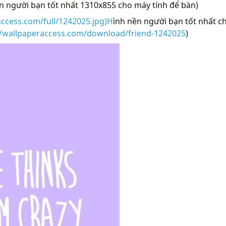
ền người bạn tốt nhất 1310x855 cho máy tính để bàn)
access.com/full/1242025.jpg)H
ình nền người bạn tốt nhất c
//wallpaperaccess.com/download/friend-1242025
)