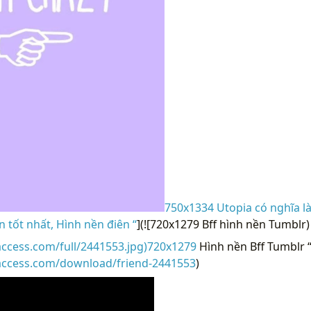
750x1334 Utopia có nghĩa là
 tốt nhất, Hình nền điên “
](![720x1279 Bff hình nền Tumblr)
access.com/full/2441553.jpg)720x1279
Hình nền Bff Tumblr “
raccess.com/download/friend-2441553
)