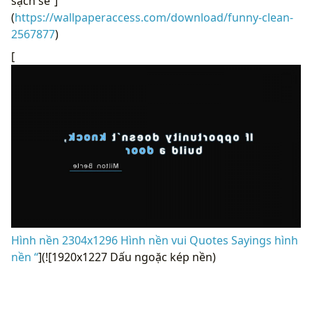
sạch sẽ”]
(
https://wallpaperaccess.com/download/funny-clean-
2567877
)
[
Hình nền 2304x1296 Hình nền vui Quotes Sayings hình
nền “
](![1920x1227 Dấu ngoặc kép nền)