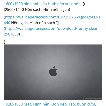
1600x1000 hình ảnh của Hình nền vui nhộn “
](!
[2560x1440 Nền sạch. Hình nền sạch)
(
https://wallpaperaccess.com/full/2567650.jpg)2560x1
440
Nền sạch. Hình nền sạch “]
(
https://wallpaperaccess.com/download/funny-clean-
2567650
)
[
1920x1080 Mac, Hình nền, Dọn dẹp, Táo, buồn cười,