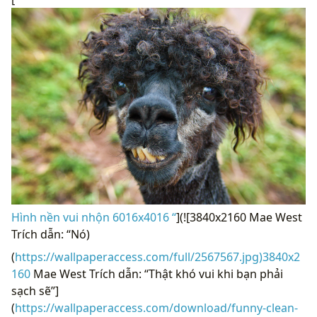
Hình nền vui nhộn 6016x4016 “
](![3840x2160 Mae West
Trích dẫn: “Nó)
(
https://wallpaperaccess.com/full/2567567.jpg)3840x2
160
Mae West Trích dẫn: “Thật khó vui khi bạn phải
sạch sẽ”]
(
https://wallpaperaccess.com/download/funny-clean-