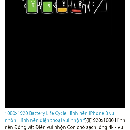
1080x1920 Battery Life Cycle Hình nền iPhone 8 vui
nhộn. Hình nền điện thoại vui nhộn “
](![1920x1080 Hình
nền Động vật Điên vui nhộn Con chó sạch lông 4k - Vui