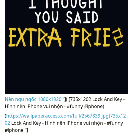
Nền ngu ngốc 1080x1920 “
](![735x1202 Lock And Key -
Hình nền iPhone vui nhộn - #funny #iphone)
(
https://wallpaperaccess.com/full/2567839.jpg)735x12
02
Lock And Key - Hình nền iPhone vui nhộn - #funny
#iphone “]