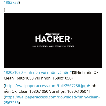
1983733
)
[
1920x1080 Hình nền vui nhộn và nền “
](![Hình nền Oxi
Clean 1680x1050 Vui nhộn. 1680x1050)
(
https://wallpaperaccess.com/full/2567256.jpg)H
ình
nền Oxi Clean 1680x1050 Vui nhộn. 1680x1050 “]
(
https://wallpaperaccess.com/download/funny-clean-
2567256
)