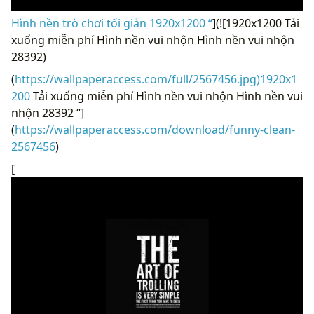
Hình nền trò chơi tối giản 1920x1200 “
](![1920x1200 Tải
xuống miễn phí Hình nền vui nhộn Hình nền vui nhộn
28392)
(
https://wallpaperaccess.com/full/2567456.jpg)1920x1
200
Tải xuống miễn phí Hình nền vui nhộn Hình nền vui
nhộn 28392 “]
(
https://wallpaperaccess.com/download/funny-clean-
2567456
)
[