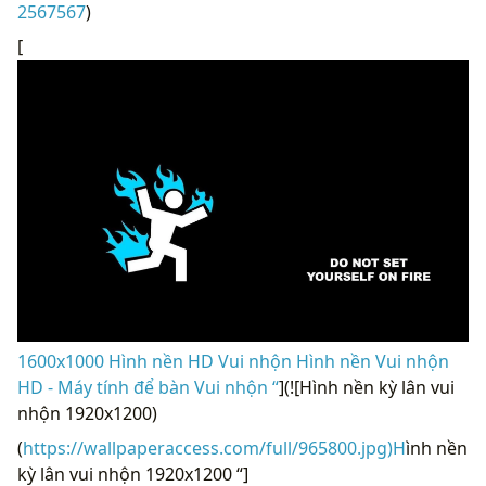
2567567
)
[
1600x1000 Hình nền HD Vui nhộn Hình nền Vui nhộn
HD - Máy tính để bàn Vui nhộn “
](![Hình nền kỳ lân vui
nhộn 1920x1200)
(
https://wallpaperaccess.com/full/965800.jpg)H
ình nền
kỳ lân vui nhộn 1920x1200 “]