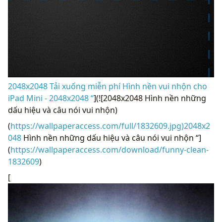
2048x2048 Tải xuống miễn phí Hình nền vui nhộn cho
iPad Mini - 2048x2048 “
](![2048x2048 Hình nền những
dấu hiệu và câu nói vui nhộn)
(
https://wallpaperaccess.com/full/1832609.jpg)2048x2
048
Hình nền những dấu hiệu và câu nói vui nhộn “]
(
https://wallpaperaccess.com/download/funny-clean-
1832609
)
[