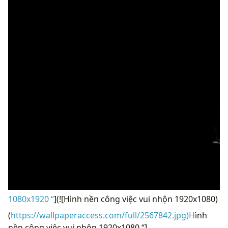
1080x1920 “
](![Hình nền công việc vui nhộn 1920x1080)
(
https://wallpaperaccess.com/full/2567842.jpg)H
ình
nền công việc vui nhộn 1920x1080 “]