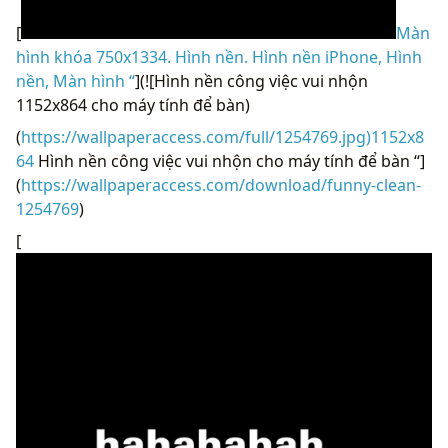
[
Màn
hình khóa 750x1334. Hình nền. Hình nền iPhone, Hình
nền, Màn hình “
](![Hình nền công việc vui nhộn
1152x864 cho máy tính để bàn)
(
https://wallpaperaccess.com/full/1254769.jpg)1152x8
64
Hình nền công việc vui nhộn cho máy tính để bàn “]
(
https://wallpaperaccess.com/download/funny-clean-
1254769
)
[