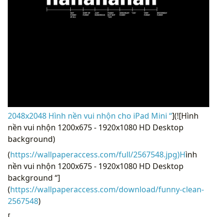
2048x2048 Hình nền vui nhộn cho iPad Mini “
](![Hình
nền vui nhộn 1200x675 - 1920x1080 HD Desktop
background)
(
https://wallpaperaccess.com/full/2567548.jpg)H
ình
nền vui nhộn 1200x675 - 1920x1080 HD Desktop
background “]
(
https://wallpaperaccess.com/download/funny-clean-
2567548
)
[