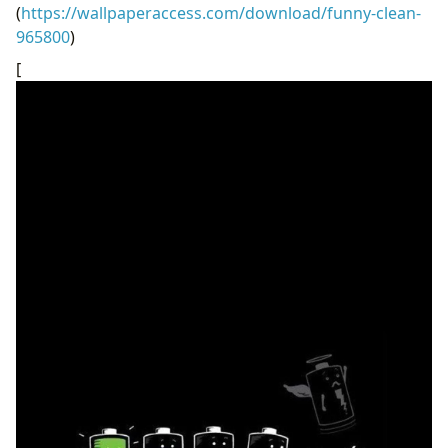
(
https://wallpaperaccess.com/download/funny-clean-
965800
)
[