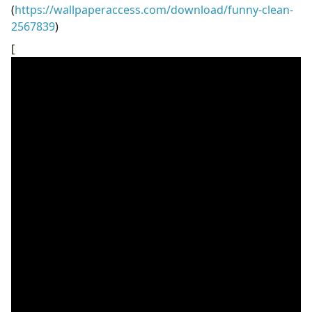
(
https://wallpaperaccess.com/download/funny-clean-
2567839
)
[