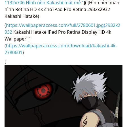
1132x706 Hình nền Kakashi mát mẻ “
](![Hình nền màn
hình Retina HD 4k cho iPad Pro Retina 2932x2932
Kakashi Hatake)
(
https://wallpaperaccess.com/full/2780601.jpg)2932x2
932
Kakashi Hatake iPad Pro Retina Display HD 4k
Wallpaper “]
(
https://wallpaperaccess.com/download/kakashi-4k-
2780601
)
[