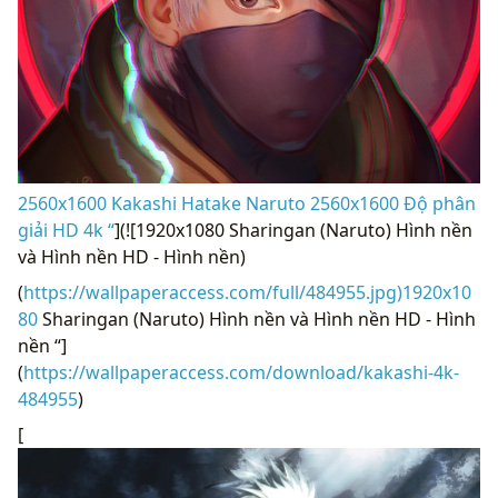
2560x1600 Kakashi Hatake Naruto 2560x1600 Độ phân
giải HD 4k “
](![1920x1080 Sharingan (Naruto) Hình nền
và Hình nền HD - Hình nền)
(
https://wallpaperaccess.com/full/484955.jpg)1920x10
80
Sharingan (Naruto) Hình nền và Hình nền HD - Hình
nền “]
(
https://wallpaperaccess.com/download/kakashi-4k-
484955
)
[