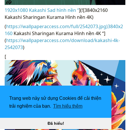
1920x1080 Kakashi Sad hình nền “
](![3840x2160
Kakashi Sharingan Kurama Hình nền 4K)
(
https://wallpaperaccess.com/full/2542073.jpg)3840x2
160
Kakashi Sharingan Kurama Hình nền 4K “]
(
https://wallpaperaccess.com/download/kakashi-4k-
2542073
)
[
Trang web này sử dụng Cookies để cải thiện
trải nghiệm của bạn.
Tìm hiểu thêm
Đã hiểu!