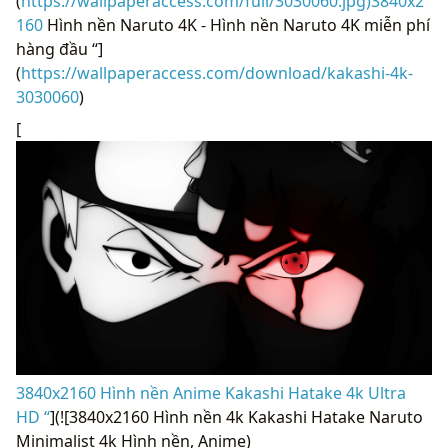
(
https://wallpaperaccess.com/full/3030060.jpg)3840x2
160
Hình nền Naruto 4K - Hình nền Naruto 4K miễn phí
hàng đầu “]
(
https://wallpaperaccess.com/download/kakashi-4k-
3030060
)
[
3840x2160 Hình nền Anime Kakashi Hatake 4k Ultra
HD “
](![3840x2160 Hình nền 4k Kakashi Hatake Naruto
Minimalist 4k Hình nền, Anime)