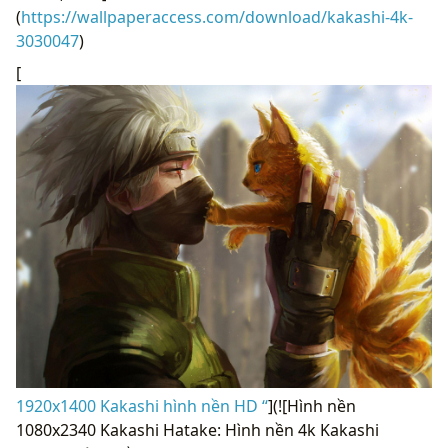
(
https://wallpaperaccess.com/download/kakashi-4k-
3030047
)
[
1920x1400 Kakashi hình nền HD “
](![Hình nền
1080x2340 Kakashi Hatake: Hình nền 4k Kakashi