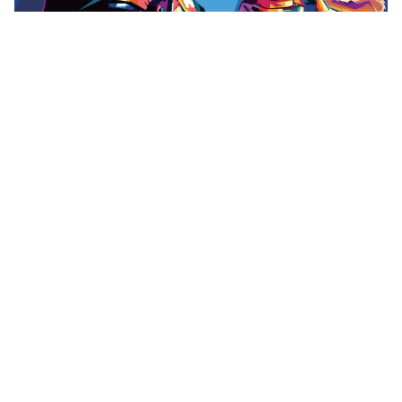
1332x850 Hình nền trừu tượng, Naruto, Naruto, Cáo,
Kakashi - Anime “
](![1134x750 Kakashi Hatake - Hình
nền Naruto. Hình nền HD, Nền HD)
(
https://wallpaperaccess.com/full/3030085.jpg)1134x7
50
Kakashi Hatake - Hình nền Naruto. Hình nền HD,
Nền HD “]
(
https://wallpaperaccess.com/download/kakashi-4k-
3030085
)
[