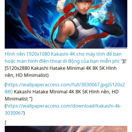
Hình nền 1920x1080 Kakashi 4K cho máy tính để bàn
hoặc màn hình điện thoại di động của bạn miễn phí “
](!
[5120x2880 Kakashi Hatake Minimal 4K 8K 5K Hình
nền, HD Minimalist)
(
https://wallpaperaccess.com/full/3030067.jpg)5120x2
880
Kakashi Hatake Minimal 4K 8K 5K Hình nền, HD
Minimalist “]
(
https://wallpaperaccess.com/download/kakashi-4k-
3030067
)
[