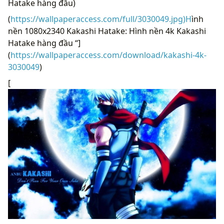
Hatake hàng đầu)
(
https://wallpaperaccess.com/full/3030049.jpg)H
ình
nền 1080x2340 Kakashi Hatake: Hình nền 4k Kakashi
Hatake hàng đầu “]
(
https://wallpaperaccess.com/download/kakashi-4k-
3030049
)
[