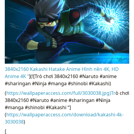
3840x2160 Kakashi Hatake Anime Hình nền 4K, HD
Anime 4K “
](![Trò chơi 3840x2160 #Naruto #anime
#sharingan #Ninja #manga #shinobi #Kakashi)
(
https://wallpaperaccess.com/full/3030038.jpg)Tr
ò chơi
3840x2160 #Naruto #anime #sharingan #Ninja
#manga #shinobi #Kakashi “]
(
https://wallpaperaccess.com/download/kakashi-4k-
3030038
)
[