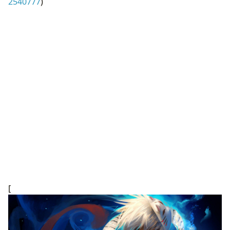
2540777
)
[