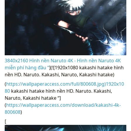
3840x2160 Hình nền Naruto 4K - Hình nền Naruto 4K
miễn phí hàng đầu “
](![1920x1080 kakashi hatake hình
nền HD. Naruto. Kakashi, Naruto, Kakashi hatake)
(
https://wallpaperaccess.com/full/800608.jpg)1920x10
80
kakashi hatake hình nền HD. Naruto. Kakashi,
Naruto, Kakashi hatake “]
(
https://wallpaperaccess.com/download/kakashi-4k-
800608
)
[