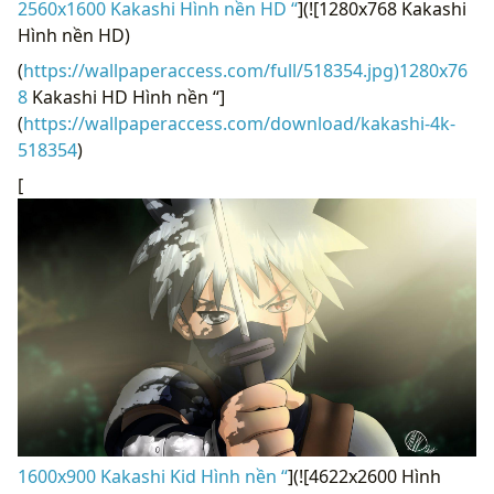
2560x1600 Kakashi Hình nền HD “
](![1280x768 Kakashi
Hình nền HD)
(
https://wallpaperaccess.com/full/518354.jpg)1280x76
8
Kakashi HD Hình nền “]
(
https://wallpaperaccess.com/download/kakashi-4k-
518354
)
[
1600x900 Kakashi Kid Hình nền “
](![4622x2600 Hình