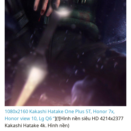
1080x2160 Kakashi Hatake One Plus 5T, Honor 7x,
Honor view 10, Lg Q6 “
](![Hình nền siêu HD 4214x2377
Kakashi Hatake 4k. Hình nền)