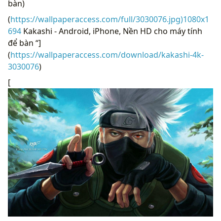
bàn)
(
https://wallpaperaccess.com/full/3030076.jpg)1080x1
694
Kakashi - Android, iPhone, Nền HD cho máy tính
để bàn “]
(
https://wallpaperaccess.com/download/kakashi-4k-
3030076
)
[