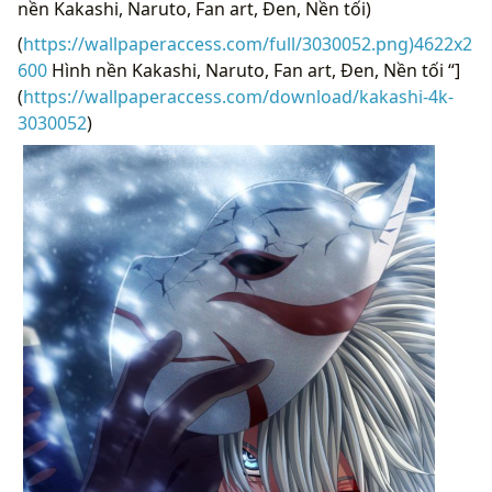
nền Kakashi, Naruto, Fan art, Đen, Nền tối)
(
https://wallpaperaccess.com/full/3030052.png)4622x2
600
Hình nền Kakashi, Naruto, Fan art, Đen, Nền tối “]
(
https://wallpaperaccess.com/download/kakashi-4k-
3030052
)