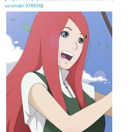
uzumaki-978856
)