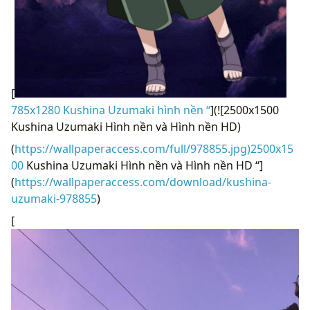
[
785x1280 Kushina Uzumaki hình nền “
](![2500x1500
Kushina Uzumaki Hình nền và Hình nền HD)
(
https://wallpaperaccess.com/full/978855.jpg)2500x15
00
Kushina Uzumaki Hình nền và Hình nền HD “]
(
https://wallpaperaccess.com/download/kushina-
uzumaki-978855
)
[