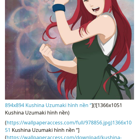
894x894 Kushina Uzumaki hình nền “
](![1366x1051
Kushina Uzumaki hình nền)
(
https://wallpaperaccess.com/full/978856.jpg)1366x10
51
Kushina Uzumaki hình nền “]
(
https://wallpaperaccess.com/download/kushina-