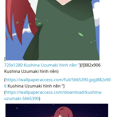
[
720x1280 Kushina Uzumaki hình nền “
](![882x906
Kushina Uzumaki hình nền)
(
https://wallpaperaccess.com/full/5665390.jpg)882x90
6
Kushina Uzumaki hình nền “]
(
https://wallpaperaccess.com/download/kushina-
uzumaki-5665390
)