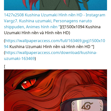
1427x2508 Kushina Uzumaki Hình nền HD - Instagram
Vargz7. Kushina uzumaki, Personagens naruto
shippuden, Animes hình nền “
](![1500x1094 Kushina
Uzumaki Hình nền và Hình nền HD)
(
https://wallpaperaccess.com/full/163469.jpg)1500x10
94
Kushina Uzumaki Hình nền và Hình nền HD “]
(
https://wallpaperaccess.com/download/kushina-
uzumaki-163469
)
[