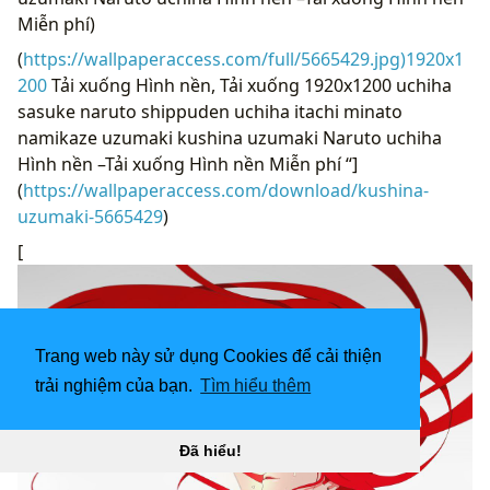
Miễn phí)
(
https://wallpaperaccess.com/full/5665429.jpg)1920x1
200
Tải xuống Hình nền, Tải xuống 1920x1200 uchiha
sasuke naruto shippuden uchiha itachi minato
namikaze uzumaki kushina uzumaki Naruto uchiha
Hình nền –Tải xuống Hình nền Miễn phí “]
(
https://wallpaperaccess.com/download/kushina-
uzumaki-5665429
)
[
Trang web này sử dụng Cookies để cải thiện
trải nghiệm của bạn.
Tìm hiểu thêm
Đã hiểu!