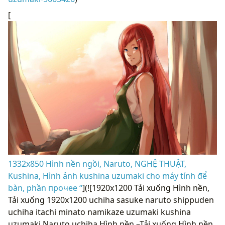
[
1332x850 Hình nền ngồi, Naruto, NGHỆ THUẬT,
Kushina, Hình ảnh kushina uzumaki cho máy tính để
bàn, phần прочее “
](![1920x1200 Tải xuống Hình nền,
Tải xuống 1920x1200 uchiha sasuke naruto shippuden
uchiha itachi minato namikaze uzumaki kushina
uzumaki Naruto uchiha Hình nền –Tải xuống Hình nền