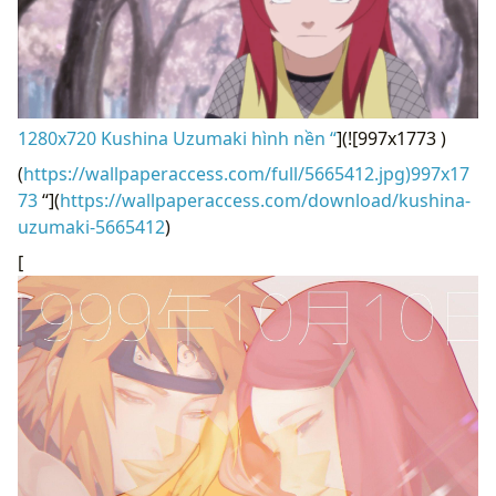
1280x720 Kushina Uzumaki hình nền “
](![997x1773 )
(
https://wallpaperaccess.com/full/5665412.jpg)997x17
73
“](
https://wallpaperaccess.com/download/kushina-
uzumaki-5665412
)
[