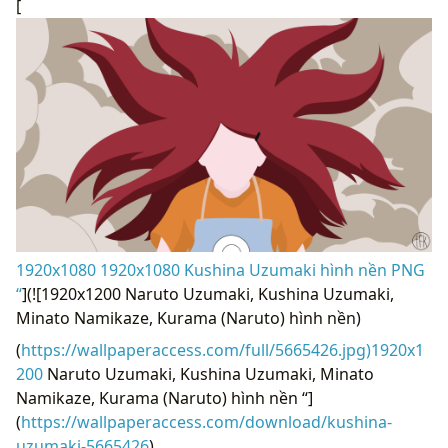
[
1920x1080 1920x1080 Kushina Uzumaki hình nền PNG
“
](![1920x1200 Naruto Uzumaki, Kushina Uzumaki,
Minato Namikaze, Kurama (Naruto) hình nền)
(
https://wallpaperaccess.com/full/5665426.jpg)1920x1
200
Naruto Uzumaki, Kushina Uzumaki, Minato
Namikaze, Kurama (Naruto) hình nền “]
(
https://wallpaperaccess.com/download/kushina-
uzumaki-5665426
)