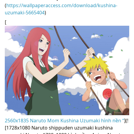
(
https://wallpaperaccess.com/download/kushina-
uzumaki-5665404
)
[
2560x1835 Naruto Mom Kushina Uzumaki hình nền “
](!
[1728x1080 Naruto shippuden uzumaki kushina