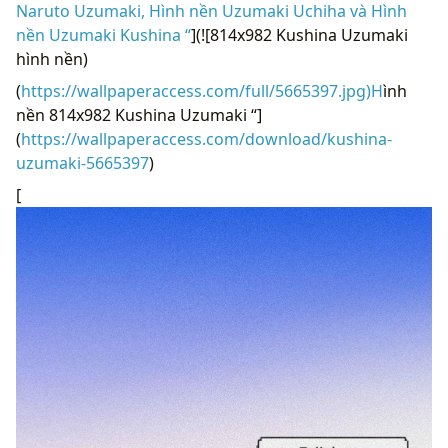
Naruto Uzumaki, Hình nền Uzumaki Uchiha và Hình
nền Uzumaki Kushina “
](![814x982 Kushina Uzumaki
hình nền)
(
https://wallpaperaccess.com/full/5665397.jpg)H
ình
nền 814x982 Kushina Uzumaki “]
(
https://wallpaperaccess.com/download/kushina-
uzumaki-5665397
)
[