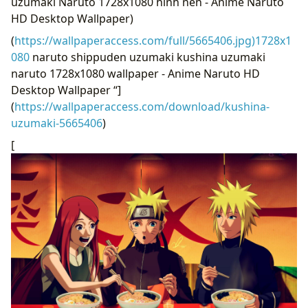
uzumaki Naruto 1728x1080 hình nền - Anime Naruto
HD Desktop Wallpaper)
(
https://wallpaperaccess.com/full/5665406.jpg)1728x1
080
naruto shippuden uzumaki kushina uzumaki
naruto 1728x1080 wallpaper - Anime Naruto HD
Desktop Wallpaper “]
(
https://wallpaperaccess.com/download/kushina-
uzumaki-5665406
)
[