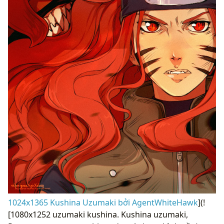
1024x1365 Kushina Uzumaki bởi AgentWhiteHawk
](!
[1080x1252 uzumaki kushina. Kushina uzumaki,