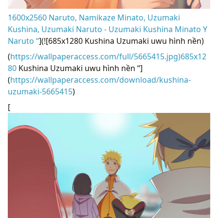
1600x2560 Naruto, Namikaze Minato, Uzumaki
Kushina, Uzumaki Naruto - Uzumaki Kushina Minato Y
Naruto “
](![685x1280 Kushina Uzumaki uwu hình nền)
(
https://wallpaperaccess.com/full/5665415.jpg)685x12
80
Kushina Uzumaki uwu hình nền “]
(
https://wallpaperaccess.com/download/kushina-
uzumaki-5665415
)
[