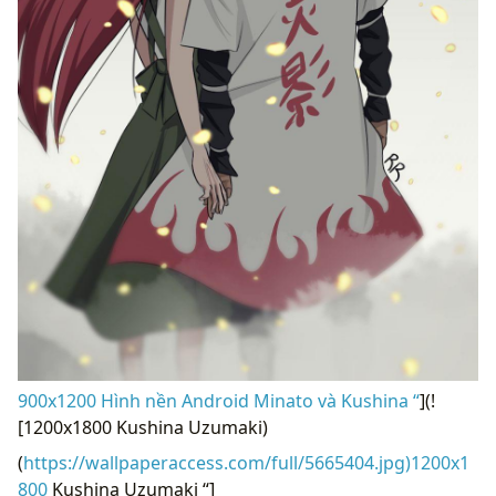
900x1200 Hình nền Android Minato và Kushina “
](!
[1200x1800 Kushina Uzumaki)
(
https://wallpaperaccess.com/full/5665404.jpg)1200x1
800
Kushina Uzumaki “]