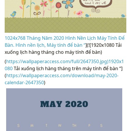
1024x768 Tháng Năm 2020 Hình Nền Lịch Máy Tính Để
Bàn. Hình nền lịch, Máy tính để bàn “
](![1920x1080 Tải
xuống lịch hàng tháng cho máy tính để bàn)
(
https://wallpaperaccess.com/full/2647350.jpg)1920x1
080
Tải xuống lịch hàng tháng trên máy tính để bàn “]
(
https://wallpaperaccess.com/download/may-2020-
calendar-2647350
)