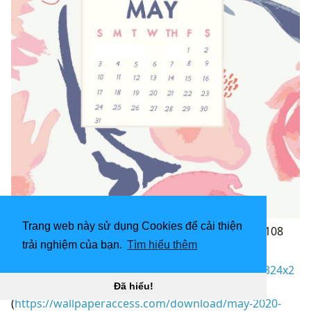
Trang web này sử dụng Cookies để cải thiện
879x994 Hình nền iPhone có thể 2020 “
](![2324x2108
trải nghiệm của bạn.
Tìm hiểu thêm
May 2020 Lịch hình nền)
(
https://wallpaperaccess.com/full/2647372.jpg)2324x2
108
May 2020 Lịch hình nền “]
Đã hiểu!
(
https://wallpaperaccess.com/download/may-2020-