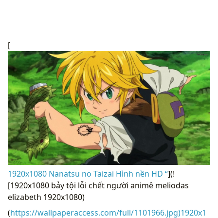
[
1920x1080 Nanatsu no Taizai Hình nền HD “
](!
[1920x1080 bảy tội lỗi chết người animê meliodas
elizabeth 1920x1080)
(
https://wallpaperaccess.com/full/1101966.jpg)1920x1