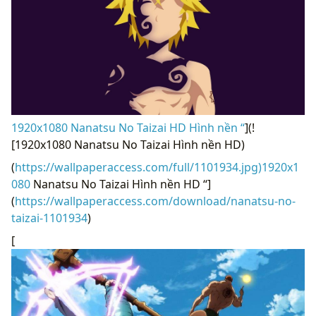
1920x1080 Nanatsu No Taizai HD Hình nền “
](!
[1920x1080 Nanatsu No Taizai Hình nền HD)
(
https://wallpaperaccess.com/full/1101934.jpg)1920x1
080
Nanatsu No Taizai Hình nền HD “]
(
https://wallpaperaccess.com/download/nanatsu-no-
taizai-1101934
)
[