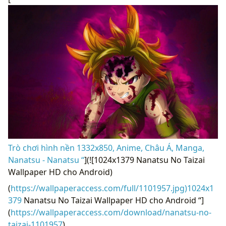
Trò chơi hình nền 1332x850, Anime, Châu Á, Manga,
Nanatsu - Nanatsu “
](![1024x1379 Nanatsu No Taizai
Wallpaper HD cho Android)
(
https://wallpaperaccess.com/full/1101957.jpg)1024x1
379
Nanatsu No Taizai Wallpaper HD cho Android “]
(
https://wallpaperaccess.com/download/nanatsu-no-
taizai-1101957
)