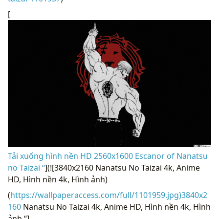
[
Tải xuống hình nền HD 2560x1600 Escanor of Nanatsu
no Taizai “
](![3840x2160 Nanatsu No Taizai 4k, Anime
HD, Hình nền 4k, Hình ảnh)
(
https://wallpaperaccess.com/full/1101959.jpg)3840x2
160
Nanatsu No Taizai 4k, Anime HD, Hình nền 4k, Hình
ảnh “]