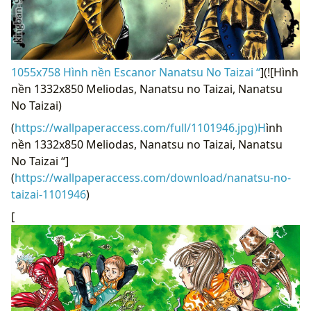
1055x758 Hình nền Escanor Nanatsu No Taizai “
](![Hình
nền 1332x850 Meliodas, Nanatsu no Taizai, Nanatsu
No Taizai)
(
https://wallpaperaccess.com/full/1101946.jpg)H
ình
nền 1332x850 Meliodas, Nanatsu no Taizai, Nanatsu
No Taizai “]
(
https://wallpaperaccess.com/download/nanatsu-no-
taizai-1101946
)
[