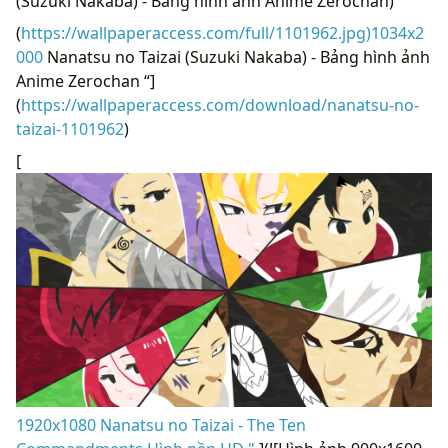
(Suzuki Nakaba) - Bảng hình ảnh Anime Zerochan)
(
https://wallpaperaccess.com/full/1101962.jpg)1034x2
000
Nanatsu no Taizai (Suzuki Nakaba) - Bảng hình ảnh
Anime Zerochan “]
(
https://wallpaperaccess.com/download/nanatsu-no-
taizai-1101962
)
[
1920x1080 Nanatsu no Taizai - The Ten