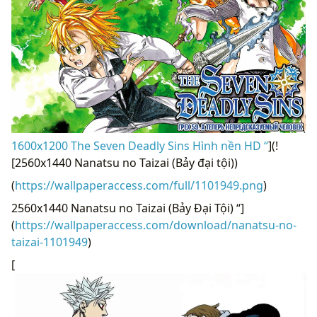
1600x1200 The Seven Deadly Sins Hình nền HD “
](!
[2560x1440 Nanatsu no Taizai (Bảy đại tội))
(
https://wallpaperaccess.com/full/1101949.png
)
2560x1440 Nanatsu no Taizai (Bảy Đại Tội) “]
(
https://wallpaperaccess.com/download/nanatsu-no-
taizai-1101949
)
[