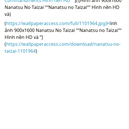
Commandments Hình nền HD "
](![Hình ảnh 900x1600
Nanatsu No Taizai ººNanatsu no Taizaiºº Hình nền HD
và)
(
https://wallpaperaccess.com/full/1101964.jpg)H
ình
ảnh 900x1600 Nanatsu No Taizai ººNanatsu no Taizaiºº
Hình nền HD và “]
(
https://wallpaperaccess.com/download/nanatsu-no-
taizai-1101964
)