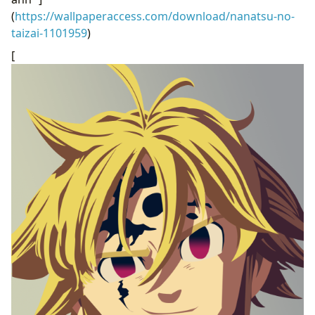
(
https://wallpaperaccess.com/download/nanatsu-no-
taizai-1101959
)
[