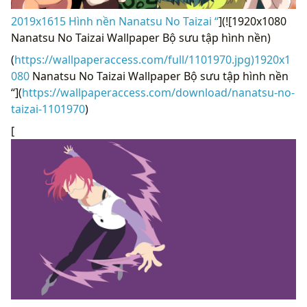
2019x1615 Hình nền Nanatsu No Taizai “
](![1920x1080
Nanatsu No Taizai Wallpaper Bộ sưu tập hình nền)
(
https://wallpaperaccess.com/full/1101970.jpg)1920x1
080
Nanatsu No Taizai Wallpaper Bộ sưu tập hình nền
“](
https://wallpaperaccess.com/download/nanatsu-no-
taizai-1101970
)
[