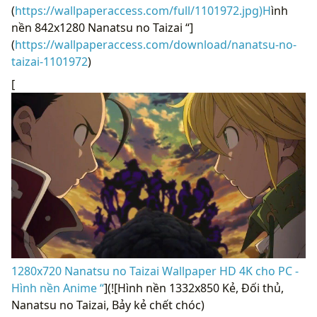
(
https://wallpaperaccess.com/full/1101972.jpg)H
ình
nền 842x1280 Nanatsu no Taizai “]
(
https://wallpaperaccess.com/download/nanatsu-no-
taizai-1101972
)
[
1280x720 Nanatsu no Taizai Wallpaper HD 4K cho PC -
Hình nền Anime “
](![Hình nền 1332x850 Kẻ, Đối thủ,
Nanatsu no Taizai, Bảy kẻ chết chóc)