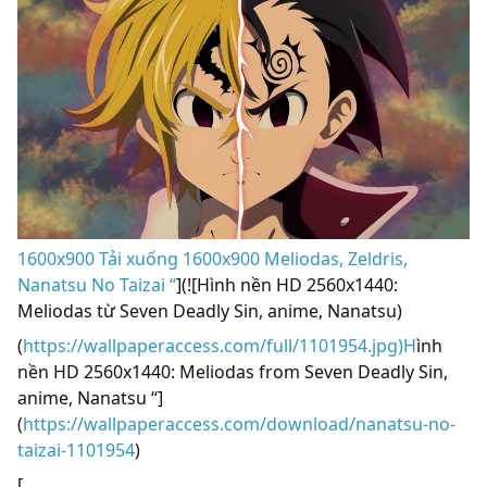
1600x900 Tải xuống 1600x900 Meliodas, Zeldris,
Nanatsu No Taizai “
](![Hình nền HD 2560x1440:
Meliodas từ Seven Deadly Sin, anime, Nanatsu)
(
https://wallpaperaccess.com/full/1101954.jpg)H
ình
nền HD 2560x1440: Meliodas from Seven Deadly Sin,
anime, Nanatsu “]
(
https://wallpaperaccess.com/download/nanatsu-no-
taizai-1101954
)
[