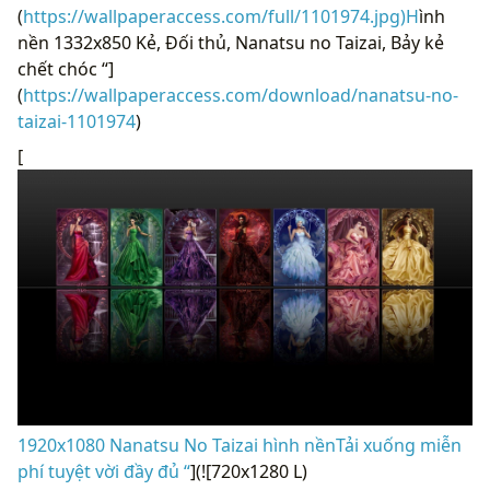
(
https://wallpaperaccess.com/full/1101974.jpg)H
ình
nền 1332x850 Kẻ, Đối thủ, Nanatsu no Taizai, Bảy kẻ
chết chóc “]
(
https://wallpaperaccess.com/download/nanatsu-no-
taizai-1101974
)
[
1920x1080 Nanatsu No Taizai hình nềnTải xuống miễn
phí tuyệt vời đầy đủ “
](![720x1280 L)