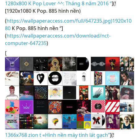
1280x800 K Pop Lover ^^: Tháng 8 năm 2016 “
](!
[1920x1080 K Pop. 885 hình nền)
(
https://wallpaperaccess.com/full/647235.jpg)1920x10
80
K Pop. 885 hình nền “]
(
https://wallpaperaccess.com/download/nct-
computer-647235
)
[
1366x768 zion t «Hình nền máy tính lát gạch”
](!