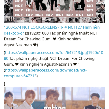
1200x674 NCT LOCKSCREENS - ⊱ # NCT127 Hình nền
desktop⊰ “
](![1920x1080 Tác phẩm nghệ thuật NCT
Dream For Chewing Gum. ♥ Kinh nghiệm
AgustiNazimah ♥)
(
https://wallpaperaccess.com/full/647213.jpg)1920x10
80
Tác phẩm nghệ thuật NCT Dream For Chewing
Gum. ♥ Kinh nghiệm AgustiNazimah ♥ “]
(
https://wallpaperaccess.com/download/nct-
computer-647213
)
[