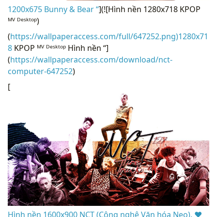
1200x675 Bunny & Bear “
](![Hình nền 1280x718 KPOP
ᴹⱽ ᴰᵉˢᵏᵗᵒᵖ)
(
https://wallpaperaccess.com/full/647252.png)1280x71
8
KPOP ᴹⱽ ᴰᵉˢᵏᵗᵒᵖ Hình nền “]
(
https://wallpaperaccess.com/download/nct-
computer-647252
)
[
Hình nền 1600x900 NCT (Công nghệ Văn hóa Neo). ♥