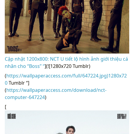
Cập nhật 1200x800: NCT U tiết lộ hình ảnh giới thiệu cá
nhân cho “Boss” “
](![1280x720 Tumblr)
(
https://wallpaperaccess.com/full/647224.jpg)1280x72
0
Tumblr “]
(
https://wallpaperaccess.com/download/nct-
computer-647224
)
[