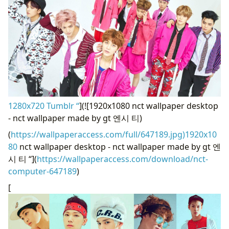
1280x720 Tumblr “
](![1920x1080 nct wallpaper desktop
- nct wallpaper made by gt 엔시 티)
(
https://wallpaperaccess.com/full/647189.jpg)1920x10
80
nct wallpaper desktop - nct wallpaper made by gt 엔
시 티 “](
https://wallpaperaccess.com/download/nct-
computer-647189
)
[