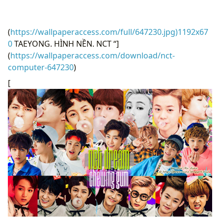
(
https://wallpaperaccess.com/full/647230.jpg)1192x67
0
TAEYONG. HÌNH NỀN. NCT “]
(
https://wallpaperaccess.com/download/nct-
computer-647230
)
[