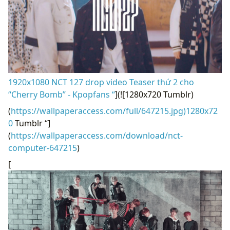
1920x1080 NCT 127 drop video Teaser thứ 2 cho
“Cherry Bomb” - Kpopfans “
](![1280x720 Tumblr)
(
https://wallpaperaccess.com/full/647215.jpg)1280x72
0
Tumblr “]
(
https://wallpaperaccess.com/download/nct-
computer-647215
)
[