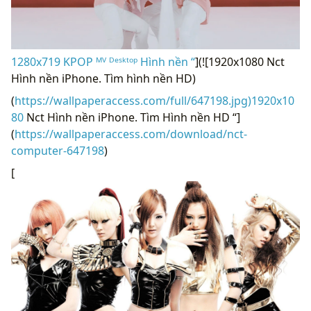
1280x719 KPOP ᴹⱽ ᴰᵉˢᵏᵗᵒᵖ Hình nền “
](![1920x1080 Nct
Hình nền iPhone. Tìm hình nền HD)
(
https://wallpaperaccess.com/full/647198.jpg)1920x10
80
Nct Hình nền iPhone. Tìm Hình nền HD “]
(
https://wallpaperaccess.com/download/nct-
computer-647198
)
[