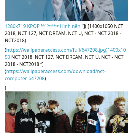
1280x719 KPOP ᴹⱽ ᴰᵉˢᵏᵗᵒᵖ Hình nền “
](![1400x1050 NCT
2018, NCT 127, NCT DREAM, NCT U, NCT - NCT 2018 -
NCT2018)
(
https://wallpaperaccess.com/full/647208.jpg)1400x10
50
NCT 2018, NCT 127, NCT DREAM, NCT U, NCT - NCT
2018 - NCT2018 “]
(
https://wallpaperaccess.com/download/nct-
computer-647208
)
[