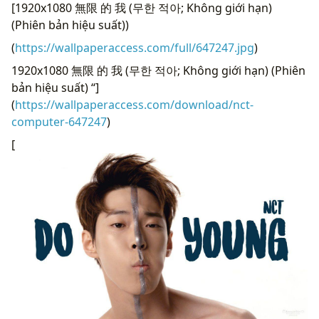
[1920x1080 無限 的 我 (무한 적아; Không giới hạn)
(Phiên bản hiệu suất))
(
https://wallpaperaccess.com/full/647247.jpg
)
1920x1080 無限 的 我 (무한 적아; Không giới hạn) (Phiên
bản hiệu suất) “]
(
https://wallpaperaccess.com/download/nct-
computer-647247
)
[