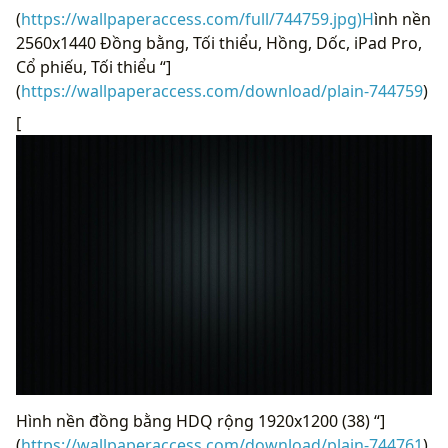
(
https://wallpaperaccess.com/full/744759.jpg)H
ình nền
2560x1440 Đồng bằng, Tối thiểu, Hồng, Dốc, iPad Pro,
Cổ phiếu, Tối thiểu “]
(
https://wallpaperaccess.com/download/plain-744759
)
[
Hình nền đồng bằng HDQ rộng 1920x1200 (38) “]
(
https://wallpaperaccess.com/download/plain-744761
)