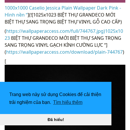
1000x1000 Caselio Jessica Plain Wallpaper Dark Pink -
Hình nền “
](![1025x1023 BIỆT THỰ GRANDECO MỚI
BIỆT THỰ SANG TRỌNG BIỆT THỰ VINYL GỖ CAO CẤP)
(
https://wallpaperaccess.com/full/744767.jpg)1025x10
23
BIỆT THỰ GRANDECO MỚI BIỆT THỰ SANG TRỌNG
SANG TRỌNG VINYL GẠCH KÍNH CƯỜNG LỰC “]
(
https://wallpaperaccess.com/download/plain-744767
)
[
Trang web này sử dụng Cookies để cải thiện
trải nghiệm của bạn.
Tìm hiểu thêm
Đã hiểu!