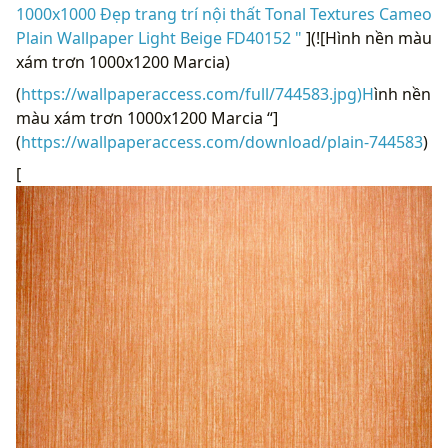
1000x1000 Đẹp trang trí nội thất Tonal Textures Cameo
Plain Wallpaper Light Beige FD40152 "
](![Hình nền màu
xám trơn 1000x1200 Marcia)
(
https://wallpaperaccess.com/full/744583.jpg)H
ình nền
màu xám trơn 1000x1200 Marcia “]
(
https://wallpaperaccess.com/download/plain-744583
)
[