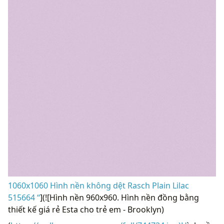
1060x1060 Hình nền không dệt Rasch Plain Lilac
515664 “
](![Hình nền 960x960. Hình nền đồng bằng
thiết kế giá rẻ Esta cho trẻ em - Brooklyn)