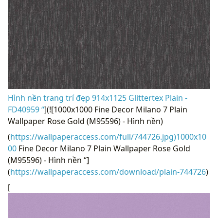
Hình nền trang trí đẹp 914x1125 Glittertex Plain -
FD40959 “
](![1000x1000 Fine Decor Milano 7 Plain
Wallpaper Rose Gold (M95596) - Hình nền)
(
https://wallpaperaccess.com/full/744726.jpg)1000x10
00
Fine Decor Milano 7 Plain Wallpaper Rose Gold
(M95596) - Hình nền “]
(
https://wallpaperaccess.com/download/plain-744726
)
[