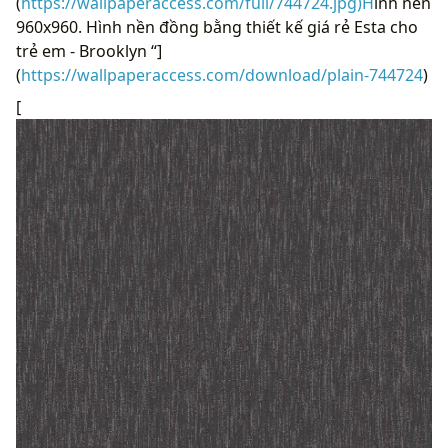
(
https://wallpaperaccess.com/full/744724.jpg)H
ình nền
960x960. Hình nền đồng bằng thiết kế giá rẻ Esta cho
trẻ em - Brooklyn “]
(
https://wallpaperaccess.com/download/plain-744724
)
[