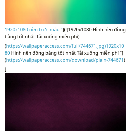
1920x1080 nền trơn màu “
](![1920x1080 Hình nền đồng
bằng tốt nhất Tải xuống miễn phí)
(
https://wallpaperaccess.com/full/744671.jpg)1920x10
80
Hình nền đồng bằng tốt nhất Tải xuống miễn phí “]
(
https://wallpaperaccess.com/download/plain-744671
)
[