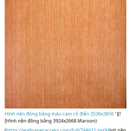
Hình nền đồng bằng màu cam cổ điển 2536x3856 “
](!
[Hình nền đồng bằng 3924x2668 Maroon)
(
https://wallpaperaccess.com/full/744611.jpg)H
ình nền