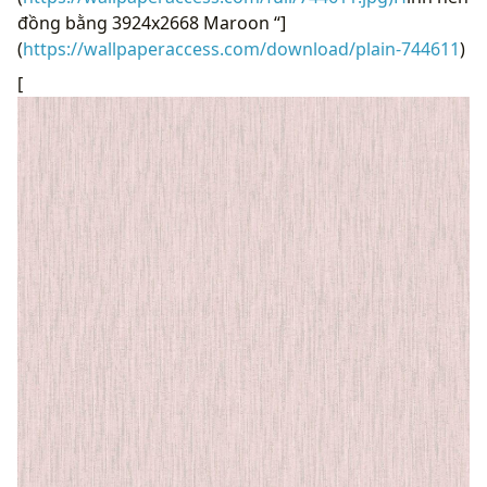
đồng bằng 3924x2668 Maroon “]
(
https://wallpaperaccess.com/download/plain-744611
)
[