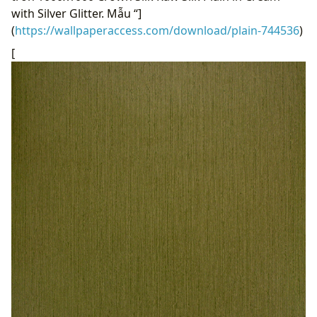
with Silver Glitter. Mẫu “]
(
https://wallpaperaccess.com/download/plain-744536
)
[