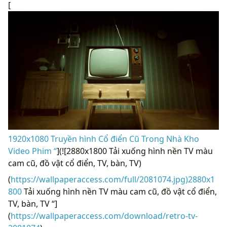
[
1920x1080 Truyền hình Cổ điển Cũ Trong Nhà Kho
Video Phim “
](![2880x1800 Tải xuống hình nền TV màu
cam cũ, đồ vật cổ điển, TV, bàn, TV)
(
https://wallpaperaccess.com/full/2081074.jpg)2880x1
800
Tải xuống hình nền TV màu cam cũ, đồ vật cổ điển,
TV, bàn, TV “]
(
https://wallpaperaccess.com/download/retro-tv-