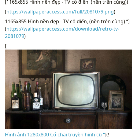
[1165x855 Hình nền đẹp - TV cổ điển, (nền trên cùng))
(
https://wallpaperaccess.com/full/2081079.png
)
1165x855 Hình nền đẹp - TV cổ điển, (nền trên cùng) “]
(
https://wallpaperaccess.com/download/retro-tv-
2081079
)
[
Hình ảnh 1280x800 Cổ chai truyền hình cũ “
](!