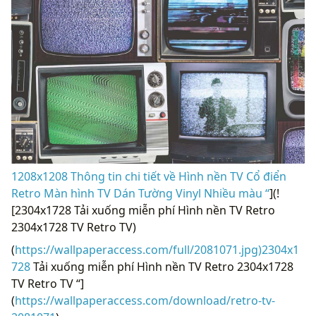
1208x1208 Thông tin chi tiết về Hình nền TV Cổ điển
Retro Màn hình TV Dán Tường Vinyl Nhiều màu “
](!
[2304x1728 Tải xuống miễn phí Hình nền TV Retro
2304x1728 TV Retro TV)
(
https://wallpaperaccess.com/full/2081071.jpg)2304x1
728
Tải xuống miễn phí Hình nền TV Retro 2304x1728
TV Retro TV “]
(
https://wallpaperaccess.com/download/retro-tv-