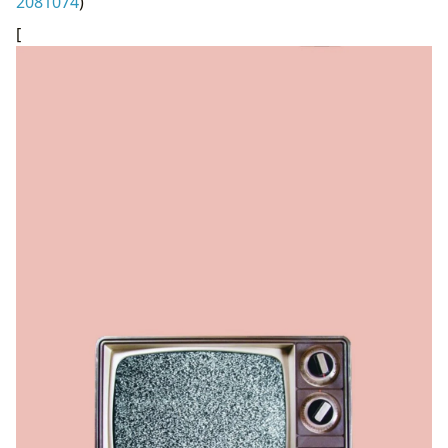
2081074
)
[