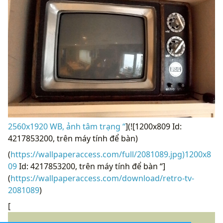
2560x1920 WB, ảnh tâm trạng “
](![1200x809 Id:
4217853200, trên máy tính để bàn)
(
https://wallpaperaccess.com/full/2081089.jpg)1200x8
09
Id: 4217853200, trên máy tính để bàn “]
(
https://wallpaperaccess.com/download/retro-tv-
2081089
)
[