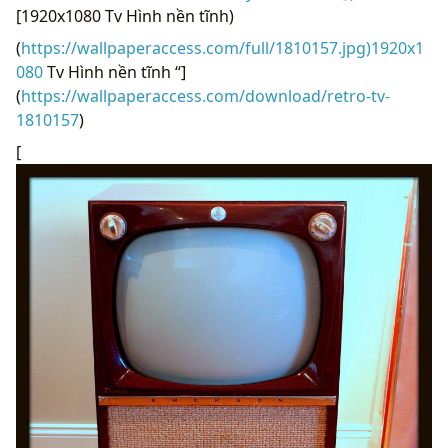
[1920x1080 Tv Hình nền tĩnh)
(
https://wallpaperaccess.com/full/1810157.jpg)1920x1
080
Tv Hình nền tĩnh “]
(
https://wallpaperaccess.com/download/retro-tv-
1810157
)
[