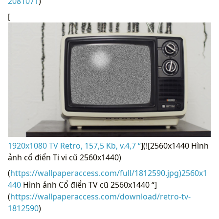
2081071
)
[
1920x1080 TV Retro, 157,5 Kb, v.4,7 “
](![2560x1440 Hình
ảnh cổ điển Ti vi cũ 2560x1440)
(
https://wallpaperaccess.com/full/1812590.jpg)2560x1
440
Hình ảnh Cổ điển TV cũ 2560x1440 “]
(
https://wallpaperaccess.com/download/retro-tv-
1812590
)