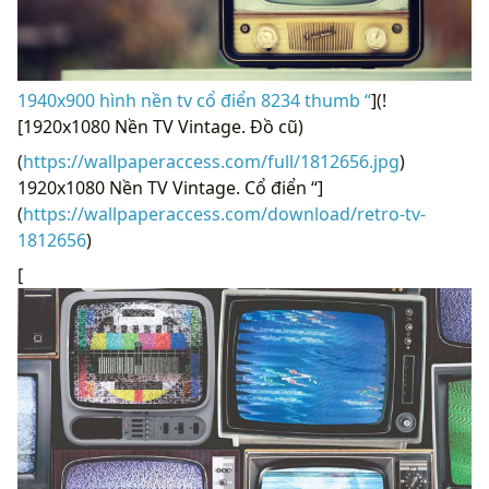
1940x900 hình nền tv cổ điển 8234 thumb “
](!
[1920x1080 Nền TV Vintage. Đồ cũ)
(
https://wallpaperaccess.com/full/1812656.jpg
)
1920x1080 Nền TV Vintage. Cổ điển “]
(
https://wallpaperaccess.com/download/retro-tv-
1812656
)
[