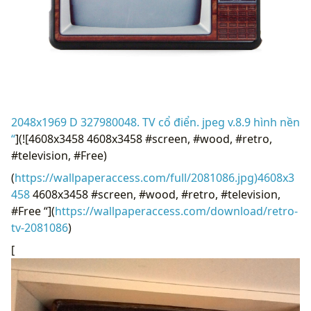
2048x1969 D 327980048. TV cổ điển. jpeg v.8.9 hình nền
“
](![4608x3458 4608x3458 #screen, #wood, #retro,
#television, #Free)
(
https://wallpaperaccess.com/full/2081086.jpg)4608x3
458
4608x3458 #screen, #wood, #retro, #television,
#Free “](
https://wallpaperaccess.com/download/retro-
tv-2081086
)
[