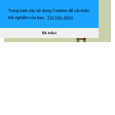
Trang web này sử dụng Cookies để cải thiện
trải nghiệm của bạn.
Tìm hiểu thêm
Đã hiểu!
TV cổ điển 1280x960. Hình nền máy tính tối giản, Hình
nền máy tính “
](![Hình nền hiện đại 975x975 TV Muriva
J86301)
(
https://wallpaperaccess.com/full/2081091.jpg)H
ình
nền hiện đại 975x975 TV Muriva J86301 “]
(
https://wallpaperaccess.com/download/retro-tv-