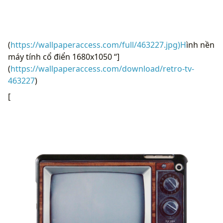
(
https://wallpaperaccess.com/full/463227.jpg)H
ình nền
máy tính cổ điển 1680x1050 “]
(
https://wallpaperaccess.com/download/retro-tv-
463227
)
[