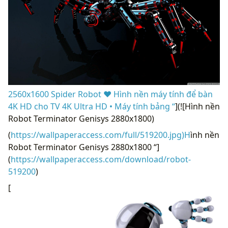
2560x1600 Spider Robot ❤ Hình nền máy tính để bàn
4K HD cho TV 4K Ultra HD • Máy tính bảng “
](![Hình nền
Robot Terminator Genisys 2880x1800)
(
https://wallpaperaccess.com/full/519200.jpg)H
ình nền
Robot Terminator Genisys 2880x1800 “]
(
https://wallpaperaccess.com/download/robot-
519200
)
[