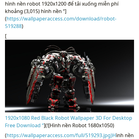
hình nền robot 1920x1200 để tải xuống miễn phí
khoảng (3,015) hình nền “]
(
https://wallpaperaccess.com/download/robot-
519288
)
[
1920x1080 Red Black Robot Wallpaper 3D For Desktop
Free Download “
](![Hình nền Robot 1680x1050)
(
https://wallpaperaccess.com/full/519293.jpg)H
ình nền