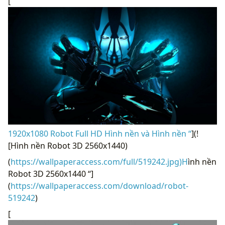
[
1920x1080 Robot Full HD Hình nền và Hình nền “
](!
[Hình nền Robot 3D 2560x1440)
(
https://wallpaperaccess.com/full/519242.jpg)H
ình nền
Robot 3D 2560x1440 “]
(
https://wallpaperaccess.com/download/robot-
519242
)
[