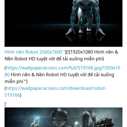
Hình nền Robot 2560x1600 “
](![1920x1080 Hình nền &
Nền Robot HD tuyệt vời để tải xuống miễn phí)
(
https://wallpaperaccess.com/full/519166.jpg)1920x10
80
Hình nền & Nền Robot HD tuyệt vời để tải xuống
miễn phí “]
(
https://wallpaperaccess.com/download/robot-
519166
)
[