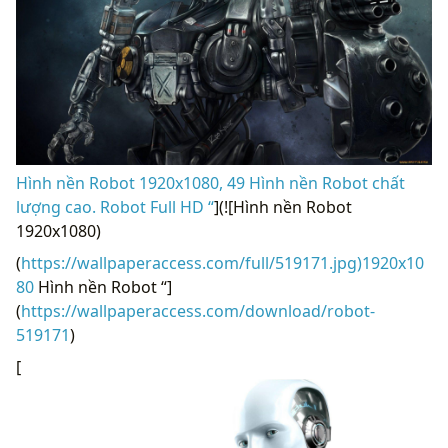
Hình nền Robot 1920x1080, 49 Hình nền Robot chất
lượng cao. Robot Full HD “
](![Hình nền Robot
1920x1080)
(
https://wallpaperaccess.com/full/519171.jpg)1920x10
80
Hình nền Robot “]
(
https://wallpaperaccess.com/download/robot-
519171
)
[