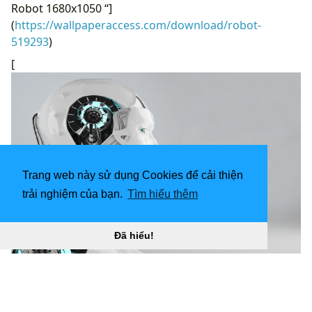
Robot 1680x1050 “]
(
https://wallpaperaccess.com/download/robot-
519293
)
[
Trang web này sử dụng Cookies để cải thiện
trải nghiệm của bạn.
Tìm hiểu thêm
Đã hiểu!
Hình nền và hình nền Full HD Robot 2560x1600 “
](!
[Hình nền Robot cổ điển 2500x1500)
(
https://wallpaperaccess.com/full/519298.jpg)H
ình nền