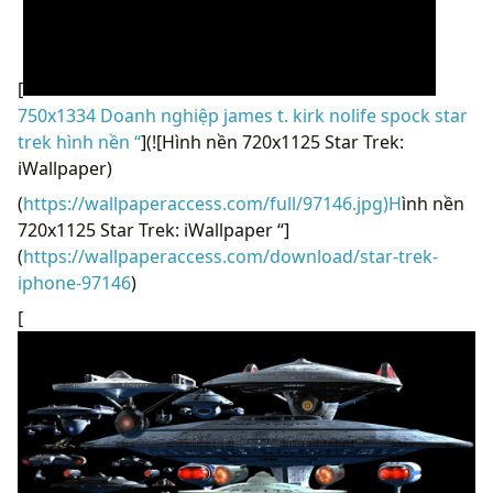
[
750x1334 Doanh nghiệp james t. kirk nolife spock star
trek hình nền “
](![Hình nền 720x1125 Star Trek:
iWallpaper)
(
https://wallpaperaccess.com/full/97146.jpg)H
ình nền
720x1125 Star Trek: iWallpaper “]
(
https://wallpaperaccess.com/download/star-trek-
iphone-97146
)
[