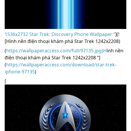
1536x2732 Star Trek: Discovery Phone Wallpaper “
](!
[Hình nền điện thoại khám phá Star Trek 1242x2208)
(
https://wallpaperaccess.com/full/97135.jpg)H
ình nền
điện thoại khám phá Star Trek 1242x2208 “]
(
https://wallpaperaccess.com/download/star-trek-
iphone-97135
)
[