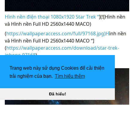
Hình nền điện thoại 1080x1920 Star Trek “
](![Hình nền
và Hình nền Full HD 2560x1440 MACO)
(
https://wallpaperaccess.com/full/97168.jpg)H
ình nền
và Hình nền Full HD 2560x1440 MACO “]
(
https://wallpaperaccess.com/download/star-trek-
iphone-97168
)
[
Trang web này sử dụng Cookies để cải thiện
trải nghiệm của bạn.
Tìm hiểu thêm
Đã hiểu!