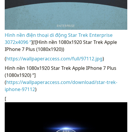
Hình nền điện thoại di động Star Trek Enterprise
3072x4096 “
](![Hình nền 1080x1920 Star Trek Apple
IPhone 7 Plus (1080x1920))
(
https://wallpaperaccess.com/full/97112.jpg
)
Hình nền 1080x1920 Star Trek Apple IPhone 7 Plus
(1080x1920) “]
(
https://wallpaperaccess.com/download/star-trek-
iphone-97112
)
[