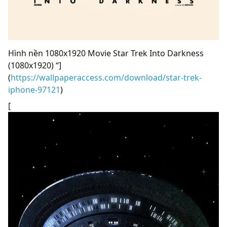
Hình nền 1080x1920 Movie Star Trek Into Darkness
(1080x1920) “]
(
https://wallpaperaccess.com/download/star-trek-
iphone-97121
)
[