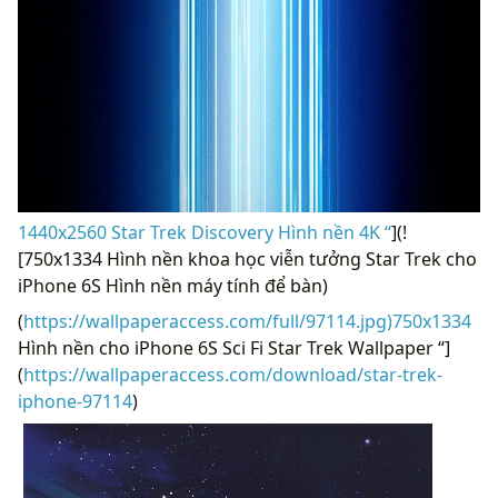
1440x2560 Star Trek Discovery Hình nền 4K “
](!
[750x1334 Hình nền khoa học viễn tưởng Star Trek cho
iPhone 6S Hình nền máy tính để bàn)
(
https://wallpaperaccess.com/full/97114.jpg)750x1334
Hình nền cho iPhone 6S Sci Fi Star Trek Wallpaper “]
(
https://wallpaperaccess.com/download/star-trek-
iphone-97114
)