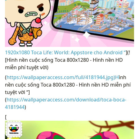
1920x1080 Toca Life: World: Appstore cho Android “
](!
[Hình nền cuộc sống Toca 800x1280 - Hình nền HD
miễn phí tuyệt vời)
(
https://wallpaperaccess.com/full/4181944.jpg)H
ình
nền cuộc sống Toca 800x1280 - Hình nền HD miễn phí
tuyệt vời “]
(
https://wallpaperaccess.com/download/toca-boca-
4181944
)
[