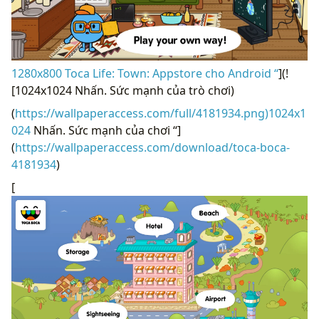
1280x800 Toca Life: Town: Appstore cho Android “
](!
[1024x1024 Nhấn. Sức mạnh của trò chơi)
(
https://wallpaperaccess.com/full/4181934.png)1024x1
024
Nhấn. Sức mạnh của chơi “]
(
https://wallpaperaccess.com/download/toca-boca-
4181934
)
[