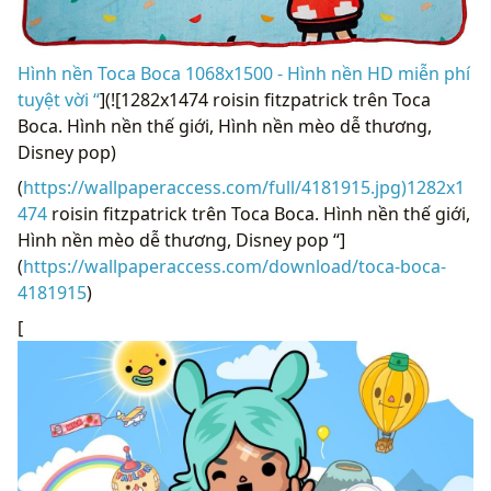
Hình nền Toca Boca 1068x1500 - Hình nền HD miễn phí
tuyệt vời “
](![1282x1474 roisin fitzpatrick trên Toca
Boca. Hình nền thế giới, Hình nền mèo dễ thương,
Disney pop)
(
https://wallpaperaccess.com/full/4181915.jpg)1282x1
474
roisin fitzpatrick trên Toca Boca. Hình nền thế giới,
Hình nền mèo dễ thương, Disney pop “]
(
https://wallpaperaccess.com/download/toca-boca-
4181915
)
[