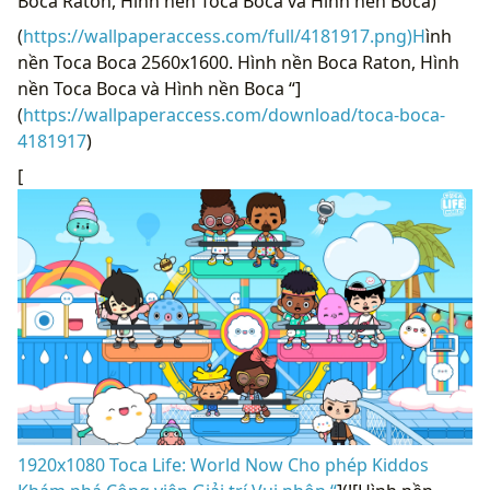
Boca Raton, Hình nền Toca Boca và Hình nền Boca)
(
https://wallpaperaccess.com/full/4181917.png)H
ình
nền Toca Boca 2560x1600. Hình nền Boca Raton, Hình
nền Toca Boca và Hình nền Boca “]
(
https://wallpaperaccess.com/download/toca-boca-
4181917
)
[
1920x1080 Toca Life: World Now Cho phép Kiddos