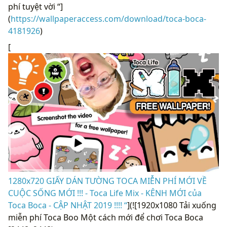
phí tuyệt vời “]
(
https://wallpaperaccess.com/download/toca-boca-
4181926
)
[
1280x720 GIẤY DÁN TƯỜNG TOCA MIỄN PHÍ MỚI VỀ
CUỘC SỐNG MỚI !!! - Toca Life Mix - KÊNH MỚI của
Toca Boca - CẬP NHẬT 2019 !!!! “
](![1920x1080 Tải xuống
miễn phí Toca Boo Một cách mới để chơi Toca Boca