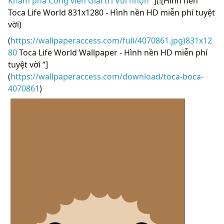
Khám phá Công viên Giải trí Vui nhộn “
](![Hình nền
Toca Life World 831x1280 - Hình nền HD miễn phí tuyệt
vời)
(
https://wallpaperaccess.com/full/4070861.jpg)831x12
80
Toca Life World Wallpaper - Hình nền HD miễn phí
tuyệt vời “]
(
https://wallpaperaccess.com/download/toca-boca-
4070861
)