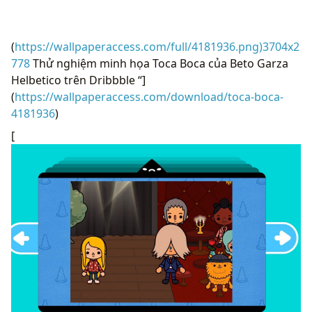
(
https://wallpaperaccess.com/full/4181936.png)3704x2
778
Thử nghiệm minh họa Toca Boca của Beto Garza
Helbetico trên Dribbble “]
(
https://wallpaperaccess.com/download/toca-boca-
4181936
)
[