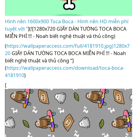
Hình nền 1600x900 Toca Boca - Hình nền HD miễn phí
tuyệt vời “
](![1280x720 GIẤY DÁN TƯỜNG TOCA BOCA
MIỄN PHÍ !!! - Noah biết nghệ thuật và thủ công)
(
https://wallpaperaccess.com/full/4181910.jpg)1280x7
20
GIẤY DÁN TƯỜNG TOCA BOCA MIỄN PHÍ !!! - Noah
biết nghệ thuật và thủ công “]
(
https://wallpaperaccess.com/download/toca-boca-
4181910
)
[