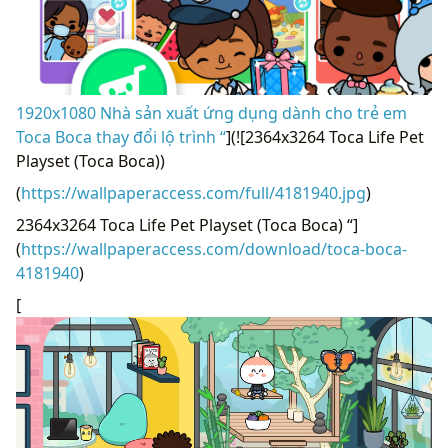
1920x1080 Nhà sản xuất ứng dụng dành cho trẻ em
Toca Boca thay đổi lộ trình “
](![2364x3264 Toca Life Pet
Playset (Toca Boca))
(
https://wallpaperaccess.com/full/4181940.jpg
)
2364x3264 Toca Life Pet Playset (Toca Boca) “]
(
https://wallpaperaccess.com/download/toca-boca-
4181940
)
[