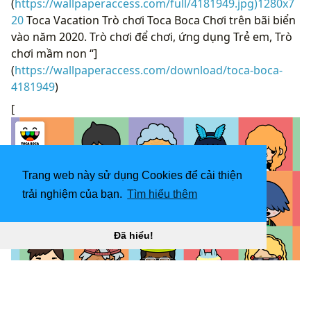
(
https://wallpaperaccess.com/full/4181949.jpg)1280x7
20
Toca Vacation Trò chơi Toca Boca Chơi trên bãi biển
vào năm 2020. Trò chơi để chơi, ứng dụng Trẻ em, Trò
chơi mầm non “]
(
https://wallpaperaccess.com/download/toca-boca-
4181949
)
[
Trang web này sử dụng Cookies để cải thiện
trải nghiệm của bạn.
Tìm hiểu thêm
Đã hiểu!
1600x900 Toca Life: Farm 1.1 Play APK Tải xuống ứng
dụng giáo dục Android “
](![CẬP NHẬT GIẤY DÁN