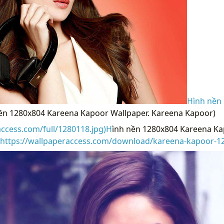
Hình nền
 nền 1280x804 Kareena Kapoor Wallpaper. Kareena Kapoor)
access.com/full/1280118.jpg)H
ình nền 1280x804 Kareena Ka
https://wallpaperaccess.com/download/kareena-kapoor-1