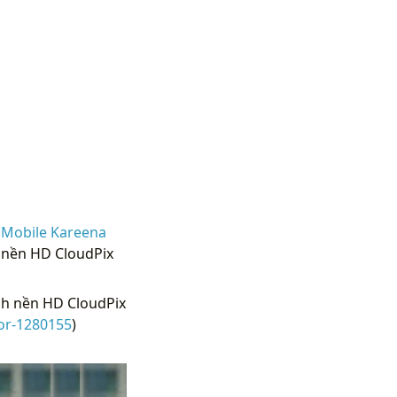
 Mobile Kareena
 nền HD CloudPix
h nền HD CloudPix
or-1280155
)