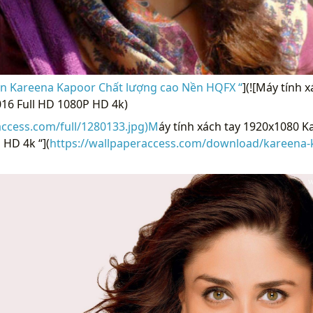
n Kareena Kapoor Chất lượng cao Nền HQFX “
](![Máy tính 
16 Full HD 1080P HD 4k)
access.com/full/1280133.jpg)M
áy tính xách tay 1920x1080 
 HD 4k “](
https://wallpaperaccess.com/download/kareena