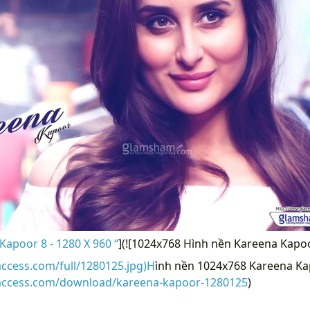
apoor 8 - 1280 X 960 “
](![1024x768 Hình nền Kareena Kapo
access.com/full/1280125.jpg)H
ình nền 1024x768 Kareena Ka
raccess.com/download/kareena-kapoor-1280125
)