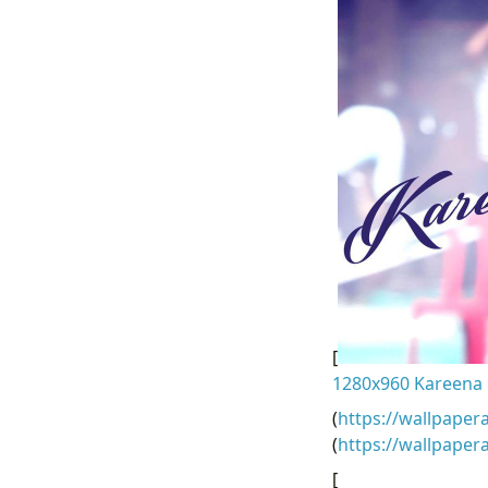
[
1280x960 Kareena K
(
https://wallpaper
(
https://wallpape
[