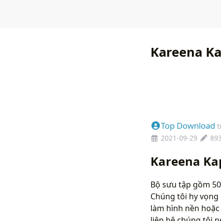
Kareena Ka
Top Download
t
2021-09-29
89
Kareena Ka
Bộ sưu tập gồm 50
Chúng tôi hy vọng 
làm hình nền hoặc 
liên hệ chúng tôi