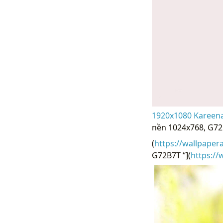
1920x1080 Kareena
nền 1024x768, G72
(
https://wallpaper
G72B7T “](
https:/