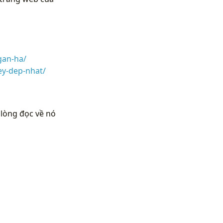
gan-ha/
y-dep-nhat/
 lòng đọc về nó