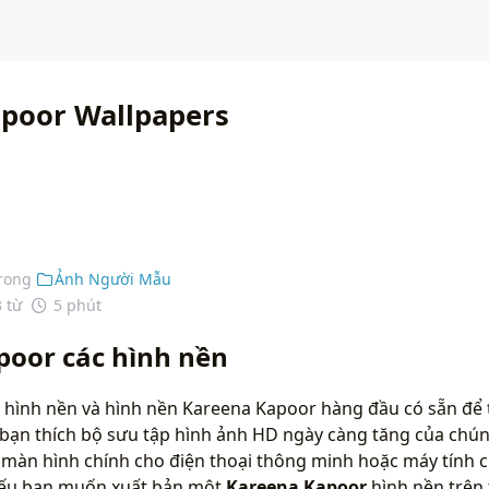
poor Wallpapers
rong
Ảnh Người Mẫu
3 từ
5 phút
poor các hình nền
 hình nền và hình nền Kareena Kapoor hàng đầu có sẵn để t
bạn thích bộ sưu tập hình ảnh HD ngày càng tăng của chún
màn hình chính cho điện thoại thông minh hoặc máy tính c
 nếu bạn muốn xuất bản một
Kareena Kapoor
hình nền trên