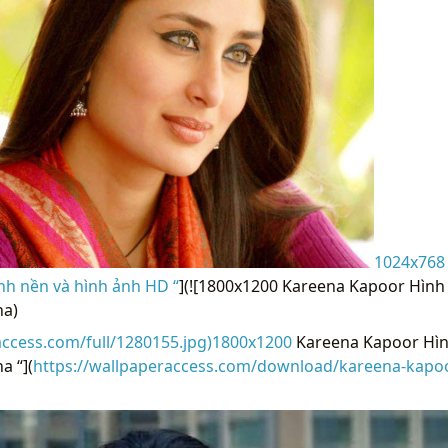
1024x768
nh nền và hình ảnh HD “
](![1800x1200 Kareena Kapoor Hình
na)
access.com/full/1280155.jpg)1800x1200
Kareena Kapoor Hìn
a “](
https://wallpaperaccess.com/download/kareena-kapo