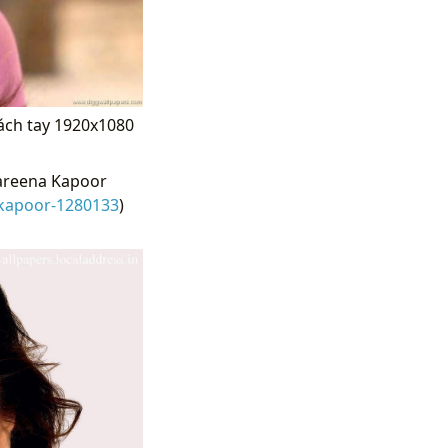
xách tay 1920x1080
Kareena Kapoor
-kapoor-1280133
)