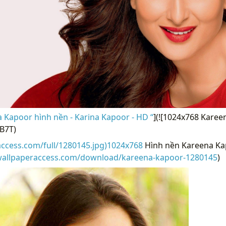
 Kapoor hình nền - Karina Kapoor - HD “
](![1024x768 Kare
B7T)
access.com/full/1280145.jpg)1024x768
Hình nền Kareena Ka
/wallpaperaccess.com/download/kareena-kapoor-1280145
)