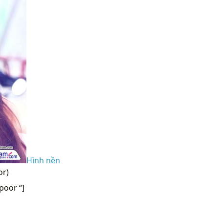
Hình nền
or)
poor “]