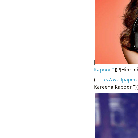
[
Kapoor “
]( ![Hình
(
https://wallpaper
Kareena Kapoor “](