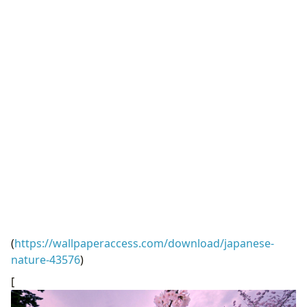
Hình nền thiên nhiên Nhật Bản 1366x768 “
](![Hình nền
thiên nhiên Nhật Bản 1920x1200)
(
https://wallpaperaccess.com/full/43576.jpg)H
ình nền
thiên nhiên Nhật Bản 1920x1200 “]
(
https://wallpaperaccess.com/download/japanese-
nature-43576
)
[