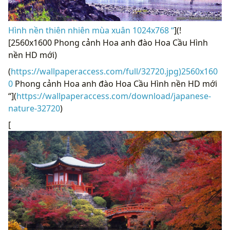
Hình nền thiên nhiên mùa xuân 1024x768 “
](!
[2560x1600 Phong cảnh Hoa anh đào Hoa Cầu Hình
nền HD mới)
(
https://wallpaperaccess.com/full/32720.jpg)2560x160
0
Phong cảnh Hoa anh đào Hoa Cầu Hình nền HD mới
“](
https://wallpaperaccess.com/download/japanese-
nature-32720
)
[