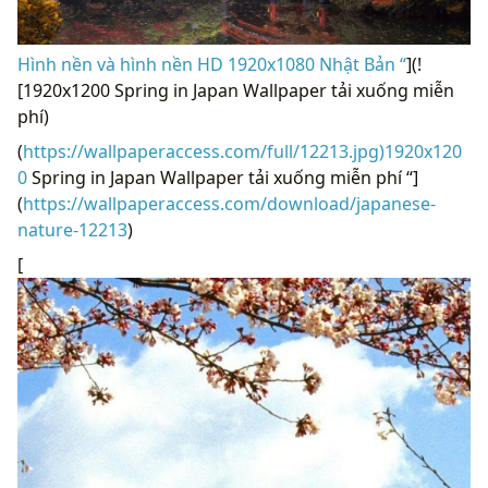
Hình nền và hình nền HD 1920x1080 Nhật Bản “
](!
[1920x1200 Spring in Japan Wallpaper tải xuống miễn
phí)
(
https://wallpaperaccess.com/full/12213.jpg)1920x120
0
Spring in Japan Wallpaper tải xuống miễn phí “]
(
https://wallpaperaccess.com/download/japanese-
nature-12213
)
[