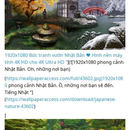
1920x1080 Bức tranh vườn Nhật Bản ❤ Hình nền máy
tính 4K HD cho 4K Ultra HD “
](![1920x1080 phong cảnh
Nhật Bản. Oh, những nơi bạn)
(
https://wallpaperaccess.com/full/43602.jpg)1920x108
0
phong cảnh Nhật Bản. Ồ, những nơi bạn sẽ đến.
Tiếng Nhật “]
(
https://wallpaperaccess.com/download/japanese-
nature-43602
)
[