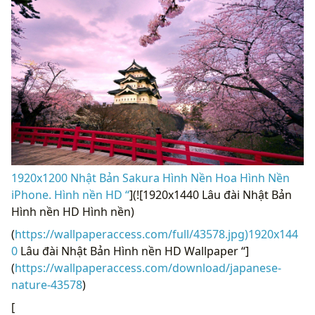
1920x1200 Nhật Bản Sakura Hình Nền Hoa Hình Nền
iPhone. Hình nền HD “
](![1920x1440 Lâu đài Nhật Bản
Hình nền HD Hình nền)
(
https://wallpaperaccess.com/full/43578.jpg)1920x144
0
Lâu đài Nhật Bản Hình nền HD Wallpaper “]
(
https://wallpaperaccess.com/download/japanese-
nature-43578
)
[