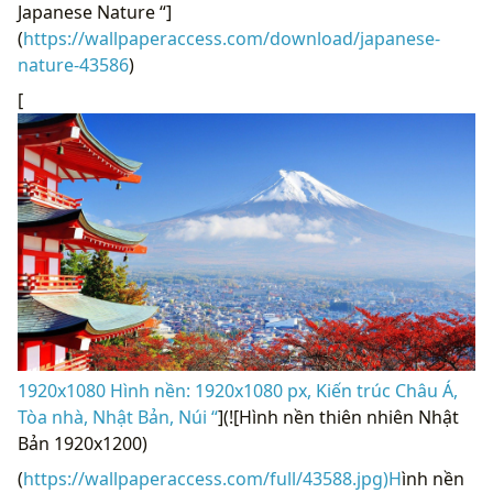
(
https://wallpaperaccess.com/download/japanese-
nature-43586
)
[
1920x1080 Hình nền: 1920x1080 px, Kiến trúc Châu Á,
Tòa nhà, Nhật Bản, Núi “
](![Hình nền thiên nhiên Nhật
Bản 1920x1200)
(
https://wallpaperaccess.com/full/43588.jpg)H
ình nền
thiên nhiên Nhật Bản 1920x1200 “]