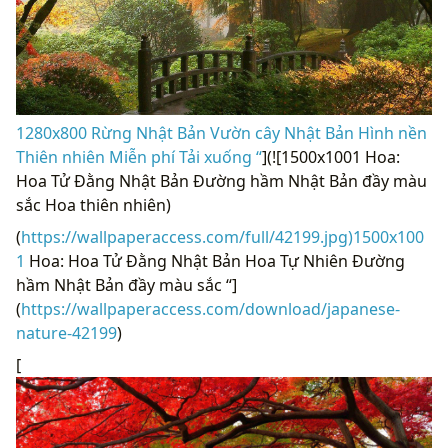
1280x800 Rừng Nhật Bản Vườn cây Nhật Bản Hình nền
Thiên nhiên Miễn phí Tải xuống “
](![1500x1001 Hoa:
Hoa Tử Đằng Nhật Bản Đường hầm Nhật Bản đầy màu
sắc Hoa thiên nhiên)
(
https://wallpaperaccess.com/full/42199.jpg)1500x100
1
Hoa: Hoa Tử Đằng Nhật Bản Hoa Tự Nhiên Đường
hầm Nhật Bản đầy màu sắc “]
(
https://wallpaperaccess.com/download/japanese-
nature-42199
)
Trang web này sử dụng Cookies để cải thiện
[
trải nghiệm của bạn.
Tìm hiểu thêm
Đã hiểu!