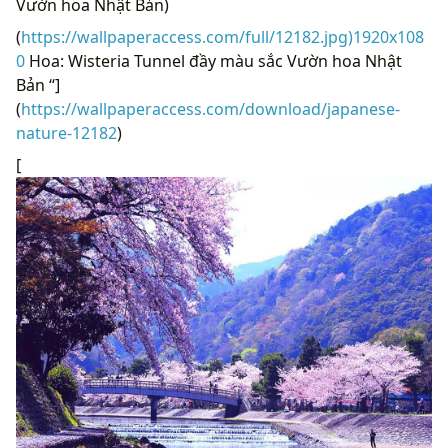
(
https://wallpaperaccess.com/full/12182.jpg)1920x108
0
Hoa: Wisteria Tunnel đầy màu sắc Vườn hoa Nhật
Bản “]
(
https://wallpaperaccess.com/download/japanese-
nature-12182
)
[