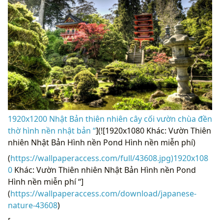
1920x1200 Nhật Bản thiên nhiên cây cối vườn chùa đền
thờ hình nền nhật bản “
](![1920x1080 Khác: Vườn Thiên
nhiên Nhật Bản Hình nền Pond Hình nền miễn phí)
(
https://wallpaperaccess.com/full/43608.jpg)1920x108
0
Khác: Vườn Thiên nhiên Nhật Bản Hình nền Pond
Hình nền miễn phí “]
(
https://wallpaperaccess.com/download/japanese-
nature-43608
)
[