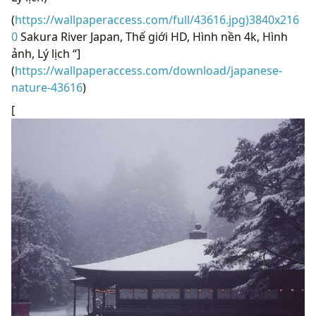
(
https://wallpaperaccess.com/full/43616.jpg)3840x216
0
Sakura River Japan, Thế giới HD, Hình nền 4k, Hình
ảnh, Lý lịch “]
(
https://wallpaperaccess.com/download/japanese-
nature-43616
)
[