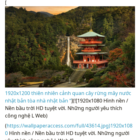
1920x1200 thiên nhiên cảnh quan cây rừng mây nước
nhật bản tòa nhà nhật bản “
](![1920x1080 Hình nền /
Nền bầu trời HD tuyệt vời. Những người yêu thích
công nghệ L Web)
(
https://wallpaperaccess.com/full/43614.jpg)1920x108
0
Hình nền / Nền bầu trời HD tuyệt vời. Những người
yêu thích công nghệ L Web “]