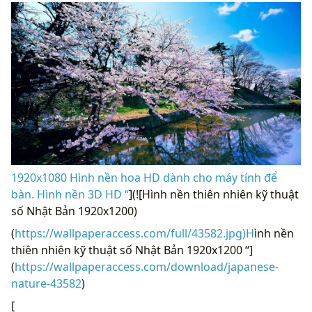
1920x1080 Hình nền hoa HD dành cho máy tính để
bàn. Hình nền 3D HD “
](![Hình nền thiên nhiên kỹ thuật
số Nhật Bản 1920x1200)
(
https://wallpaperaccess.com/full/43582.jpg)H
ình nền
thiên nhiên kỹ thuật số Nhật Bản 1920x1200 “]
(
https://wallpaperaccess.com/download/japanese-
nature-43582
)
[