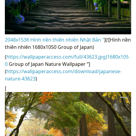
2048x1536 Hình nền thiên nhiên Nhật Bản “
](![Hình nền
thiên nhiên 1680x1050 Group of Japan)
(
https://wallpaperaccess.com/full/43623.jpg)1680x105
0
Group of Japan Nature Wallpaper “]
(
https://wallpaperaccess.com/download/japanese-
nature-43623
)
[