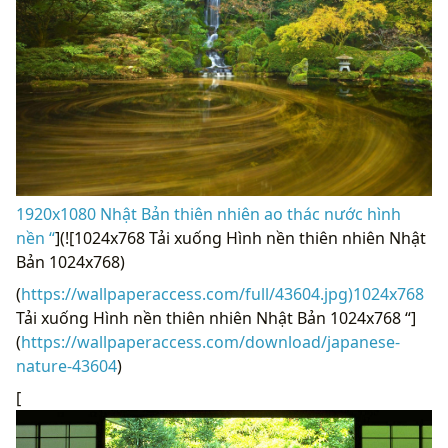
1920x1080 Nhật Bản thiên nhiên ao thác nước hình
nền “
](![1024x768 Tải xuống Hình nền thiên nhiên Nhật
Bản 1024x768)
(
https://wallpaperaccess.com/full/43604.jpg)1024x768
Tải xuống Hình nền thiên nhiên Nhật Bản 1024x768 “]
(
https://wallpaperaccess.com/download/japanese-
nature-43604
)
[