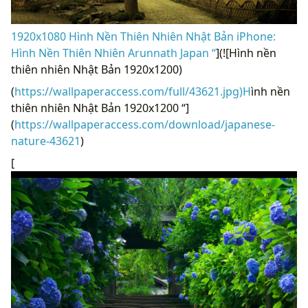
1920x1080 Hình Nền Thiên Nhiên Nhật Bản iPhone:
Hình Nền Thiên Nhiên Arunnath Japan “
](![Hình nền
thiên nhiên Nhật Bản 1920x1200)
(
https://wallpaperaccess.com/full/43621.jpg)H
ình nền
thiên nhiên Nhật Bản 1920x1200 “]
(
https://wallpaperaccess.com/download/japanese-
nature-43621
)
[