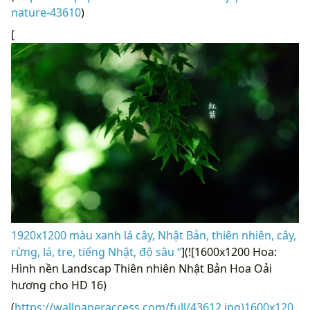
[
1920x1200 màu xanh lá cây, Nhật Bản, thiên nhiên, cây,
rừng, lá, tre, tiếng Nhật, độ sâu “
](![1600x1200 Hoa:
Hình nền Landscap Thiên nhiên Nhật Bản Hoa Oải
hương cho HD 16)
(
https://wallpaperaccess.com/full/43612.jpg)1600x120
0
Hoa: Hình nền Landscap Thiên nhiên Nhật Bản Hoa