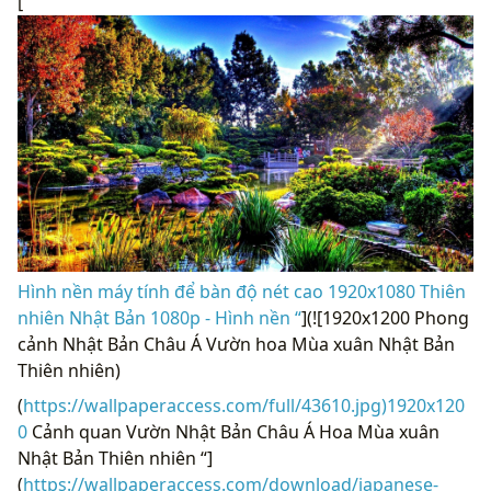
Hình nền máy tính để bàn độ nét cao 1920x1080 Thiên
nhiên Nhật Bản 1080p - Hình nền “
](![1920x1200 Phong
cảnh Nhật Bản Châu Á Vườn hoa Mùa xuân Nhật Bản
Thiên nhiên)
(
https://wallpaperaccess.com/full/43610.jpg)1920x120
0
Cảnh quan Vườn Nhật Bản Châu Á Hoa Mùa xuân
Nhật Bản Thiên nhiên “]
(
https://wallpaperaccess.com/download/japanese-
nature-43610
)