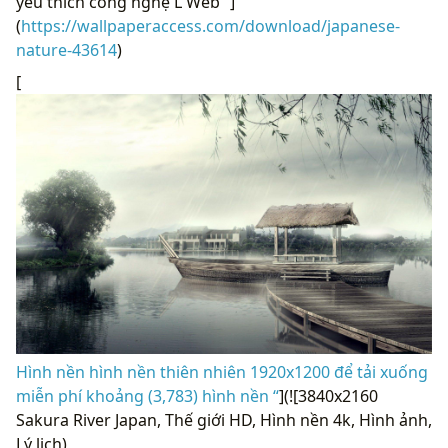
(
https://wallpaperaccess.com/download/japanese-
nature-43614
)
[
Hình nền hình nền thiên nhiên 1920x1200 để tải xuống
miễn phí khoảng (3,783) hình nền “
](![3840x2160
Sakura River Japan, Thế giới HD, Hình nền 4k, Hình ảnh,
Lý lịch)