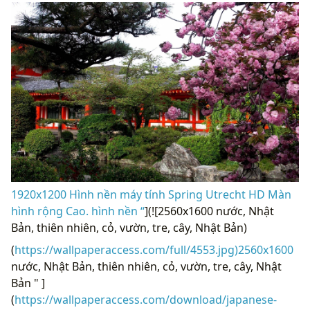
1920x1200 Hình nền máy tính Spring Utrecht HD Màn
hình rộng Cao. hình nền “
](![2560x1600 nước, Nhật
Bản, thiên nhiên, cỏ, vườn, tre, cây, Nhật Bản)
(
https://wallpaperaccess.com/full/4553.jpg)2560x1600
nước, Nhật Bản, thiên nhiên, cỏ, vườn, tre, cây, Nhật
Bản " ]
(
https://wallpaperaccess.com/download/japanese-
nature-4553
)