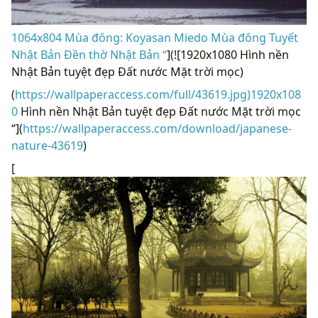
1064x804 Mùa đông: Koyasan Miedo Mùa đông Tuyết
Nhật Bản Đền thờ Nhật Bản “
](![1920x1080 Hình nền
Nhật Bản tuyệt đẹp Đất nước Mặt trời mọc)
(
https://wallpaperaccess.com/full/43619.jpg)1920x108
0
Hình nền Nhật Bản tuyệt đẹp Đất nước Mặt trời mọc
“](
https://wallpaperaccess.com/download/japanese-
nature-43619
)
[