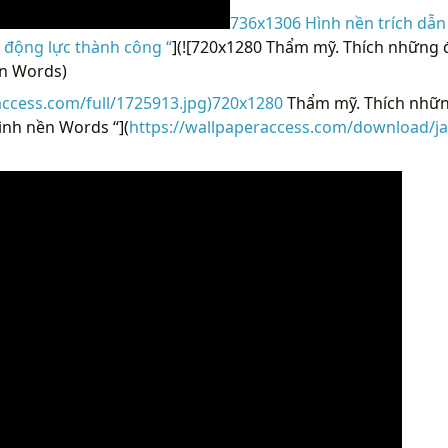
736x1306 Hình nền trích dẫn
á động lực thành công “
](![720x1280 Thẩm mỹ. Thích những đ
n Words)
access.com/full/1725913.jpg)720x1280
Thẩm mỹ. Thích nhữn
ình nền Words “](
https://wallpaperaccess.com/download/ja