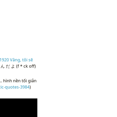
1920 Vâng, tôi sẽ
ん だ よ (f * ck off)
. hình nền tối giản
ic-quotes-3984
)