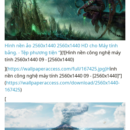
Hình nền ảo 2560x1440 2560x1440 HD cho Máy tính
bảng. - Tệp phương tiện “
](![Hình nền công nghệ máy
tính 2560x1440 09 - [2560x1440)
](
https://wallpaperaccess.com/full/167425.jpg)H
ình
nền công nghệ máy tính 2560x1440 09 - [2560x1440]”]
(
https://wallpaperaccess.com/download/2560x1440-
167425
)
[