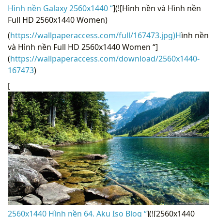
Hình nền Galaxy 2560x1440 “
](![Hình nền và Hình nền
Full HD 2560x1440 Women)
(
https://wallpaperaccess.com/full/167473.jpg)H
ình nền
và Hình nền Full HD 2560x1440 Women “]
(
https://wallpaperaccess.com/download/2560x1440-
167473
)
[
2560x1440 Hình nền 64. Aku Iso Blog “
](![2560x1440