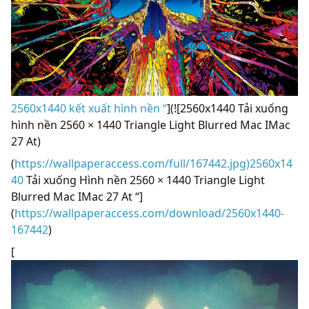
2560x1440 kết xuất hình nền “
](![2560x1440 Tải xuống
hình nền 2560 × 1440 Triangle Light Blurred Mac IMac
27 At)
(
https://wallpaperaccess.com/full/167442.jpg)2560x14
40
Tải xuống Hình nền 2560 × 1440 Triangle Light
Blurred Mac IMac 27 At “]
(
https://wallpaperaccess.com/download/2560x1440-
167442
)
[