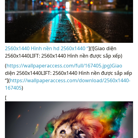
2560x1440 Hình nền hd 2560x1440 “
](![Giao diện
2560x1440LIFT: 2560x1440 Hình nền được sắp xếp)
(
https://wallpaperaccess.com/full/167405.jpg)Giao
diện 2560x1440LIFT: 2560x1440 Hình nền được sắp xếp
“](
https://wallpaperaccess.com/download/2560x1440-
167405
)
[