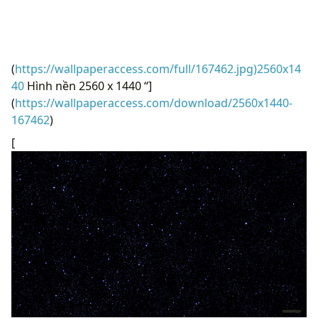
(
https://wallpaperaccess.com/full/167462.jpg)2560x14
40
Hình nền 2560 x 1440 “]
(
https://wallpaperaccess.com/download/2560x1440-
167462
)
[