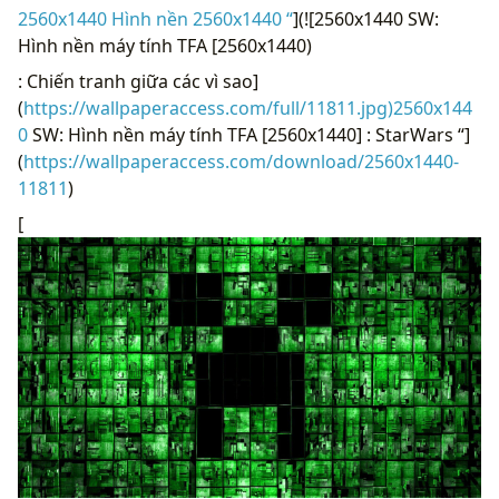
2560x1440 Hình nền 2560x1440 “
](![2560x1440 SW:
Hình nền máy tính TFA [2560x1440)
: Chiến tranh giữa các vì sao]
(
https://wallpaperaccess.com/full/11811.jpg)2560x144
0
SW: Hình nền máy tính TFA [2560x1440] : StarWars “]
(
https://wallpaperaccess.com/download/2560x1440-
11811
)
[