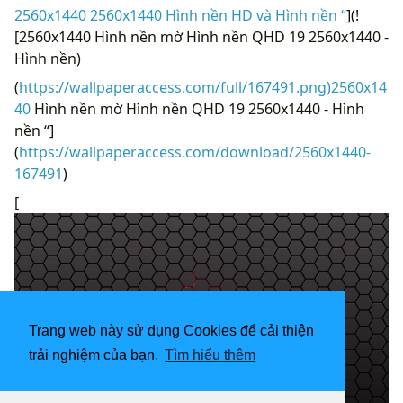
2560x1440 2560x1440 Hình nền HD và Hình nền “
](!
[2560x1440 Hình nền mờ Hình nền QHD 19 2560x1440 -
Hình nền)
(
https://wallpaperaccess.com/full/167491.png)2560x14
40
Hình nền mờ Hình nền QHD 19 2560x1440 - Hình
nền “]
(
https://wallpaperaccess.com/download/2560x1440-
167491
)
[
Trang web này sử dụng Cookies để cải thiện
trải nghiệm của bạn.
Tìm hiểu thêm