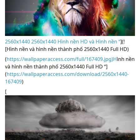
2560x1440 2560x1440 Hình nền HD và Hình nền “
](!
[Hình nền và hình nền thành phố 2560x1440 Full HD)
(
https://wallpaperaccess.com/full/167409.jpg)H
ình nền
và hình nền thành phố 2560x1440 Full HD “]
(
https://wallpaperaccess.com/download/2560x1440-
167409
)
[