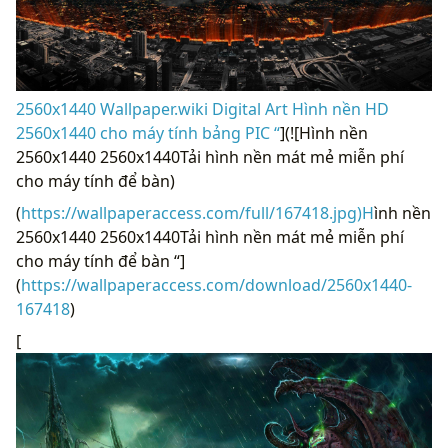
2560x1440 Wallpaper.wiki Digital Art Hình nền HD
2560x1440 cho máy tính bảng PIC “
](![Hình nền
2560x1440 2560x1440Tải hình nền mát mẻ miễn phí
cho máy tính để bàn)
(
https://wallpaperaccess.com/full/167418.jpg)H
ình nền
2560x1440 2560x1440Tải hình nền mát mẻ miễn phí
cho máy tính để bàn “]
(
https://wallpaperaccess.com/download/2560x1440-
167418
)
[