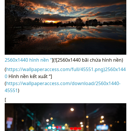
2560x1440 hình nền “
](![2560x1440 bãi chứa hình nền)
(
https://wallpaperaccess.com/full/45551.png)2560x144
0
Hình nền kết xuất “]
(
https://wallpaperaccess.com/download/2560x1440-
45551
)
[