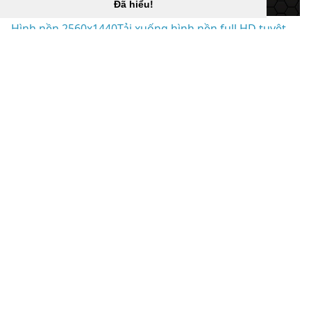
Đã hiểu!
Hình nền 2560x1440Tải xuống hình nền full HD tuyệt
vời miễn phí “
](![2560x1440 Tom Clancy)
(
https://wallpaperaccess.com/full/167497.jpg)2560x14
40
Tom Clancy’s The Division Wallpaper / Khu vực Sư
đoàn “]
(
https://wallpaperaccess.com/download/2560x1440-
167497
)
[