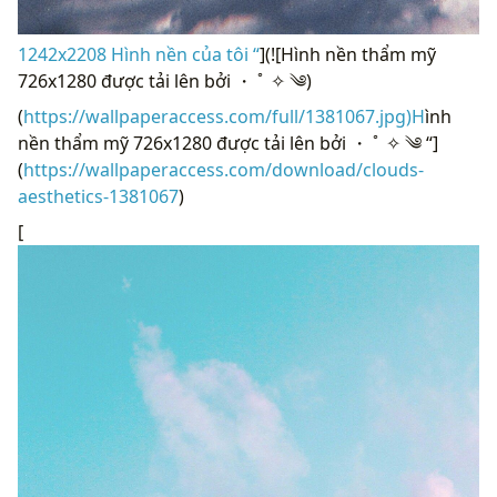
1242x2208 Hình nền của tôi “
](![Hình nền thẩm mỹ
726x1280 được tải lên bởi ・ ﾟ ✧ ༄)
(
https://wallpaperaccess.com/full/1381067.jpg)H
ình
nền thẩm mỹ 726x1280 được tải lên bởi ・ ﾟ ✧ ༄ “]
(
https://wallpaperaccess.com/download/clouds-
aesthetics-1381067
)
[