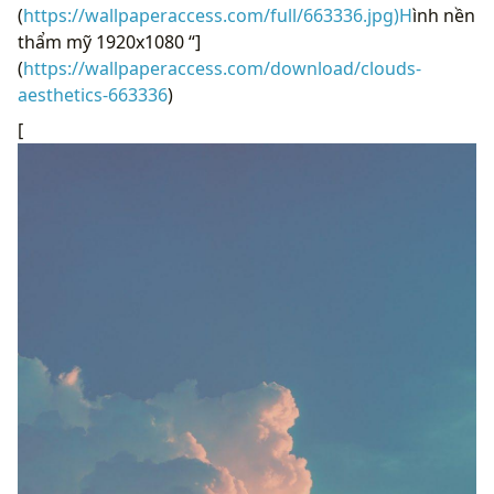
(
https://wallpaperaccess.com/full/663336.jpg)H
ình nền
thẩm mỹ 1920x1080 “]
(
https://wallpaperaccess.com/download/clouds-
aesthetics-663336
)
[