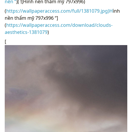
nền “
]( ![Hình nền thẩm mỹ 797x996)
(
https://wallpaperaccess.com/full/1381079.jpg)H
ình
nền thẩm mỹ 797x996 “]
(
https://wallpaperaccess.com/download/clouds-
aesthetics-1381079
)
[