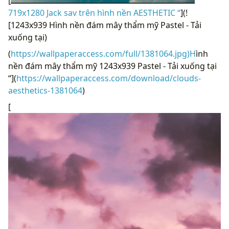
[
719x1280 Jack sav trên hình nền AESTHETIC “
](!
[1243x939 Hình nền đám mây thẩm mỹ Pastel - Tải
xuống tại)
(
https://wallpaperaccess.com/full/1381064.jpg)H
ình
nền đám mây thẩm mỹ 1243x939 Pastel - Tải xuống tại
“](
https://wallpaperaccess.com/download/clouds-
aesthetics-1381064
)
[