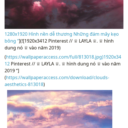
1280x1920 Hình nền dễ thương Những đám mây kẹo
bông “
](![1920x3412 Pinterest // ♕ LAYLA ♕. ♕ hình
dung nó ♕ vào năm 2019)
(
https://wallpaperaccess.com/full/813018.jpg)1920x34
12
Pinterest // ♕ LAYLA ♕. ♕ hình dung nó ♕ vào năm
2019 “]
(
https://wallpaperaccess.com/download/clouds-
aesthetics-813018
)