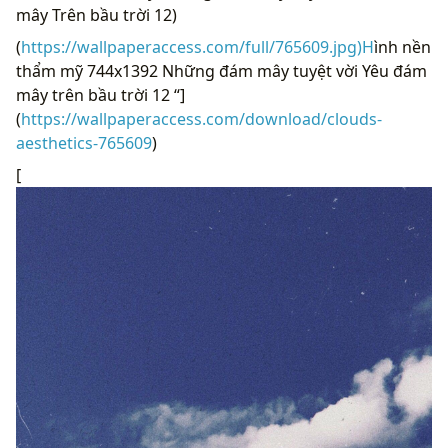
mây Trên bầu trời 12)
(
https://wallpaperaccess.com/full/765609.jpg)H
ình nền
thẩm mỹ 744x1392 Những đám mây tuyệt vời Yêu đám
mây trên bầu trời 12 “]
(
https://wallpaperaccess.com/download/clouds-
aesthetics-765609
)
[