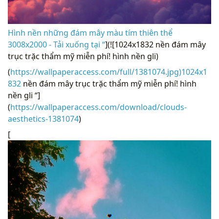
Hình nền những đám mây màu tím thiên thể
3008x2000 - Tải xuống tại “
](![1024x1832 nền đám mây
trục trặc thẩm mỹ miễn phí! hình nền gli)
(
https://wallpaperaccess.com/full/1381074.jpg)1024x1
832
nền đám mây trục trặc thẩm mỹ miễn phí! hình
nền gli “]
(
https://wallpaperaccess.com/download/clouds-
aesthetics-1381074
)
[