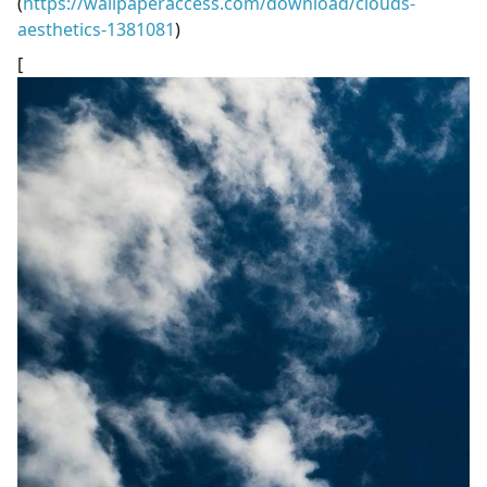
(
https://wallpaperaccess.com/download/clouds-
aesthetics-1381081
)
[