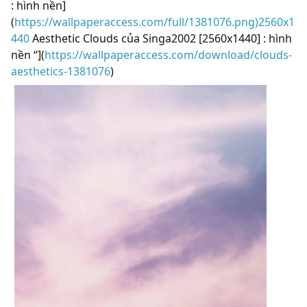
: hình nền]
(
https://wallpaperaccess.com/full/1381076.png)2560x1
440
Aesthetic Clouds của Singa2002 [2560x1440] : hình
nền “](
https://wallpaperaccess.com/download/clouds-
aesthetics-1381076
)