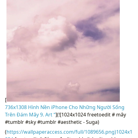
[
736x1308 Hình Nền iPhone Cho Những Người Sống
Trên Đám Mây 9. Art “
](![1024x1024 freetoedit # mây
#tumblr #sky #tumblr #aesthetic - Suga)
(
https://wallpaperaccess.com/full/1089656.png)1024x1