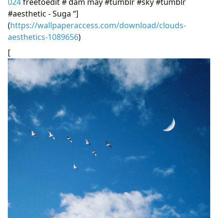
024
freetoedit # đám mây #tumblr #sky #tumblr
#aesthetic - Suga “]
(
https://wallpaperaccess.com/download/clouds-
aesthetics-1089656
)
[