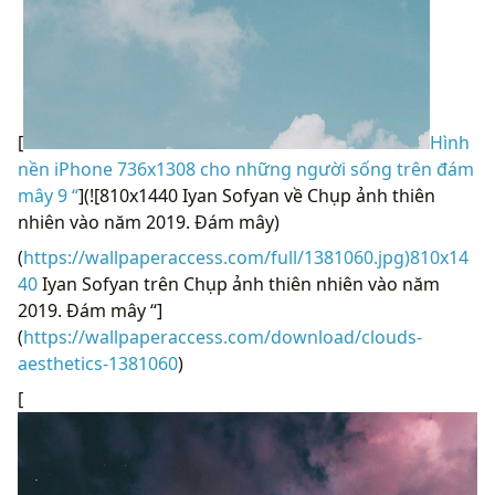
[
Hình
nền iPhone 736x1308 cho những người sống trên đám
mây 9 “
](![810x1440 Iyan Sofyan về Chụp ảnh thiên
nhiên vào năm 2019. Đám mây)
(
https://wallpaperaccess.com/full/1381060.jpg)810x14
40
Iyan Sofyan trên Chụp ảnh thiên nhiên vào năm
2019. Đám mây “]
(
https://wallpaperaccess.com/download/clouds-
aesthetics-1381060
)
[