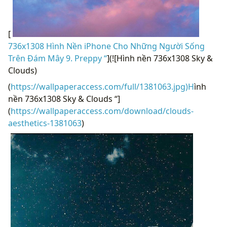
[
736x1308 Hình Nền iPhone Cho Những Người Sống
Trên Đám Mây 9. Preppy “
](![Hình nền 736x1308 Sky &
Clouds)
(
https://wallpaperaccess.com/full/1381063.jpg)H
ình
nền 736x1308 Sky & Clouds “]
(
https://wallpaperaccess.com/download/clouds-
aesthetics-1381063
)