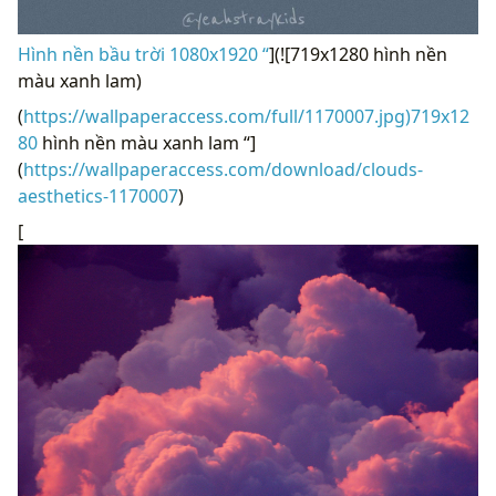
Hình nền bầu trời 1080x1920 “
](![719x1280 hình nền
màu xanh lam)
(
https://wallpaperaccess.com/full/1170007.jpg)719x12
80
hình nền màu xanh lam “]
(
https://wallpaperaccess.com/download/clouds-
aesthetics-1170007
)
[