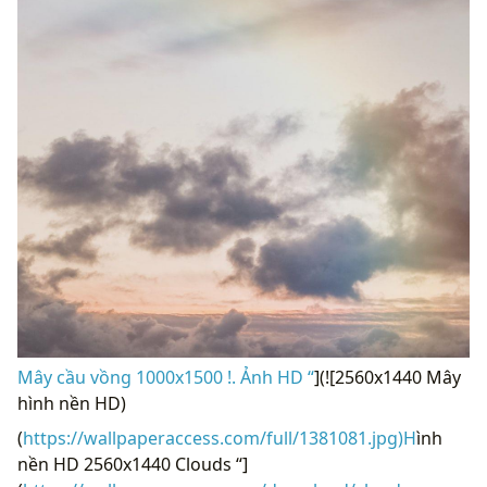
Mây cầu vồng 1000x1500 !. Ảnh HD “
](![2560x1440 Mây
hình nền HD)
(
https://wallpaperaccess.com/full/1381081.jpg)H
ình
nền HD 2560x1440 Clouds “]